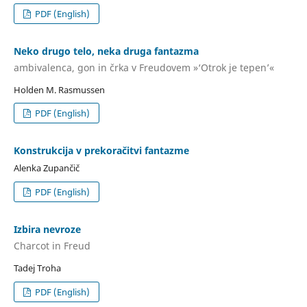
PDF (English)
Neko drugo telo, neka druga fantazma
ambivalenca, gon in črka v Freudovem »‘Otrok je tepen’«
Holden M. Rasmussen
PDF (English)
Konstrukcija v prekoračitvi fantazme
Alenka Zupančič
PDF (English)
Izbira nevroze
Charcot in Freud
Tadej Troha
PDF (English)