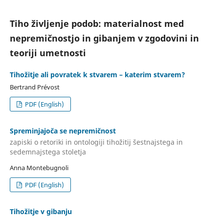
Tiho življenje podob: materialnost med
nepremičnostjo in gibanjem v zgodovini in
teoriji umetnosti
Tihožitje ali povratek k stvarem – katerim stvarem?
Bertrand Prévost
PDF (English)
Spreminjajoča se nepremičnost
zapiski o retoriki in ontologiji tihožitij šestnajstega in
sedemnajstega stoletja
Anna Montebugnoli
PDF (English)
Tihožitje v gibanju