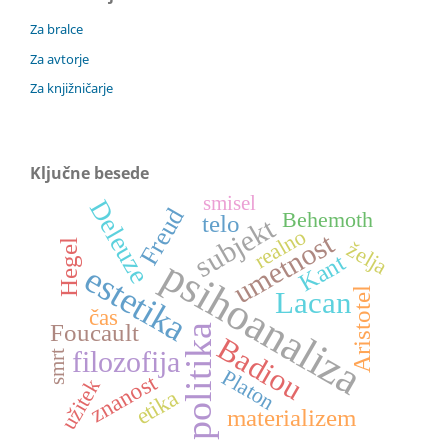
Za bralce
Za avtorje
Za knjižničarje
Ključne besede
smisel
Deleuze
Freud
Behemoth
telo
subjekt
realno
umetnost
želja
Hegel
Kant
psihoanaliza
estetika
Aristotel
Lacan
čas
Foucault
politika
Badiou
filozofija
smrt
Platon
znanost
užitek
etika
materializem