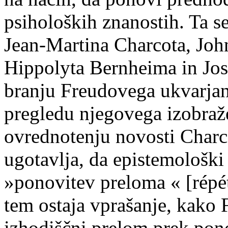
psiholoških znanostih. Ta se
Jean-Martina Charcota, Joh
Hippolyta Bernheima in Jos
branju Freudovega ukvarja
pregledu njegovega izobraž
ovrednotenju novosti Charco
ugotavlja, da epistemološki
»ponovitev preloma « [répét
tem ostaja vprašanje, kako F
izhodiščni prelom prek pon