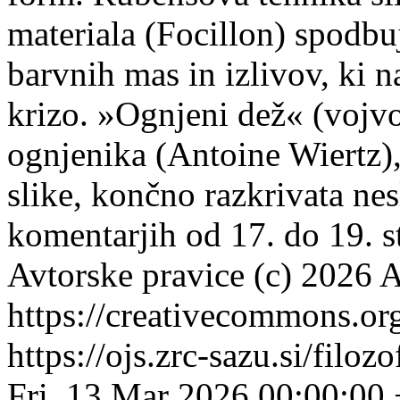
materiala (Focillon) spodb
barvnih mas in izlivov, ki n
krizo. »Ognjeni dež« (vojvo
ognjenika (Antoine Wiertz),
slike, končno razkrivata ne
komentarjih od 17. do 19. s
Avtorske pravice (c) 2026 A
https://creativecommons.org
https://ojs.zrc-sazu.si/filo
Fri, 13 Mar 2026 00:00:00