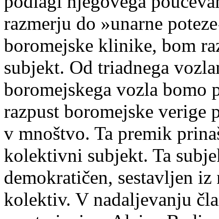
podlagi njegovega poučeva
razmerju do »unarne poteze
boromejske klinike, bom raz
subjekt. Od triadnega vozl
boromejskega vozla bomo po
razpust boromejske verige p
v mnoštvo. Ta premik prinaš
kolektivni subjekt. Ta subje
demokratičen, sestavljen iz 
kolektiv. V nadaljevanju čl