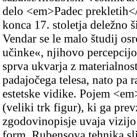
delo <em>Padec prekletih<
konca 17. stoletja deležno š
Vendar se le malo študij os
učinke«, njihovo percepcijo 
sprva ukvarja z materialnost
padajočega telesa, nato pa r
estetske vidike. Pojem <em
(veliki trk figur), ki ga pr
zgodovinopisje uvaja vizijo
form. Rubensova tehnika sli