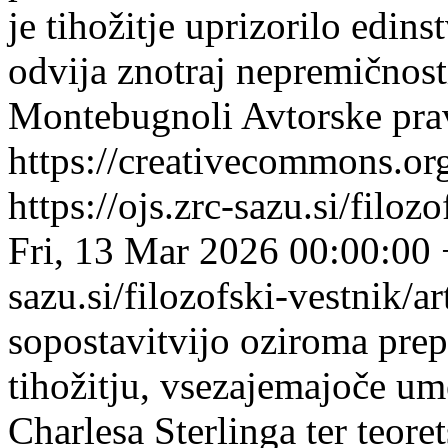
je tihožitje uprizorilo edin
odvija znotraj nepremičnos
Montebugnoli
Avtorske pra
https://creativecommons.org
https://ojs.zrc-sazu.si/filo
Fri, 13 Mar 2026 00:00:00
sazu.si/filozofski-vestnik/
sopostavitvijo oziroma prep
tihožitju, vsezajemajoče u
Charlesa Sterlinga ter teore