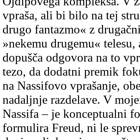
Ojdipovega kompleksa. V za
vpraša, ali bi bilo na tej s
drugo fantazmo« z drugačni
»nekemu drugemu« telesu, a
dopušča odgovora na to vpr
tezo, da dodatni premik fo
na Nassifovo vprašanje, ob
nadaljnje razdelave. V moje
Nassifa – je konceptualni f
formulira Freud, ni le sprev