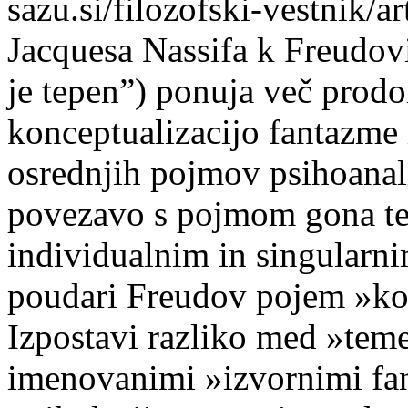
sazu.si/filozofski-vestnik/
Jacquesa Nassifa k Freudovi
je tepen”) ponuja več prod
konceptualizacijo fantazme
osrednjih pojmov psihoanal
povezavo s pojmom gona ter
individualnim in singularni
poudari Freudov pojem »kons
Izpostavi razliko med »tem
imenovanimi »izvornimi fan