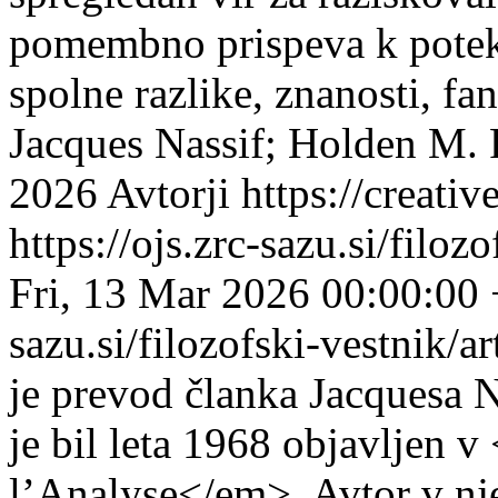
pomembno prispeva k potek
spolne razlike, znanosti, fa
Jacques Nassif; Holden M.
2026 Avtorji https://creati
https://ojs.zrc-sazu.si/filo
Fri, 13 Mar 2026 00:00:00
sazu.si/filozofski-vestnik/
je prevod članka Jacquesa Na
je bil leta 1968 objavljen 
l’Analyse</em>. Avtor v nj