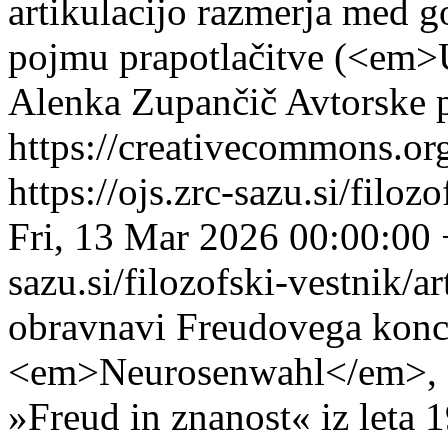
artikulacijo razmerja med g
pojmu prapotlačitve (<em
Alenka Zupančič
Avtorske p
https://creativecommons.org
https://ojs.zrc-sazu.si/filo
Fri, 13 Mar 2026 00:00:00
sazu.si/filozofski-vestnik/
obravnavi Freudovega konce
<em>Neurosenwahl</em>, op
»Freud in znanost« iz leta 