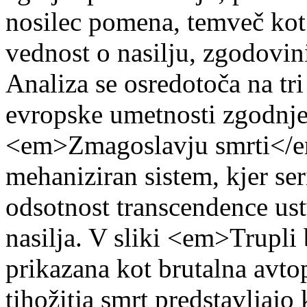
nosilec pomena, temveč kot 
vednost o nasilju, zgodovini
Analiza se osredotoča na tri
evropske umetnosti zgodnj
<em>Zmagoslavju smrti</em
mehaniziran sistem, kjer se
odsotnost transcendence ust
nasilja. V sliki <em>Trupli
prikazana kot brutalna avtop
tihožitja smrt predstavljajo