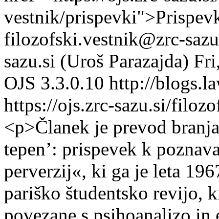
vestnik/prispevki">Prispev
filozofski.vestnik@zrc-sazu
sazu.si (Uroš Parazajda)
Fri
OJS 3.3.0.10
http://blogs.l
https://ojs.zrc-sazu.si/filo
<p>Članek je prevod branja
tepen’: prispevek k poznav
perverzij«, ki ga je leta 19
pariško študentsko revijo, k
povezane s psihoanalizo in 