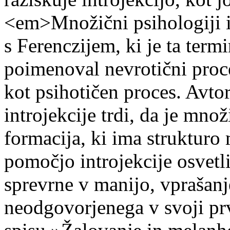
<em>Množični psihologiji i
s Ferenczijem, ki je ta termi
poimenoval nevrotični proces
kot psihotičen proces. Avto
introjekcije trdi, da je mno
formacija, ki ima strukturo 
pomočjo introjekcije osvetl
sprevrne v manijo, vprašanje
neodgovorjenega v svoji prv