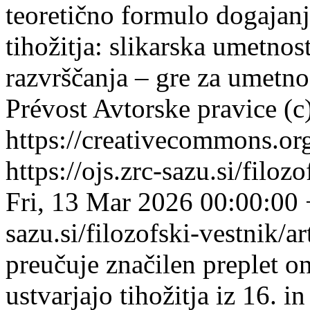
teoretično formulo dogajan
tihožitja: slikarska umetnos
razvrščanja – gre za umetn
Prévost
Avtorske pravice (c
https://creativecommons.org
https://ojs.zrc-sazu.si/filo
Fri, 13 Mar 2026 00:00:00
sazu.si/filozofski-vestnik/
preučuje značilen preplet on
ustvarjajo tihožitja iz 16. i