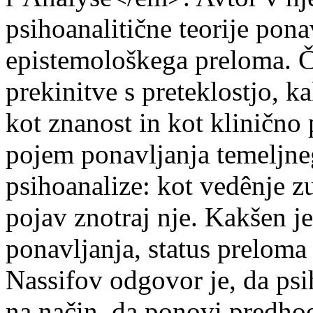
psihoanalitične teorije pon
epistemološkega preloma. Č
prekinitve s preteklostjo, ka
kot znanost in kot klinično
pojem ponavljanja temeljne
psihoanalize: kot vedênje zu
pojav znotraj nje. Kakšen je
ponavljanja, status preloma 
Nassifov odgovor je, da psi
na način, da ponovi predho