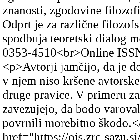
znanosti, zgodovine filozofi
Odprt je za različne filozofs
spodbuja teoretski dialog 
0353-4510<br>Online ISS
<p>Avtorji jamčijo, da je de
v njem niso kršene avtorske 
druge pravice. V primeru zah
zavezujejo, da bodo varoval
povrnili morebitno škodo.<
href="https://ojs.zrc-sazu.si