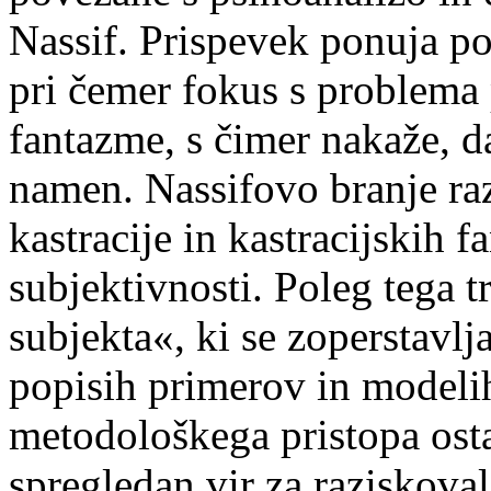
Nassif. Prispevek ponuja p
pri čemer fokus s problema 
fantazme, s čimer nakaže, da
namen. Nassifovo branje ra
kastracije in kastracijskih f
subjektivnosti. Poleg tega t
subjekta«, ki se zoperstavlj
popisih primerov in modelih
metodološkega pristopa osta
spregledan vir za raziskoval