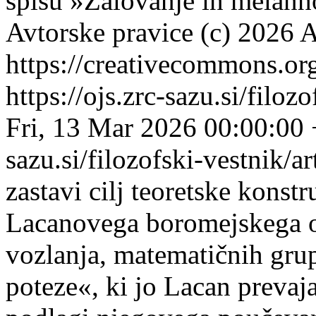
spisu »Žalovanje in melanh
Avtorske pravice (c) 2026 A
https://creativecommons.org
https://ojs.zrc-sazu.si/filo
Fri, 13 Mar 2026 00:00:00
sazu.si/filozofski-vestnik/
zastavi cilj teoretske konst
Lacanovega boromejskega ob
vozlanja, matematičnih gru
poteze«, ki jo Lacan prevaj