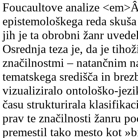
Foucaultove analize <em>Â
epistemološkega reda skuša 
jih je ta obrobni žanr uvedel
Osrednja teza je, da je tihož
značilnostmi – natančnim n
tematskega središča in brezb
vizualiziralo ontološko-jezi
času strukturirala klasifika
prav te značilnosti žanru p
premestil tako mesto kot »b