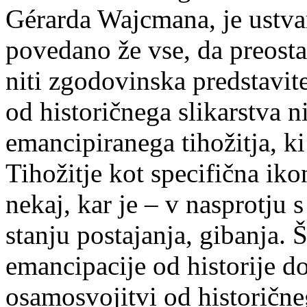
Gérarda Wajcmana, je ustvarj
povedano že vse, da preosta
niti zgodovinska predstavite
od historičnega slikarstva ni
emancipiranega tihožitja, ki 
Tihožitje kot specifična iko
nekaj, kar je – v nasprotj
stanju postajanja, gibanja. Š
emancipacije od historije d
osamosvojitvi od historične