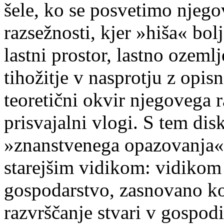
šele, ko se posvetimo njeg
razsežnosti, kjer »hiša« bol
lastni prostor, lastno ozeml
tihožitje v nasprotju z opis
teoretični okvir njegovega
prisvajalni vlogi. S tem dis
»znanstvenega opazovanja«
starejšim vidikom: vidikom
gospodarstvo, zasnovano ko
razvrščanje stvari v gospod