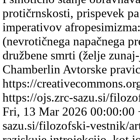
protičrnskosti, prispevek pa
imperativov afropesimizma: 
(nevrotičnega napačnega pr
družbene smrti (želje zunaj
Chamberlin
Avtorske pravic
https://creativecommons.org
https://ojs.zrc-sazu.si/filo
Fri, 13 Mar 2026 00:00:00
sazu.si/filozofski-vestnik/
raziskuje introjekcijo, kot 