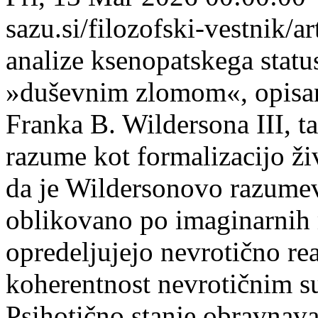
sazu.si/filozofski-vestnik/
analize ksenopatskega statu
»duševnim zlomom«, opisan
Franka B. Wildersona III, t
razume kot formalizacijo živ
da je Wildersonovo razumeva
oblikovano po imaginarnih 
opredeljujejo nevrotično rea
koherentnost nevrotičnim su
Psihotično stanje obravnava