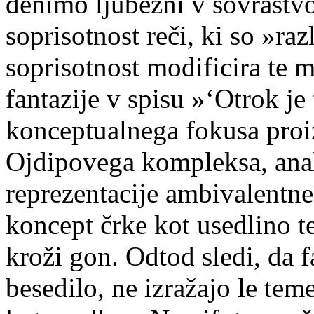
denimo ljubezni v sovraštvo
soprisotnost reči, ki so »raz
soprisotnost modificira te m
fantazije v spisu »‘Otrok je
konceptualnega fokusa proi
Ojdipovega kompleksa, anal
reprezentacije ambivalentne
koncept črke kot usedlino t
kroži gon. Odtod sledi, da f
besedilo, ne izražajo le tem