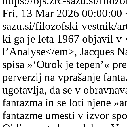
https://ojs.zrc-sazu.si/filo
Fri, 13 Mar 2026 00:00:00
sazu.si/filozofski-vestnik/
ki ga je leta 1967 objavil 
l’Analyse</em>, Jacques N
spisa »‘Otrok je tepen’« pr
perverzij na vprašanje fant
ugotavlja, da se v obravnav
fantazma in se loti njene »a
fantazme umesti v izvor spol