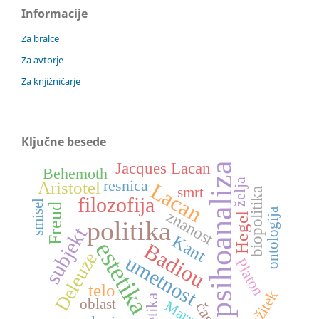
Informacije
Za bralce
Za avtorje
Za knjižničarje
Ključne besede
Jacques Lacan
psihoanaliza
Behemoth
resnica
želja
Aristotel
Lacan
smrt
biopolitika
filozofija
smisel
Freud
ontologija
znanost
Hegel
politika
subjekt
Kant
estetika
Badiou
Deleuze
umetnost
Platon
telo
užitek
etika
oblast
Marx
čas