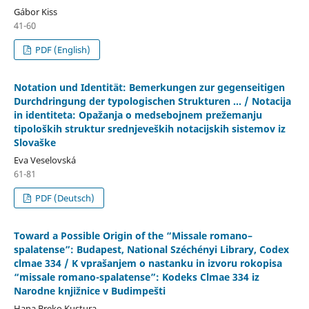
Gábor Kiss
41-60
PDF (English)
Notation und Identität: Bemerkungen zur gegenseitigen
Durchdringung der typologischen Strukturen ... / Notacija
in identiteta: Opažanja o medsebojnem prežemanju
tipoloških struktur srednjeveških notacijskih sistemov iz
Slovaške
Eva Veselovská
61-81
PDF (Deutsch)
Toward a Possible Origin of the “Missale romano–
spalatense”: Budapest, National Széchényi Library, Codex
clmae 334 / K vprašanjem o nastanku in izvoru rokopisa
“missale romano-spalatense”: Kodeks Clmae 334 iz
Narodne knjižnice v Budimpešti
Hana Breko Kustura