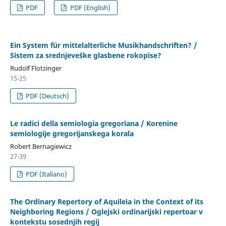
PDF
PDF (English)
Ein System für mittelalterliche Musikhandschriften? /
Sistem za srednjeveške glasbene rokopise?
Rudolf Flotzinger
15-25
PDF (Deutsch)
Le radici della semiologia gregoriana / Korenine
semiologije gregorijanskega korala
Robert Bernagiewicz
27-39
PDF (Italiano)
The Ordinary Repertory of Aquileia in the Context of its
Neighboring Regions / Oglejski ordinarijski repertoar v
kontekstu sosednjih regij