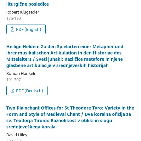
liturgične posledice
Robert Klugseder
175-190
PDF (English)
Heilige Helden: Zu den Spielarten einer Metapher und
ihrer musikalischen Artikulation in den Historiae des
Mittelalters / Sveti junaki: Različice metafore in njene
glasbene artikulacije v srednjeveških historijah
Roman Hankeln
191-207
PDF (Deutsch)
Two Plainchant Offices for St Theodore Tyro: Variety in the
Form and Style of Medieval Chant / Dva koralna oficija za
sv. Teodorja Tirona: Raznolikost v obliki in slogu
srednjeveškega korala
David Hiley
209-222