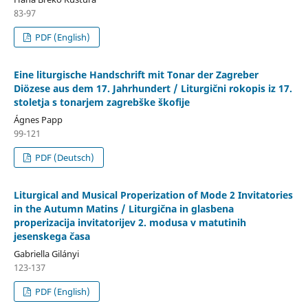
83-97
PDF (English)
Eine liturgische Handschrift mit Tonar der Zagreber
Diözese aus dem 17. Jahrhundert / Liturgični rokopis iz 17.
stoletja s tonarjem zagrebške škofije
Ágnes Papp
99-121
PDF (Deutsch)
Liturgical and Musical Properization of Mode 2 Invitatories
in the Autumn Matins / Liturgična in glasbena
properizacija invitatorijev 2. modusa v matutinih
jesenskega časa
Gabriella Gilányi
123-137
PDF (English)