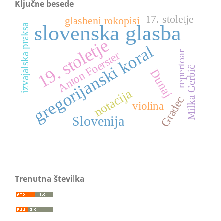
Ključne besede
17. stoletje
glasbeni rokopisi
slovenska glasba
izvajalska praksa
19. stoletje
gregorijanski koral
Anton Foerster
repertoar
Milka Gerbič
Dunaj
notacija
Gradec
violina
Slovenija
Trenutna številka