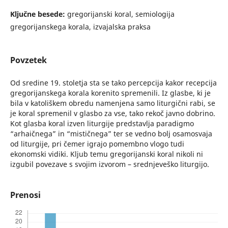
Ključne besede:
gregorijanski koral, semiologija
gregorijanskega korala, izvajalska praksa
Povzetek
Od sredine 19. stoletja sta se tako percepcija kakor recepcija
gregorijanskega korala korenito spremenili. Iz glasbe, ki je
bila v katoliškem obredu namenjena samo liturgični rabi, se
je koral spremenil v glasbo za vse, tako rekoč javno dobrino.
Kot glasba koral izven liturgije predstavlja paradigmo
“arhaičnega” in “mističnega” ter se vedno bolj osamosvaja
od liturgije, pri čemer igrajo pomembno vlogo tudi
ekonomski vidiki. Kljub temu gregorijanski koral nikoli ni
izgubil povezave s svojim izvorom – srednjeveško liturgijo.
Prenosi