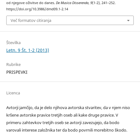
od njegove oživitve do danes.
De Musica Disserenda
,
9
(1-2), 241–252.
https://doi.org/10.3986/dmd09.1-2.14
Več formatov citiranja
Številka
Letn. 9 Št. 1-2 (2013)
Rubrike
PRISPEVKI
Licenca
Avtorji jamčijo, da je delo njihova avtorska stvaritev, da v njem niso
kršene avtorske pravice tretjih oseb ali kake druge pravice. V
primeru zahtevkov tretjih oseb se avtorji zavezujejo, da bodo
varovali interese založnika ter da bodo povrnili morebitno škodo.