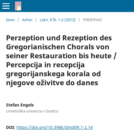
Dom
/
Arhivi
/
Letn. 9 Št. 1-2 (2013)
/
PRISPEVKI
Perzeption und Rezeption des
Gregorianischen Chorals von
seiner Restauration bis heute /
Percepcija in recepcija
gregorijanskega korala od
njegove oživitve do danes
Stefan Engels
Umetniška univerza v Gradcu
DOI:
https://doi.org/10.3986/dmd09.1-2.14