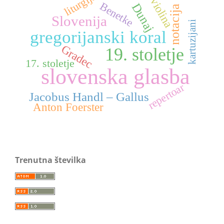
liturgija
violina
Benetke
Dunaj
notacija
Slovenija
kartuzijani
gregorijanski koral
Gradec
19. stoletje
17. stoletje
slovenska glasba
repertoar
Jacobus Handl – Gallus
Anton Foerster
Trenutna številka