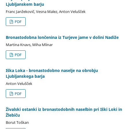
Ljubljanskem barju
Franc Janžekovič, Vesna Malez, Anton Velušček
PDF
Bronastodobna lončenina iz Turjeve jame v dolini Nadiže
Martina Knavs, Miha Mlinar
PDF
Iška Loka - bronastodobno naselje na obrobju
Ljubljanskega barja
Anton Velušček
PDF
Živalski ostanki iz bronastodobnih naselbin pri Iški Loki in
Žlebiču
Borut Toškan