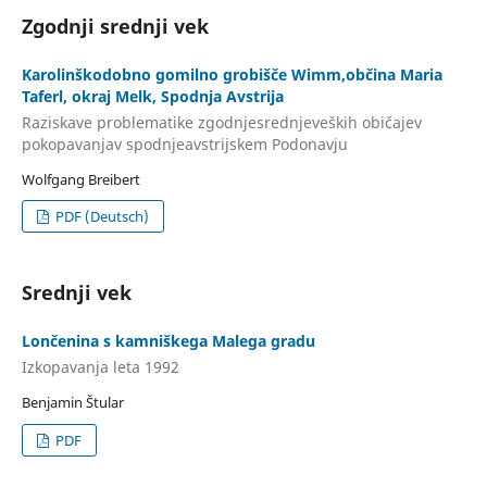
Zgodnji srednji vek
Karolinškodobno gomilno grobišče Wimm,občina Maria
Taferl, okraj Melk, Spodnja Avstrija
Raziskave problematike zgodnjesrednjeveških običajev
pokopavanjav spodnjeavstrijskem Podonavju
Wolfgang Breibert
PDF (Deutsch)
Srednji vek
Lončenina s kamniškega Malega gradu
Izkopavanja leta 1992
Benjamin Štular
PDF