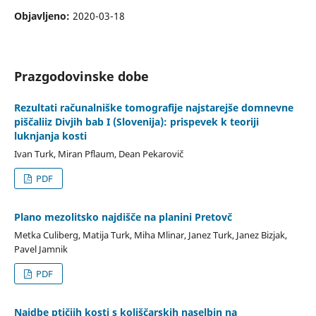
Objavljeno:
2020-03-18
Prazgodovinske dobe
Rezultati računalniške tomografije najstarejše domnevne
piščaliiz Divjih bab I (Slovenija): prispevek k teoriji
luknjanja kosti
Ivan Turk, Miran Pflaum, Dean Pekarovič
PDF
Plano mezolitsko najdišče na planini Pretovč
Metka Culiberg, Matija Turk, Miha Mlinar, Janez Turk, Janez Bizjak,
Pavel Jamnik
PDF
Najdbe ptičjih kosti s koliščarskih naselbin na