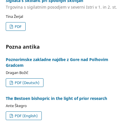
Sigilata s Školaric pri Spodnjih Škofijah
Trgovina s sigilatnim posodjem v severni Istri v 1. in 2. st.
Tina Žerjal
PDF
Pozna antika
Poznorimske zakladne najdbe z Gore nad Polhovim
Gradcem
Dragan Božič
PDF (Deutsch)
The Bestoen bishopric in the light of prior research
Ante Škegro
PDF (English)