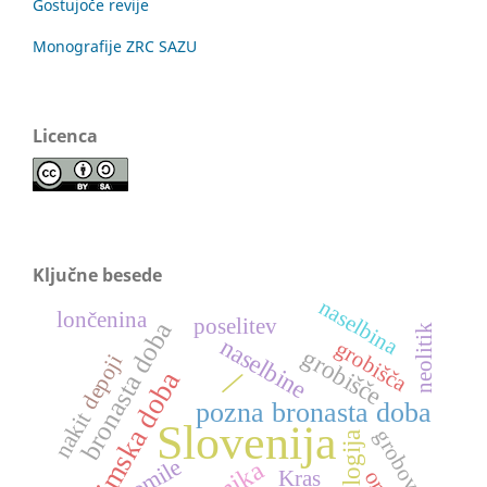
Gostujoče revije
Monografije ZRC SAZU
Licenca
Ključne besede
naselbina
lončenina
poselitev
bronasta doba
neolitik
naselbine
grobišča
grobišče
depoji
/
rimska doba
pozna bronasta doba
nakit
Slovenija
grobovi
gomile
Kras