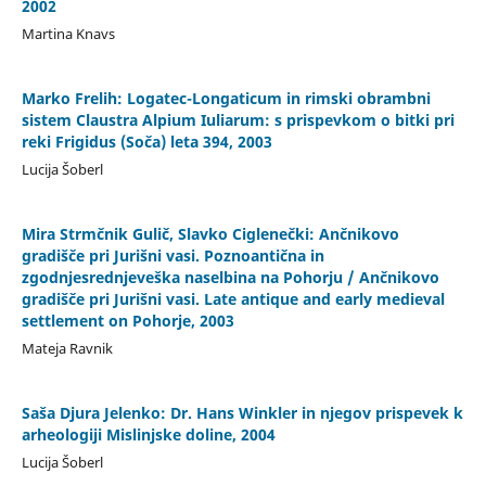
2002
Martina Knavs
Marko Frelih: Logatec-Longaticum in rimski obrambni
sistem Claustra Alpium Iuliarum: s prispevkom o bitki pri
reki Frigidus (Soča) leta 394, 2003
Lucija Šoberl
Mira Strmčnik Gulič, Slavko Ciglenečki: Ančnikovo
gradišče pri Jurišni vasi. Poznoantična in
zgodnjesrednjeveška naselbina na Pohorju / Ančnikovo
gradišče pri Jurišni vasi. Late antique and early medieval
settlement on Pohorje, 2003
Mateja Ravnik
Saša Djura Jelenko: Dr. Hans Winkler in njegov prispevek k
arheologiji Mislinjske doline, 2004
Lucija Šoberl