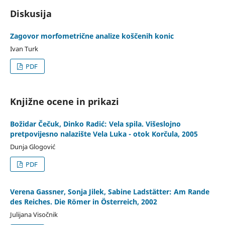
Diskusija
Zagovor morfometrične analize koščenih konic
Ivan Turk
PDF
Knjižne ocene in prikazi
Božidar Čečuk, Dinko Radić: Vela spila. Višeslojno
pretpovijesno nalazište Vela Luka - otok Korčula, 2005
Dunja Glogović
PDF
Verena Gassner, Sonja Jilek, Sabine Ladstätter: Am Rande
des Reiches. Die Römer in Österreich, 2002
Julijana Visočnik