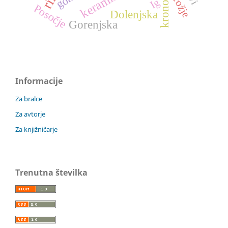
kronologija
keramika
orožje
Ig
Posočje
Dolenjska
Gorenjska
Informacije
Za bralce
Za avtorje
Za knjižničarje
Trenutna številka