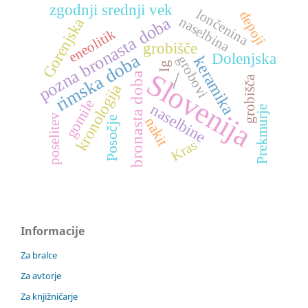
zgodnji srednji vek
lončenina
depoji
pozna bronasta doba
naselbina
Gorenjska
eneolitik
grobišče
Dolenjska
rimska doba
grobovi
keramika
Ig
Slovenija
/
bronasta doba
grobišča
kronologija
gomile
naselbine
Prekmurje
poselitev
Posočje
nakit
Kras
Informacije
Za bralce
Za avtorje
Za knjižničarje