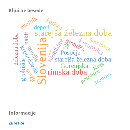
Ključne besede
neolitik
kolišča
depoji
starejša železna doba
nakit
železna doba
naselbina
keramika
grobišča
Slovenija
naselbine
kronologija
Ig
gomile
/
Posočje
starejša železna doba
grobišče
Kras
Gorenjska
orožje
poselitev
rimska doba
grobovi
Informacije
Za bralce