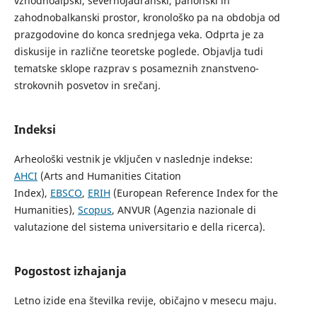
vzhodnoalpski, severnojadranski, panonski in
zahodnobalkanski prostor, kronološko pa na obdobja od
prazgodovine do konca srednjega veka. Odprta je za
diskusije in različne teoretske poglede. Objavlja tudi
tematske sklope razprav s posameznih znanstveno-
strokovnih posvetov in srečanj.
Indeksi
Arheološki vestnik je vključen v naslednje indekse:
AHCI
(Arts and Humanities Citation
Index),
EBSCO
,
ERIH
(European Reference Index for the
Humanities),
Scopus
, ANVUR (Agenzia nazionale di
valutazione del sistema universitario e della ricerca).
Pogostost izhajanja
Letno izide ena številka revije, običajno v mesecu maju.