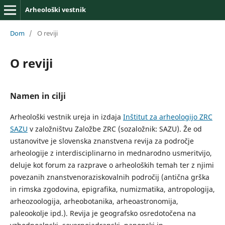
Arheološki vestnik
Dom
/
O reviji
O reviji
Namen in cilji
Arheološki vestnik ureja in izdaja
Inštitut za arheologijo ZRC
SAZU
v založništvu Založbe ZRC (sozaložnik: SAZU). Že od
ustanovitve je slovenska znanstvena revija za področje
arheologije z interdisciplinarno in mednarodno usmeritvijo,
deluje kot forum za razprave o arheoloških temah ter z njimi
povezanih znanstvenoraziskovalnih področij (antična grška
in rimska zgodovina, epigrafika, numizmatika, antropologija,
arheozoologija, arheobotanika, arheoastronomija,
paleookolje ipd.). Revija je geografsko osredotočena na