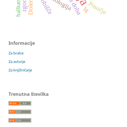
Dolenjska
kronologija
grobišče
Posočje
Ig
Informacije
Za bralce
Za avtorje
Za knjižničarje
Trenutna številka