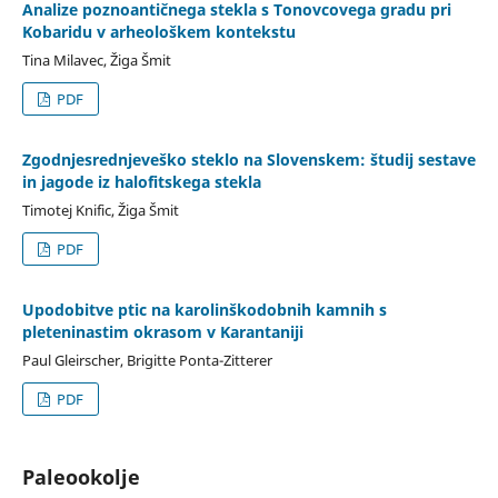
Analize poznoantičnega stekla s Tonovcovega gradu pri
Kobaridu v arheološkem kontekstu
Tina Milavec, Žiga Šmit
PDF
Zgodnjesrednjeveško steklo na Slovenskem: študij sestave
in jagode iz halofitskega stekla
Timotej Knific, Žiga Šmit
PDF
Upodobitve ptic na karolinškodobnih kamnih s
pleteninastim okrasom v Karantaniji
Paul Gleirscher, Brigitte Ponta-Zitterer
PDF
Paleookolje