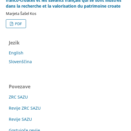
franco-croates et les savants français qui se sont illustrés
dans la recherche et la valorisation du patrimoine croate
Marjeta Šašel Kos
PDF
Jezik
English
Slovenščina
Povezave
ZRC SAZU
Revije ZRC SAZU
Revije SAZU
Gostujoče revije