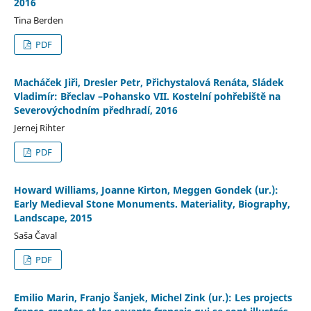
2016
Tina Berden
PDF
Macháček Jiři, Dresler Petr, Přichystalová Renáta, Sládek
Vladimír: Břeclav –Pohansko VII. Kostelní pohřebiště na
Severovýchodním předhradí, 2016
Jernej Rihter
PDF
Howard Williams, Joanne Kirton, Meggen Gondek (ur.):
Early Medieval Stone Monuments. Materiality, Biography,
Landscape, 2015
Saša Čaval
PDF
Emilio Marin, Franjo Šanjek, Michel Zink (ur.): Les projects