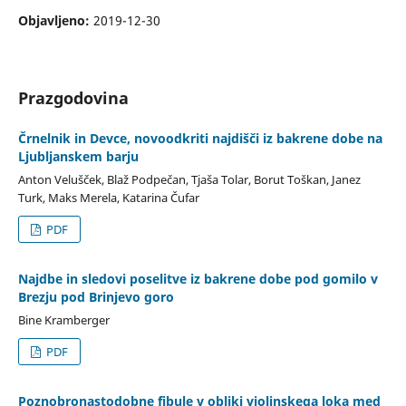
Objavljeno:
2019-12-30
Prazgodovina
Črnelnik in Devce, novoodkriti najdišči iz bakrene dobe na
Ljubljanskem barju
Anton Velušček, Blaž Podpečan, Tjaša Tolar, Borut Toškan, Janez
Turk, Maks Merela, Katarina Čufar
PDF
Najdbe in sledovi poselitve iz bakrene dobe pod gomilo v
Brezju pod Brinjevo goro
Bine Kramberger
PDF
Poznobronastodobne fibule v obliki violinskega loka med