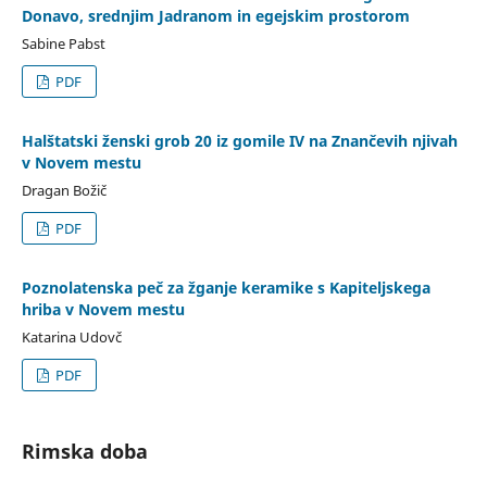
Donavo, srednjim Jadranom in egejskim prostorom
Sabine Pabst
PDF
Halštatski ženski grob 20 iz gomile IV na Znančevih njivah
v Novem mestu
Dragan Božič
PDF
Poznolatenska peč za žganje keramike s Kapiteljskega
hriba v Novem mestu
Katarina Udovč
PDF
Rimska doba