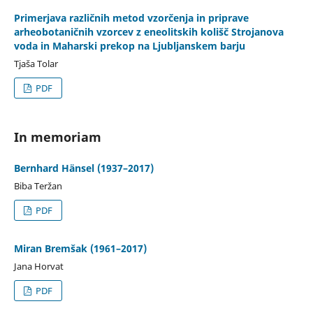
Primerjava različnih metod vzorčenja in priprave
arheobotaničnih vzorcev z eneolitskih kolišč Strojanova
voda in Maharski prekop na Ljubljanskem barju
Tjaša Tolar
PDF
In memoriam
Bernhard Hänsel (1937–2017)
Biba Teržan
PDF
Miran Bremšak (1961–2017)
Jana Horvat
PDF