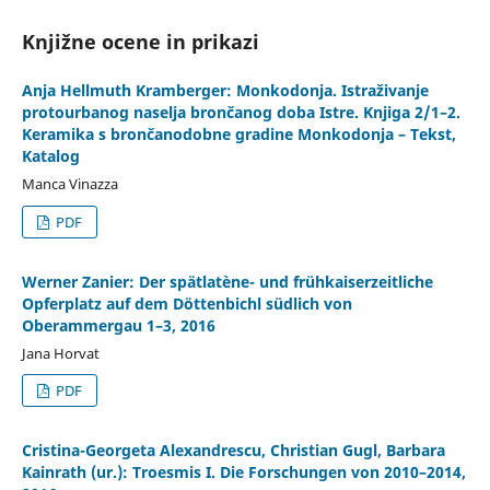
Knjižne ocene in prikazi
Anja Hellmuth Kramberger: Monkodonja. Istraživanje
protourbanog naselja brončanog doba Istre. Knjiga 2/1–2.
Keramika s brončanodobne gradine Monkodonja – Tekst,
Katalog
Manca Vinazza
PDF
Werner Zanier: Der spätlatène- und frühkaiserzeitliche
Opferplatz auf dem Döttenbichl südlich von
Oberammergau 1–3, 2016
Jana Horvat
PDF
Cristina-Georgeta Alexandrescu, Christian Gugl, Barbara
Kainrath (ur.): Troesmis I. Die Forschungen von 2010–2014,