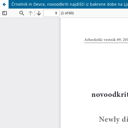
Črnelnik in Devce, novoodkriti najdišči iz bakrene dobe na L