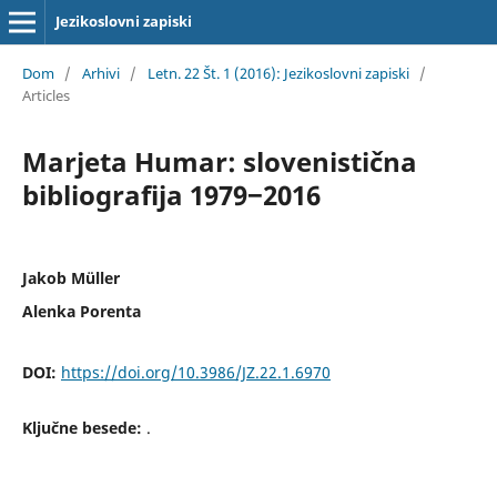
Jezikoslovni zapiski
Dom
/
Arhivi
/
Letn. 22 Št. 1 (2016): Jezikoslovni zapiski
/
Articles
Marjeta Humar: slovenistična
bibliografija 1979‒2016
Jakob Müller
Alenka Porenta
DOI:
https://doi.org/10.3986/JZ.22.1.6970
Ključne besede:
.