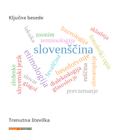
Ključne besede
frazeologija
skladnja
leksika
zoonim
fonološki opis
terminologija
slovenščina
etimologija
besedotvorje
hrvaščina
slovenski jezik
slovaropisje
ruščina
dialektologija
zloženke
.
slovar
glasoslovje
glagol
prevzemanje
Trenutna številka