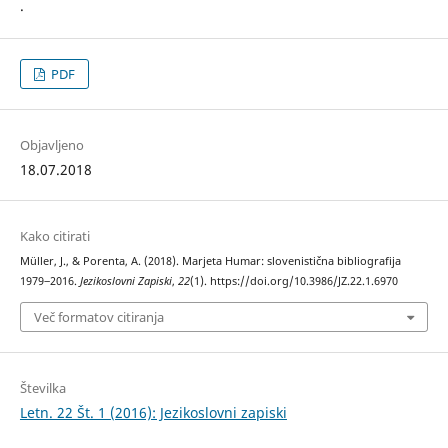
.
PDF
Objavljeno
18.07.2018
Kako citirati
Müller, J., & Porenta, A. (2018). Marjeta Humar: slovenistična bibliografija
1979‒2016.
Jezikoslovni Zapiski
,
22
(1). https://doi.org/10.3986/JZ.22.1.6970
Več formatov citiranja
Številka
Letn. 22 Št. 1 (2016): Jezikoslovni zapiski