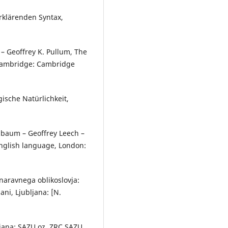
rklärenden Syntax,
– Geoffrey K. Pullum, The
Cambridge: Cambridge
ische Natürlichkeit,
nbaum – Geoffrey Leech –
nglish language, London:
naravnega oblikoslovja:
jani, Ljubljana: [N.
ljana: SAZU oz. ZRC SAZU,