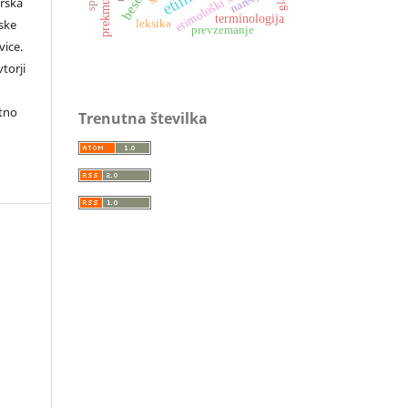
etimološki slovar
narečja
orska
terminologija
rske
leksika
prevzemanje
vice.
torji
itno
Trenutna številka