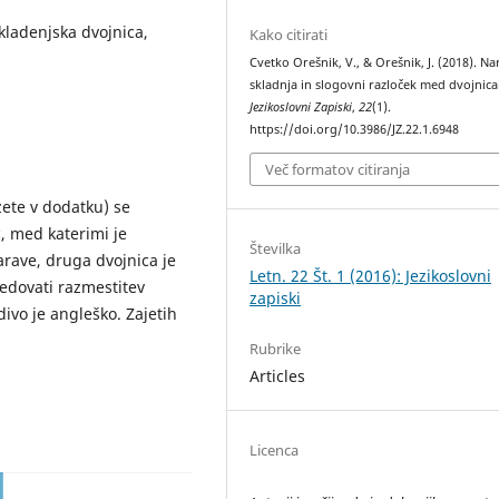
kladenjska dvojnica,
Kako citirati
Cvetko Orešnik, V., & Orešnik, J. (2018). N
skladnja in slogovni razloček med dvojnic
Jezikoslovni Zapiski
,
22
(1).
https://doi.org/10.3986/JZ.22.1.6948
Več formatov citiranja
zete v dodatku) se
, med katerimi je
Številka
arave, druga dvojnica je
Letn. 22 Št. 1 (2016): Jezikoslovni
edovati razmestitev
zapiski
ivo je angleško. Zajetih
Rubrike
Articles
Licenca