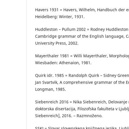
Havers 1931 = Havers, Wilhelm, Handbuch der e
Heidelberg: Winter, 1931.
Huddleston – Pullum 2002 = Rodney Huddleston 
Cambridge grammar of the English language, 
University Press, 2002.
Mayerthaler 1981 = Willi Mayerthaler, Morpholog
Wiesbaden: Athenaion, 1981.
Quirk idr. 1985 = Randolph Quirk – Sidney Gree
Jan Svartvik, A comprehensive grammar of the E
Longman, 1985.
Siebenreich 2016 = Nika Siebenreich, Delovanje 
doktorska disertacija, Filozofska fakulteta v Ljubl
Siebenreich], 2016. – Razmnoženo.
SSKJ = Slovar slovenskega knjižnega jezika, Ljub