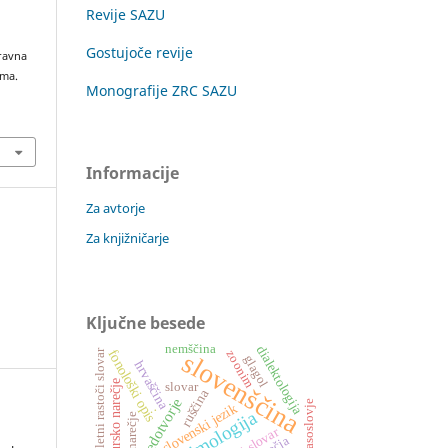
Revije SAZU
Gostujoče revije
aravna
ama.
Monografije ZRC SAZU
Informacije
Za avtorje
Za knjižničarje
Ključne besede
nemščina
dialektologija
fonološki opis
spletni rastoči slovar
zoonim
slovenščina
glagol
hrvaščina
prekmursko narečje
slovar
ruščina
besedotvorje
glasoslovje
slovenski jezik
.
etimologija
narečje