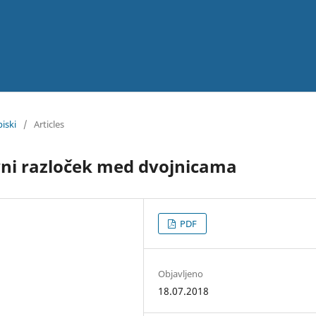
piski
/
Articles
vni razloček med dvojnicama
PDF
Objavljeno
18.07.2018