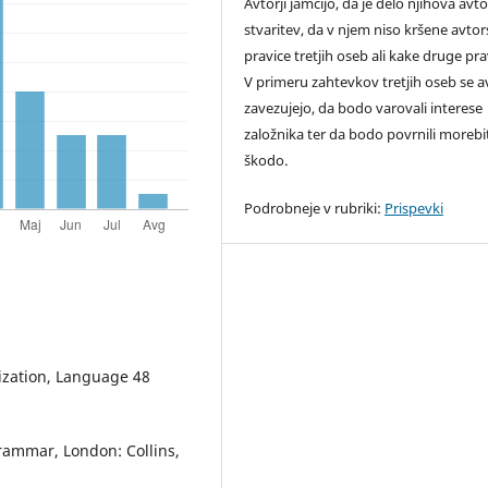
Avtorji jamčijo, da je delo njihova avt
stvaritev, da v njem niso kršene avto
pravice tretjih oseb ali kake druge pra
V primeru zahtevkov tretjih oseb se av
zavezujejo, da bodo varovali interese
založnika ter da bodo povrnili moreb
škodo.
Podrobneje v rubriki:
Prispevki
zation, Language 48
Grammar, London: Collins,