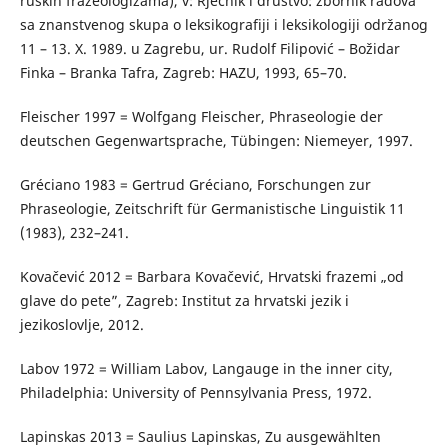
ruskih frazeologizama), v: Rječnik i društvo: zbornik radova
sa znanstvenog skupa o leksikografiji i leksikologiji održanog
11 – 13. X. 1989. u Zagrebu, ur. Rudolf Filipović – Božidar
Finka – Branka Tafra, Zagreb: HAZU, 1993, 65–70.
Fleischer 1997 = Wolfgang Fleischer, Phraseologie der
deutschen Gegenwartsprache, Tübingen: Niemeyer, 1997.
Gréciano 1983 = Gertrud Gréciano, Forschungen zur
Phraseologie, Zeitschrift für Germanistische Linguistik 11
(1983), 232–241.
Kovačević 2012 = Barbara Kovačević, Hrvatski frazemi „od
glave do pete”, Zagreb: Institut za hrvatski jezik i
jezikoslovlje, 2012.
Labov 1972 = William Labov, Langauge in the inner city,
Philadelphia: University of Pennsylvania Press, 1972.
Lapinskas 2013 = Saulius Lapinskas, Zu ausgewählten