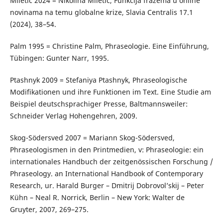
Miletić 2024 = Nikolina Miletić, Funkcija frazema u online
novinama na temu globalne krize, Slavia Centralis 17.1
(2024), 38–54.
Palm 1995 = Christine Palm, Phraseologie. Eine Einführung,
Tübingen: Gunter Narr, 1995.
Ptashnyk 2009 = Stefaniya Ptashnyk, Phraseologische
Modifikationen und ihre Funktionen im Text. Eine Studie am
Beispiel deutschsprachiger Presse, Baltmannsweiler:
Schneider Verlag Hohengehren, 2009.
Skog-Södersved 2007 = Mariann Skog-Södersved,
Phraseologismen in den Printmedien, v: Phraseologie: ein
internationales Handbuch der zeitgenössischen Forschung /
Phraseology. an International Handbook of Contemporary
Research, ur. Harald Burger – Dmitrij Dobrovol’skij – Peter
Kühn – Neal R. Norrick, Berlin – New York: Walter de
Gruyter, 2007, 269–275.