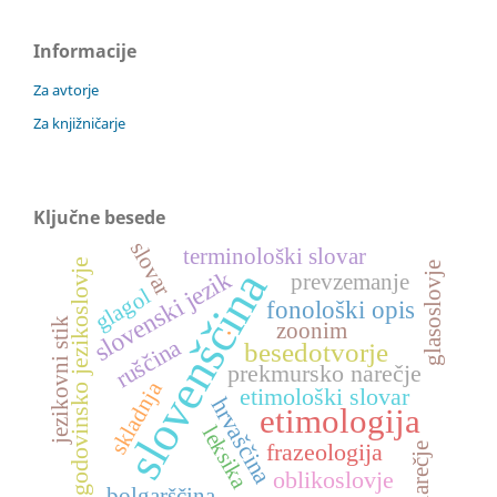
Informacije
Za avtorje
Za knjižničarje
Ključne besede
slovar
terminološki slovar
zgodovinsko jezikoslovje
glasoslovje
slovenščina
slovenski jezik
prevzemanje
glagol
fonološki opis
jezikovni stik
zoonim
.
ruščina
besedotvorje
prekmursko narečje
skladnja
etimološki slovar
hrvaščina
etimologija
leksika
frazeologija
narečje
oblikoslovje
bolgarščina