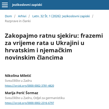
Jezikoslovni zapiski
Dom
/
Arhivi
/
Letn. 32 Št. 1 (2026): Jezikoslovni zapiski
/
Razprave in članki
Zakopajmo ratnu sjekiru: frazemi
za vrijeme rata u Ukrajini u
hrvatskim i njemačkim
novinskim člancima
Nikolina Miletić
Sveučilište u Zadru
https://orcid.org/0000-0002-3781-4820
Marija Perić Šormaz
Sveučilište u Zadru, Odjel za germanistiku
https://orcid.org/0000-0002-2316-6797