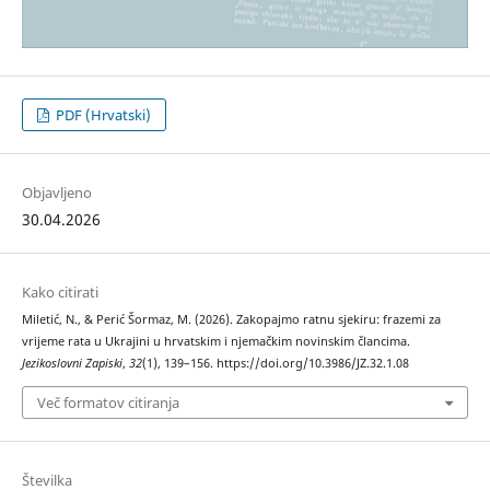
PDF (Hrvatski)
Objavljeno
30.04.2026
Kako citirati
Miletić, N., & Perić Šormaz, M. (2026). Zakopajmo ratnu sjekiru: frazemi za
vrijeme rata u Ukrajini u hrvatskim i njemačkim novinskim člancima.
Jezikoslovni Zapiski
,
32
(1), 139–156. https://doi.org/10.3986/JZ.32.1.08
Več formatov citiranja
Številka