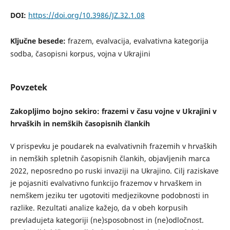
DOI:
https://doi.org/10.3986/JZ.32.1.08
Ključne besede:
frazem, evalvacija, evalvativna kategorija
sodba, časopisni korpus, vojna v Ukrajini
Povzetek
Zakopljimo bojno sekiro: frazemi v času vojne v Ukrajini v
hrvaških in nemških časopisnih člankih
V prispevku je poudarek na evalvativnih frazemih v hrvaških
in nemških spletnih časopisnih člankih, objavljenih marca
2022, neposredno po ruski invaziji na Ukrajino. Cilj raziskave
je pojasniti evalvativno funkcijo frazemov v hrvaškem in
nemškem jeziku ter ugotoviti medjezikovne podobnosti in
razlike. Rezultati analize kažejo, da v obeh korpusih
prevladujeta kategoriji (ne)sposobnost in (ne)odločnost.