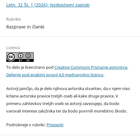
Letn. 32 Št. 1 (2026): Jezikoslovni zapiski
Rubrike
Razprave in članki
Licenca
To delo je licencirano pod
Creative Commons Priznanje avtorstva-
Deljenje pod enakimi pogoji 4.0 mednarodno licenco
.
Avtorji jamčijo, da je delo njihova avtorska stvaritev, da v njem niso
kršene avtorske pravice tretjih oseb ali kake druge pravice. V
primeru zahtevkov tretjih oseb se avtorji zavezujejo, da bodo
varovali interese založnika ter da bodo povrnili morebitno škodo.
Podrobneje v rubriki:
Prispevki