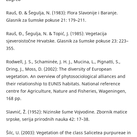
Rauš, Đ. & Šegulja, N. (1983): Flora Slavonije i Baranje.
Glasnik za šumske pokuse 21: 179–211.
Rauš, Đ., Šegulja, N. & Topić, J. (1985): Vegetacija
sjeveroistočne Hrvatske. Glasnik za šumske pokuse 23: 223–
355.
Rodwell, J. S., Schaminée, J. H. J., Mucina, L., Pignatti, S.,
Dring, J., Moss, D. (2002): The diversity of European
vegetation. An overview of phytosociological alliances and
their relationship to EUNIS habitats. National reference
centre for Agriculture, Nature and Fisheries, Wageningen,
168 pp.
Slavnić, Ž. (1952): Nizinske šume Vojvodine. Zbornik matice
srpske, serija prirodnih nauka 42: 17–38.
Šilc, U. (2003): Vegetation of the class Salicetea purpureae in