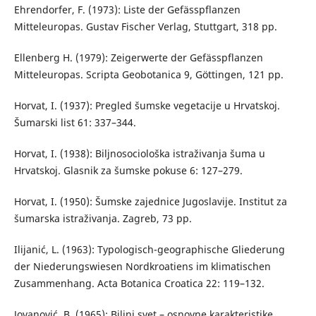
Ehrendorfer, F. (1973): Liste der Gefässpflanzen
Mitteleuropas. Gustav Fischer Verlag, Stuttgart, 318 pp.
Ellenberg H. (1979): Zeigerwerte der Gefässpflanzen
Mitteleuropas. Scripta Geobotanica 9, Göttingen, 121 pp.
Horvat, I. (1937): Pregled šumske vegetacije u Hrvatskoj.
Šumarski list 61: 337–344.
Horvat, I. (1938): Biljnosociološka istraživanja šuma u
Hrvatskoj. Glasnik za šumske pokuse 6: 127–279.
Horvat, I. (1950): Šumske zajednice Jugoslavije. Institut za
šumarska istraživanja. Zagreb, 73 pp.
Ilijanić, L. (1963): Typologisch-geographische Gliederung
der Niederungswiesen Nordkroatiens im klimatischen
Zusammenhang. Acta Botanica Croatica 22: 119–132.
Jovanović, B. (1965): Biljni svet – osnovne karakteristike