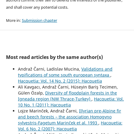
authors commit their self to defend the interests of the publisher,
and shall cover any potential costs.
More in:
Submission chapter
Most read articles by the same author(s)
Andraž Čarni, Ladislav Mucina,
Validations and
typifications of some south european syntaxa
,
Hacquetia: Vol. 14 No. 2 (2015): Hacquetia
Ali Kavgacı, Andraž Čarni, Hüseyin Bariş Tecimen,
Gülen Özalp,
Diversity of floodplain forests in the
Igneada region (NW Thrace-Turkey)
,
Hacquetia: Vol.
10 No. 1 (2011): Hacquetia
Lojze Marinček, Andraž Čarni,
Illyrian pre-Alpine fir
and beech forests – the association Homogyno
sylvestris-Fagetum Marinček et al. 1993
,
Hacquetia:
Vol. 6 No. 2 (2007): Hacquetia