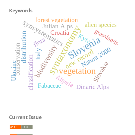
Keywords
forest vegetation
synsystematics
alien species
Julian Alps
syntaxonomy
grasslands
Croatia
distribution
Kyiv
Slovenia
flora
conservation
biodiversity
Natura 2000
new record
Italy
classification
Slovakia
Ukraine
vegetation
Algeria
Fabaceae
Dinaric Alps
Current Issue