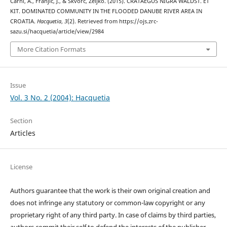
Čarni, A., Franjić, J., & Škvorc, Željko. (2015). CRATAEGUS NIGRA WALDST. ET
KIT. DOMINATED COMMUNITY IN THE FLOODED DANUBE RIVER AREA IN
CROATIA.
Hacquetia
,
3
(2). Retrieved from https://ojs.zrc-
sazu.si/hacquetia/article/view/2984
More Citation Formats
Issue
Vol. 3 No. 2 (2004): Hacquetia
Section
Articles
License
Authors guarantee that the work is their own original creation and
does not infringe any statutory or common-law copyright or any
proprietary right of any third party. In case of claims by third parties,