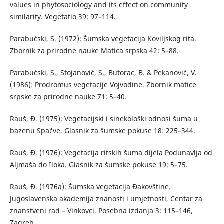
values in phytosociology and its effect on community
similarity. Vegetatio 39: 97–114.
Parabućski, S. (1972): Šumska vegetacija Koviljskog rita.
Zbornik za prirodne nauke Matica srpska 42: 5–88.
Parabućski, S., Stojanović, S., Butorac, B. & Pekanović, V.
(1986): Prodromus vegetacije Vojvodine. Zbornik matice
srpske za prirodne nauke 71: 5–40.
Rauš, Đ. (1975): Vegetacijski i sinekološki odnosi šuma u
bazenu Spačve. Glasnik za šumske pokuse 18: 225–344.
Rauš, Đ. (1976): Vegetacija ritskih šuma dijela Podunavlja od
Aljmaša do Iloka. Glasnik za šumske pokuse 19: 5–75.
Rauš, Đ. (1976a): Šumska vegetacija Đakovštine.
Jugoslavenska akademija znanosti i umjetnosti, Centar za
znanstveni rad – Vinkovci, Posebna izdanja 3: 115–146,
Zagreb