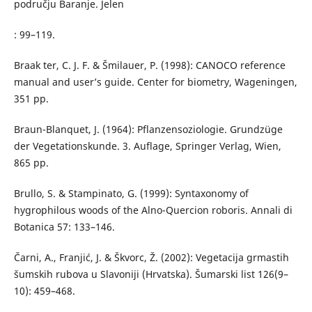
području Baranje. Jelen
: 99–119.
Braak ter, C. J. F. & Šmilauer, P. (1998): CANOCO reference
manual and user’s guide. Center for biometry, Wageningen,
351 pp.
Braun-Blanquet, J. (1964): Pflanzensoziologie. Grundzüge
der Vegetationskunde. 3. Auflage, Springer Verlag, Wien,
865 pp.
Brullo, S. & Stampinato, G. (1999): Syntaxonomy of
hygrophilous woods of the Alno-Quercion roboris. Annali di
Botanica 57: 133–146.
Čarni, A., Franjić, J. & Škvorc, Ž. (2002): Vegetacija grmastih
šumskih rubova u Slavoniji (Hrvatska). Šumarski list 126(9–
10): 459–468.