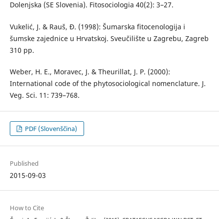
Dolenjska (SE Slovenia). Fitosociologia 40(2): 3–27.
Vukelić, J. & Rauš, Đ. (1998): Šumarska fitocenologija i
šumske zajednice u Hrvatskoj. Sveučilište u Zagrebu, Zagreb
310 pp.
Weber, H. E., Moravec, J. & Theurillat, J. P. (2000):
International code of the phytosociological nomenclature. J.
Veg. Sci. 11: 739–768.
PDF (Slovenščina)
Published
2015-09-03
How to Cite