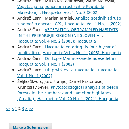
Andraž Čarni, Mitko Kostadinovski, Vlado Matevski,
Vegetacija na pohojenih rastiščih v Republiki
Makedoniji
,
Hacquetia: Vol. 1 No. 2 (2002)
Andraž Čarni, Marjan Jarnjak,
Analize gozdnih združb
s pomočjo operacij GIS
,
Hacquetia: Vol. 1 No. 1 (2002)
Andraž Čarni,
VEGETATION OF TRAMPLED HABITATS
IN THE PREKMURJE REGION (NE SLOVENIA)
,
Hacquetia: Vol. 4 No. 2 (2005): Hacquetia
Andraž Čarni,
Hacquetia entering its fourth year of
publication
,
Hacquetia: Vol. 4 No. 1 (2005): Hacquetia
Andraž Čarni,
Dr. Lojze Marinček-sedemdesetletnik
,
Hacquetia: Vol. 1 No. 1 (2002)
Andraž Čarni,
Ob prvi številki Hacquetie
,
Hacquetia:
Vol. 1 No. 1 (2002)
Željko Škvorc, Jozo Franjić, Daniel Krstonošić,
Krunoslav Sever,
Phytosociological analysis of beech
forests in the Žumberak and Samobor highlands
(Croatia)
,
Hacquetia: Vol. 20 No. 1 (2021): Hacquetia
<<
<
1
2
3
>
>>
Make a Submission