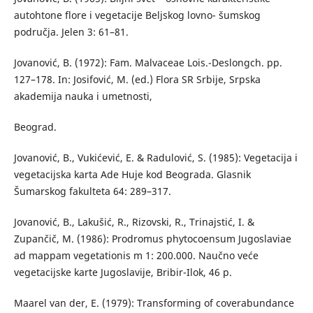
autohtone flore i vegetacije Beljskog lovno- šumskog
područja. Jelen 3: 61–81.
Jovanović, B. (1972): Fam. Malvaceae Lois.-Deslongch. pp.
127–178. In: Josifović, M. (ed.) Flora SR Srbije, Srpska
akademija nauka i umetnosti,
Beograd.
Jovanović, B., Vukićević, E. & Radulović, S. (1985): Vegetacija i
vegetacijska karta Ade Huje kod Beograda. Glasnik
Šumarskog fakulteta 64: 289–317.
Jovanović, B., Lakušić, R., Rizovski, R., Trinajstić, I. &
Zupančič, M. (1986): Prodromus phytocoensum Jugoslaviae
ad mappam vegetationis m 1: 200.000. Naučno veće
vegetacijske karte Jugoslavije, Bribir-Ilok, 46 p.
Maarel van der, E. (1979): Transforming of coverabundance