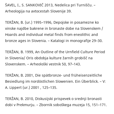
ŠAVEL, I., S. SANKOVIČ 2013, Nedelica pri Turnišču. –
Arheologija na avtocestah Slovenije 39.
TERŽAN, B. (ur.) 1995–1996, Depojske in posamezne ko
vinske najdbe bakrene in bronaste dobe na Slovenskem /
Hoards and individual metal finds from eneolithic and
bronze ages in Slovenia. – Katalogi in monografije 29–30.
TERŽAN, B. 1999, An Outline of the Urnfield Culture Period
in Slovenia/ Oris obdobja kulture žarnih grobišč na
Slovenskem. – Arheološki vestnik 50, 97–143.
TERŽAN, B. 2001, Die spätbronze- und früheisenzeitliche
Besiedlung im nordöstlichen Slowenien. Ein Überblick. – V:
A. Lippert (ur.) 2001 , 125–135.
TERŽAN, B. 2010, Diskusijski prispevek o srednji bronasti
dobi v Prekmurju. – Zbornik soboškega muzeja 15, 151–171.