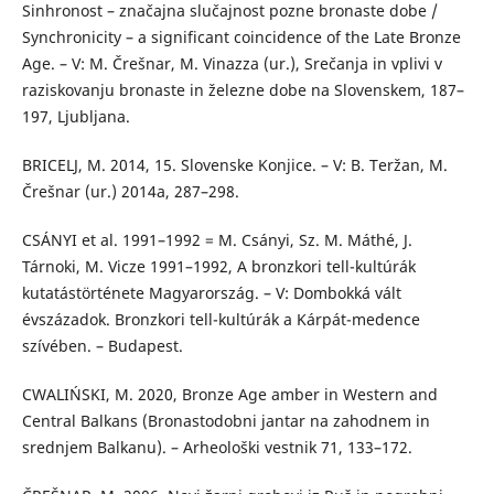
Sinhronost – značajna slučajnost pozne bronaste dobe /
Synchronicity – a significant coincidence of the Late Bronze
Age. – V: M. Črešnar, M. Vinazza (ur.), Srečanja in vplivi v
raziskovanju bronaste in železne dobe na Slovenskem, 187–
197, Ljubljana.
BRICELJ, M. 2014, 15. Slovenske Konjice. – V: B. Teržan, M.
Črešnar (ur.) 2014a, 287–298.
CSÁNYI et al. 1991–1992 = M. Csányi, Sz. M. Máthé, J.
Tárnoki, M. Vicze 1991–1992, A bronzkori tell-kultúrák
kutatástörténete Magyarország. – V: Dombokká vált
évszázadok. Bronzkori tell-kultúrák a Kárpát-medence
szívében. – Budapest.
CWALIŃSKI, M. 2020, Bronze Age amber in Western and
Central Balkans (Bronastodobni jantar na zahodnem in
srednjem Balkanu). – Arheološki vestnik 71, 133–172.