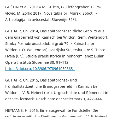
GUŠTIN et al. 2017 = M. Guštin, G. Tiefengraber, D. Pa-
vlovič, M. Zorko 2017, Nova tabla pri Murski Soboti. –
Arheologija na avtocestah Slovenije 52/1.
GUTJAHR, Ch. 2014, Das spätbronzezeitliche Grab 79 aus
dem Gräberfeld von Kainach bei Wildon, Gem. Weitendorf,
Stmk./ Poznobronastodobni grob 79 iz Kainacha pri
Wildonu, O. Weitendorf, avstrijska Štajerska. – V: S. Tecco
Hvala (ur.), Studia praehistorica in honorem Janez Dular,
Opera Instituti Sloveniae 30, 91–112.
https://doi.org/10.3986/9789610503651
GUTJAHR, Ch. 2015, Das spätbronze- und
frühhallstattzeitliche Brandgräberfeld in Kainach bei
Wildon. – V: B. Hebert (ur.), Urgeschichte und Römerzeit in
der Ste- iermark, Geschichte der Steiermark 1, 427–444.
HEYMANS, H. 2015, Eine ausgewählte Fundstelle: Die
spätbronzezeitliche Siedlung in Weitendorf. – V: B. Hebert