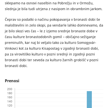
sklepamo na osnovi naselbin na Pobrežju in v Ormožu,
slednja je bila tudi utrjena z nasipom in obrambnim jarkom.
Čeprav so podatki o načinu pokopavanja v bronasti dobi še
maloštevilni in zelo skopi, pa vendarle lahko domnevamo, da
je bilo skozi ves čas – le z izjemo srednje bronaste dobe v
času kulture bronastodobnih gomil – običajno sežiganje
preminulih, kar naj bi veljalo tako za kulturo Somogyvár-
Vinkovci kot za kulturo Kisapostag v zgodnji bronasti dobi,
pa za virovitiško kulturo v pozni srednji in zgodnji pozni
bronasti dobi ter seveda za kulturo žarnih grobišč v pozni
bronasti dobi.
Prenosi