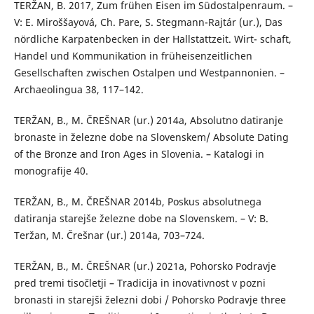
TERŽAN, B. 2017, Zum frühen Eisen im Südostalpenraum. –
V: E. Miroššayová, Ch. Pare, S. Stegmann-Rajtár (ur.), Das
nördliche Karpatenbecken in der Hallstattzeit. Wirt- schaft,
Handel und Kommunikation in früheisenzeitlichen
Gesellschaften zwischen Ostalpen und Westpannonien. –
Archaeolingua 38, 117–142.
TERŽAN, B., M. ČREŠNAR (ur.) 2014a, Absolutno datiranje
bronaste in železne dobe na Slovenskem/ Absolute Dating
of the Bronze and Iron Ages in Slovenia. – Katalogi in
monografije 40.
TERŽAN, B., M. ČREŠNAR 2014b, Poskus absolutnega
datiranja starejše železne dobe na Slovenskem. – V: B.
Teržan, M. Črešnar (ur.) 2014a, 703–724.
TERŽAN, B., M. ČREŠNAR (ur.) 2021a, Pohorsko Podravje
pred tremi tisočletji – Tradicija in inovativnost v pozni
bronasti in starejši železni dobi / Pohorsko Podravje three