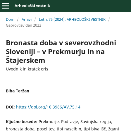
Arheološki vestnik
Dom
/
Arhivi
/
Letn. 75 (2024): ARHEOLOŠKI VESTNIK
/
Gabrovčev dan 2022
Bronasta doba v severovzhodni
Sloveniji – v Prekmurju in na
Štajerskem
Uvodnik in kratek oris
Biba Teržan
DOI:
https://doi.org/10.3986/AV.75.14
Ključne besede:
Prekmurje, Podravje, Savinjska regija,
bronasta doba, poselitev, tipi naselbin, tipi bivališč, žgani