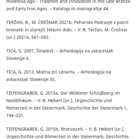
millennia ago – Tradition and Innovation in the Late Bronze
and Early Iron Ages. – Katalogi in monografije 44.
TERŽAN, B., M. ČREŠNAR 2021b, Pohorsko Podravje v pozni
bronasti in starejši železni dobi. – V: B. Teržan, M. Črešnar
(ur.) 2021a, 561–583.
TICA, G. 2007, Šmatevž. – Arheologija na avtocestah
Slovenije 4.
TICA, G. 2013, Močna pri Lenartu. – Arheologija na
avtocestah Slovenije 35.
TIEFENGRABER, G. 2015a, Der Wildoner Schloβberg im
Neolithikum. – V: B. Hebert (ur.), Urgeschichte und
Römerzeit in der Steiermark, Geschichte der Steiermark 1,
194–231.
TIEFENGRABER, G. 2015b, Bronzezeit. – V: B. Hebert (ur.),
Urgeschichte und Römerzeit in der Steiermark, Geschichte