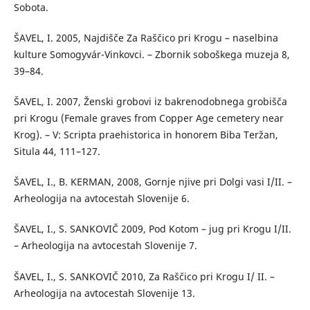
Sobota.
ŠAVEL, I. 2005, Najdišče Za Raščico pri Krogu – naselbina
kulture Somogyvár-Vinkovci. – Zbornik soboškega muzeja 8,
39–84.
ŠAVEL, I. 2007, Ženski grobovi iz bakrenodobnega grobišča
pri Krogu (Female graves from Copper Age cemetery near
Krog). – V: Scripta praehistorica in honorem Biba Teržan,
Situla 44, 111–127.
ŠAVEL, I., B. KERMAN, 2008, Gornje njive pri Dolgi vasi I/II. –
Arheologija na avtocestah Slovenije 6.
ŠAVEL, I., S. SANKOVIČ 2009, Pod Kotom – jug pri Krogu I/II.
– Arheologija na avtocestah Slovenije 7.
ŠAVEL, I., S. SANKOVIČ 2010, Za Raščico pri Krogu I/ II. –
Arheologija na avtocestah Slovenije 13.