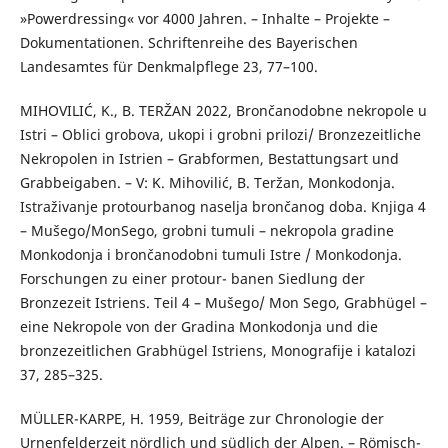
»Powerdressing« vor 4000 Jahren. – Inhalte – Projekte –
Dokumentationen. Schriftenreihe des Bayerischen
Landesamtes für Denkmalpflege 23, 77–100.
MIHOVILIĆ, K., B. TERŽAN 2022, Brončanodobne nekropole u
Istri – Oblici grobova, ukopi i grobni prilozi/ Bronzezeitliche
Nekropolen in Istrien – Grabformen, Bestattungsart und
Grabbeigaben. – V: K. Mihovilić, B. Teržan, Monkodonja.
Istraživanje protourbanog naselja brončanog doba. Knjiga 4
– Mušego/MonSego, grobni tumuli – nekropola gradine
Monkodonja i brončanodobni tumuli Istre / Monkodonja.
Forschungen zu einer protour- banen Siedlung der
Bronzezeit Istriens. Teil 4 – Mušego/ Mon Sego, Grabhügel –
eine Nekropole von der Gradina Monkodonja und die
bronzezeitlichen Grabhügel Istriens, Monografije i katalozi
37, 285–325.
MÜLLER-KARPE, H. 1959, Beiträge zur Chronologie der
Urnenfelderzeit nördlich und südlich der Alpen. – Römisch-