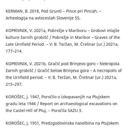
KERMAN, B. 2018, Pod Grunti – Pince pri Pincah. –
Arheologija na avtocestah Slovenije 55.
KOPRIVNIK, V. 2021a, Pobrežje v Mariboru – Grobovi mlajše
kulture žarnih grobišč / Pobrežje in Maribor – Graves of the
Late Urnfield Period. – V: B. Teržan, M. Črešnar (ur.) 2021a,
177–214.
KOPRIVNIK, V. 2021b, Gračič pod Brinjevo goro – Nekropola
žarnih grobišč / Gračič below Brinjeva gora – A necropolis of
the Urnfield period. – V: B. Teržan, M. Črešnar (ur.) 2021a,
215–297.
KOROŠEC, J. 1947, Poročilo o izkopavanjih na Ptujskem
gradu leta 1946 / Report on archaeological excavations on
the Castel-Hill of Ptuj. – Poročila SAZU 3.
KOROŠEC, J. 1951, Predzgodovinska naselbina na Ptujskem