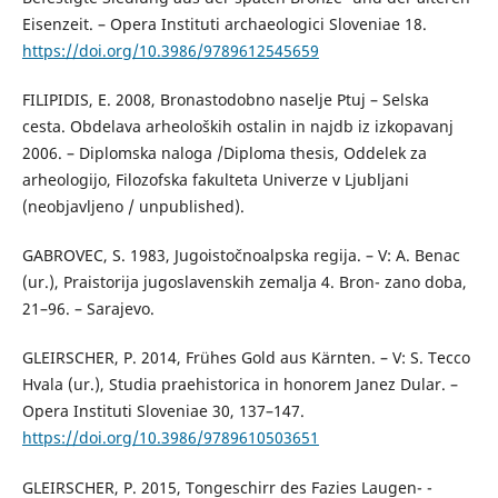
Eisenzeit. – Opera Instituti archaeologici Sloveniae 18.
https://doi.org/10.3986/9789612545659
FILIPIDIS, E. 2008, Bronastodobno naselje Ptuj – Selska
cesta. Obdelava arheoloških ostalin in najdb iz izkopavanj
2006. – Diplomska naloga /Diploma thesis, Oddelek za
arheologijo, Filozofska fakulteta Univerze v Ljubljani
(neobjavljeno / unpublished).
GABROVEC, S. 1983, Jugoistočnoalpska regija. – V: A. Benac
(ur.), Praistorija jugoslavenskih zemalja 4. Bron- zano doba,
21–96. – Sarajevo.
GLEIRSCHER, P. 2014, Frühes Gold aus Kärnten. – V: S. Tecco
Hvala (ur.), Studia praehistorica in honorem Janez Dular. –
Opera Instituti Sloveniae 30, 137–147.
https://doi.org/10.3986/9789610503651
GLEIRSCHER, P. 2015, Tongeschirr des Fazies Laugen- -