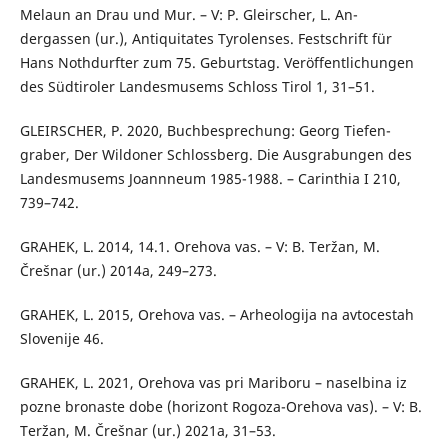
Melaun an Drau und Mur. – V: P. Gleirscher, L. An-
dergassen (ur.), Antiquitates Tyrolenses. Festschrift für
Hans Nothdurfter zum 75. Geburtstag. Veröffentlichungen
des Südtiroler Landesmusems Schloss Tirol 1, 31–51.
GLEIRSCHER, P. 2020, Buchbesprechung: Georg Tiefen-
graber, Der Wildoner Schlossberg. Die Ausgrabungen des
Landesmusems Joannneum 1985-1988. – Carinthia I 210,
739–742.
GRAHEK, L. 2014, 14.1. Orehova vas. – V: B. Teržan, M.
Črešnar (ur.) 2014a, 249–273.
GRAHEK, L. 2015, Orehova vas. – Arheologija na avtocestah
Slovenije 46.
GRAHEK, L. 2021, Orehova vas pri Mariboru – naselbina iz
pozne bronaste dobe (horizont Rogoza-Orehova vas). – V: B.
Teržan, M. Črešnar (ur.) 2021a, 31–53.