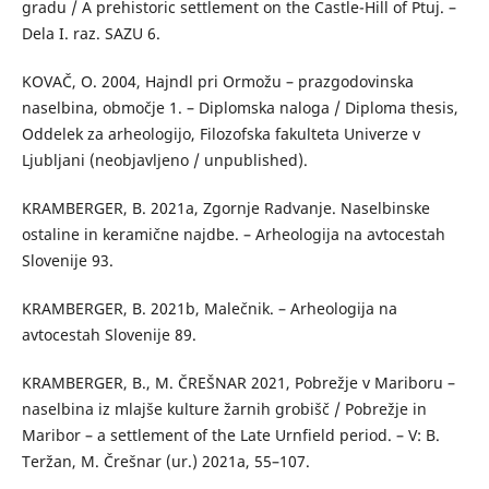
gradu / A prehistoric settlement on the Castle-Hill of Ptuj. –
Dela I. raz. SAZU 6.
KOVAČ, O. 2004, Hajndl pri Ormožu – prazgodovinska
naselbina, območje 1. – Diplomska naloga / Diploma thesis,
Oddelek za arheologijo, Filozofska fakulteta Univerze v
Ljubljani (neobjavljeno / unpublished).
KRAMBERGER, B. 2021a, Zgornje Radvanje. Naselbinske
ostaline in keramične najdbe. – Arheologija na avtocestah
Slovenije 93.
KRAMBERGER, B. 2021b, Malečnik. – Arheologija na
avtocestah Slovenije 89.
KRAMBERGER, B., M. ČREŠNAR 2021, Pobrežje v Mariboru –
naselbina iz mlajše kulture žarnih grobišč / Pobrežje in
Maribor – a settlement of the Late Urnfield period. – V: B.
Teržan, M. Črešnar (ur.) 2021a, 55–107.