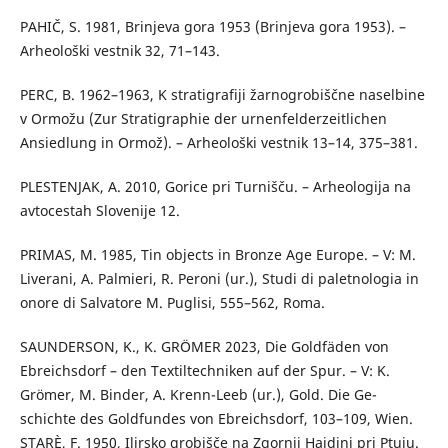
PAHIČ, S. 1981, Brinjeva gora 1953 (Brinjeva gora 1953). –
Arheološki vestnik 32, 71–143.
PERC, B. 1962–1963, K stratigrafiji žarnogrobiščne naselbine
v Ormožu (Zur Stratigraphie der urnenfelderzeitlichen
Ansiedlung in Ormož). – Arheološki vestnik 13–14, 375–381.
PLESTENJAK, A. 2010, Gorice pri Turnišču. – Arheologija na
avtocestah Slovenije 12.
PRIMAS, M. 1985, Tin objects in Bronze Age Europe. – V: M.
Liverani, A. Palmieri, R. Peroni (ur.), Studi di paletnologia in
onore di Salvatore M. Puglisi, 555–562, Roma.
SAUNDERSON, K., K. GRÖMER 2023, Die Goldfäden von
Ebreichsdorf – den Textiltechniken auf der Spur. – V: K.
Grömer, M. Binder, A. Krenn-Leeb (ur.), Gold. Die Ge-
schichte des Goldfundes von Ebreichsdorf, 103–109, Wien.
STARÈ, F. 1950, Ilirsko grobišče na Zgornji Hajdini pri Ptuju.