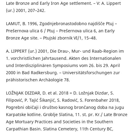
Late Bronze and Early Iron Age settlement. – V: A. Lippert
(ur.) 2001, 207–242.
LAMUT, B. 1996, Zgodnjebronastodobno najdišče Ptuj –
Prešernova ulica 6 / Ptuj – Prešernova ulica 6, an Early
Bronze Age site. – Ptujski zbornik VI/1, 15–48.
A. LIPPERT (ur.) 2001, Die Drau-, Mur- und Raab-Region im
1. vorchristlichen Jahrtausend. Akten des Internationalen
und Interdisziplinären Symposiums vom 26. bis 29. April
2000 in Bad Radkersburg. – Universitätsforschungen zur
prähistorischen Archäologie 78.
LOŽNJAK DIZDAR, D. et al. 2018 = D. Ložnjak Dizdar, S.
Filipović, P. Tajić Šikanjić, S. Radović, S. Forenbaher 2018,
Pogrebni običaji i društvo kasnog brončanog doba na jugu
Karpatske kotline. Groblje Slatina, 11. st. pr. Kr./ Late Bronze
Age Mortuary Practices and Societies in the Southern
Carpathian Basin. Slatina Cemetery, 11th Century BC,