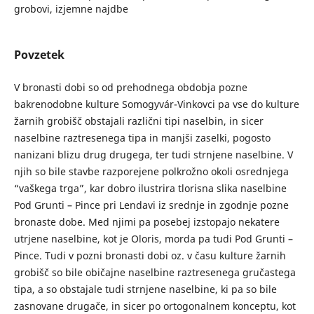
grobovi, izjemne najdbe
Povzetek
V bronasti dobi so od prehodnega obdobja pozne
bakrenodobne kulture Somogyvár-Vinkovci pa vse do kulture
žarnih grobišč obstajali različni tipi naselbin, in sicer
naselbine raztresenega tipa in manjši zaselki, pogosto
nanizani blizu drug drugega, ter tudi strnjene naselbine. V
njih so bile stavbe razporejene polkrožno okoli osrednjega
“vaškega trga”, kar dobro ilustrira tlorisna slika naselbine
Pod Grunti – Pince pri Lendavi iz srednje in zgodnje pozne
bronaste dobe. Med njimi pa posebej izstopajo nekatere
utrjene naselbine, kot je Oloris, morda pa tudi Pod Grunti –
Pince. Tudi v pozni bronasti dobi oz. v času kulture žarnih
grobišč so bile običajne naselbine raztresenega gručastega
tipa, a so obstajale tudi strnjene naselbine, ki pa so bile
zasnovane drugače, in sicer po ortogonalnem konceptu, kot