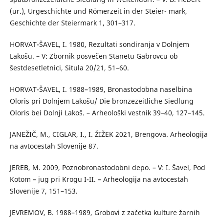
(ur.), Urgeschichte und Römerzeit in der Steier- mark,
Geschichte der Steiermark 1, 301–317.
HORVAT-ŠAVEL, I. 1980, Rezultati sondiranja v Dolnjem
Lakošu. – V: Zbornik posvečen Stanetu Gabrovcu ob
šestdesetletnici, Situla 20/21, 51–60.
HORVAT-ŠAVEL, I. 1988–1989, Bronastodobna naselbina
Oloris pri Dolnjem Lakošu/ Die bronzezeitliche Siedlung
Oloris bei Dolnji Lakoš. – Arheološki vestnik 39–40, 127–145.
JANEŽIČ, M., CIGLAR, I., I. ŽIŽEK 2021, Brengova. Arheologija
na avtocestah Slovenije 87.
JEREB, M. 2009, Poznobronastodobni depo. – V: I. Šavel, Pod
Kotom – jug pri Krogu I-II. – Arheologija na avtocestah
Slovenije 7, 151–153.
JEVREMOV, B. 1988–1989, Grobovi z začetka kulture žarnih