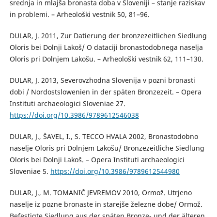
srednja in mlajša bronasta doba v Sloveniji – stanje raziskav
in problemi. – Arheološki vestnik 50, 81–96.
DULAR, J. 2011, Zur Datierung der bronzezeitlichen Siedlung
Oloris bei Dolnji Lakoš/ O dataciji bronastodobnega naselja
Oloris pri Dolnjem Lakošu. – Arheološki vestnik 62, 111–130.
DULAR, J. 2013, Severovzhodna Slovenija v pozni bronasti
dobi / Nordostslowenien in der späten Bronzezeit. – Opera
Instituti archaeologici Sloveniae 27.
https://doi.org/10.3986/9789612546038
DULAR, J., ŠAVEL, I., S. TECCO HVALA 2002, Bronastodobno
naselje Oloris pri Dolnjem Lakošu/ Bronzezeitliche Siedlung
Oloris bei Dolnji Lakoš. – Opera Instituti archaeologici
Sloveniae 5.
https://doi.org/10.3986/9789612544980
DULAR, J., M. TOMANIČ JEVREMOV 2010, Ormož. Utrjeno
naselje iz pozne bronaste in starejše železne dobe/ Ormož.
Befestigte Siedlung aus der späten Bronze- und der älteren