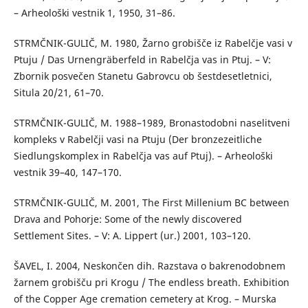
– Arheološki vestnik 1, 1950, 31–86.
STRMČNIK-GULIČ, M. 1980, Žarno grobišče iz Rabelčje vasi v
Ptuju / Das Urnengräberfeld in Rabelčja vas in Ptuj. – V:
Zbornik posvečen Stanetu Gabrovcu ob šestdesetletnici,
Situla 20/21, 61–70.
STRMČNIK-GULIČ, M. 1988–1989, Bronastodobni naselitveni
kompleks v Rabelčji vasi na Ptuju (Der bronzezeitliche
Siedlungskomplex in Rabelčja vas auf Ptuj). – Arheološki
vestnik 39–40, 147–170.
STRMČNIK-GULIČ, M. 2001, The First Millenium BC between
Drava and Pohorje: Some of the newly discovered
Settlement Sites. – V: A. Lippert (ur.) 2001, 103–120.
ŠAVEL, I. 2004, Neskončen dih. Razstava o bakrenodobnem
žarnem grobišču pri Krogu / The endless breath. Exhibition
of the Copper Age cremation cemetery at Krog. – Murska