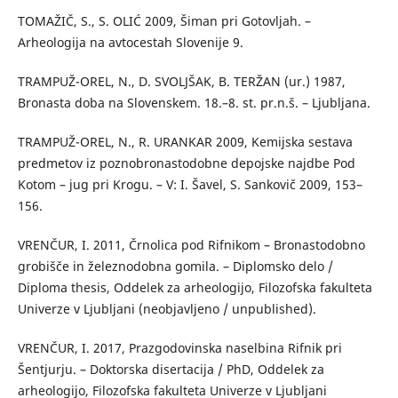
TOMAŽIČ, S., S. OLIĆ 2009, Šiman pri Gotovljah. –
Arheologija na avtocestah Slovenije 9.
TRAMPUŽ-OREL, N., D. SVOLJŠAK, B. TERŽAN (ur.) 1987,
Bronasta doba na Slovenskem. 18.–8. st. pr.n.š. – Ljubljana.
TRAMPUŽ-OREL, N., R. URANKAR 2009, Kemijska sestava
predmetov iz poznobronastodobne depojske najdbe Pod
Kotom – jug pri Krogu. – V: I. Šavel, S. Sankovič 2009, 153–
156.
VRENČUR, I. 2011, Črnolica pod Rifnikom – Bronastodobno
grobišče in železnodobna gomila. – Diplomsko delo /
Diploma thesis, Oddelek za arheologijo, Filozofska fakulteta
Univerze v Ljubljani (neobjavljeno / unpublished).
VRENČUR, I. 2017, Prazgodovinska naselbina Rifnik pri
Šentjurju. – Doktorska disertacija / PhD, Oddelek za
arheologijo, Filozofska fakulteta Univerze v Ljubljani