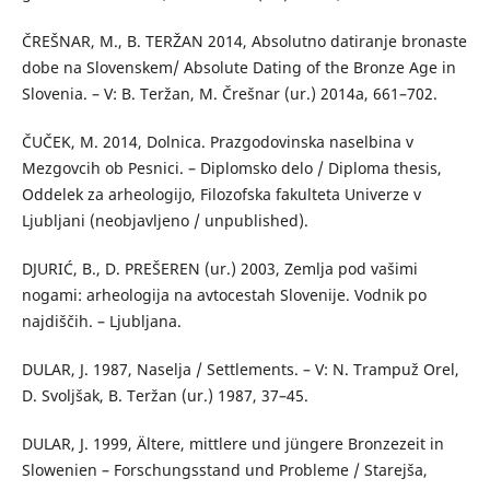
ČREŠNAR, M., B. TERŽAN 2014, Absolutno datiranje bronaste
dobe na Slovenskem/ Absolute Dating of the Bronze Age in
Slovenia. – V: B. Teržan, M. Črešnar (ur.) 2014a, 661–702.
ČUČEK, M. 2014, Dolnica. Prazgodovinska naselbina v
Mezgovcih ob Pesnici. – Diplomsko delo / Diploma thesis,
Oddelek za arheologijo, Filozofska fakulteta Univerze v
Ljubljani (neobjavljeno / unpublished).
DJURIĆ, B., D. PREŠEREN (ur.) 2003, Zemlja pod vašimi
nogami: arheologija na avtocestah Slovenije. Vodnik po
najdiščih. – Ljubljana.
DULAR, J. 1987, Naselja / Settlements. – V: N. Trampuž Orel,
D. Svoljšak, B. Teržan (ur.) 1987, 37–45.
DULAR, J. 1999, Ältere, mittlere und jüngere Bronzezeit in
Slowenien – Forschungsstand und Probleme / Starejša,