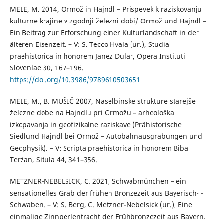
MELE, M. 2014, Ormož in Hajndl – Prispevek k raziskovanju
kulturne krajine v zgodnji železni dobi/ Ormož und Hajndl –
Ein Beitrag zur Erforschung einer Kulturlandschaft in der
älteren Eisenzeit. – V: S. Tecco Hvala (ur.), Studia
praehistorica in honorem Janez Dular, Opera Instituti
Sloveniae 30, 167–196.
https://doi.org/10.3986/9789610503651
MELE, M., B. MUŠIČ 2007, Naselbinske strukture starejše
železne dobe na Hajndlu pri Ormožu – arheološka
izkopavanja in geofizikalne raziskave (Prähistorische
Siedlund Hajndl bei Ormož – Autobahnausgrabungen und
Geophysik). – V: Scripta praehistorica in honorem Biba
Teržan, Situla 44, 341–356.
METZNER-NEBELSICK, C. 2021, Schwabmünchen – ein
sensationelles Grab der frühen Bronzezeit aus Bayerisch- -
Schwaben. – V: S. Berg, C. Metzner-Nebelsick (ur.), Eine
einmalige Zinnperlentracht der Frühbronzezeit aus Bayern.