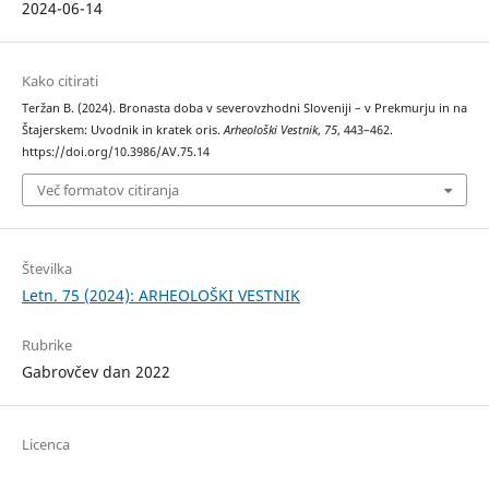
2024-06-14
Kako citirati
Teržan B. (2024). Bronasta doba v severovzhodni Sloveniji – v Prekmurju in na
Štajerskem: Uvodnik in kratek oris.
Arheološki Vestnik
,
75
, 443–462.
https://doi.org/10.3986/AV.75.14
Več formatov citiranja
Številka
Letn. 75 (2024): ARHEOLOŠKI VESTNIK
Rubrike
Gabrovčev dan 2022
Licenca