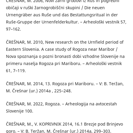
ČREŠNAR, M. 2006, Novi žarni grobovi iz Ruš in pogrebni
običaji v ruški žarnogrobiščni skupini / Die neuen
Urnengräber aus Ruše und das Bestattungsritual in der
Ruše-Gruppe der Urnenfelderkultur. – Arheološki vestnik 57,
97–162.
ČREŠNAR, M. 2010, New research on the Urnfield period of
Eastern Slovenia. A case study of Rogoza near Maribor /
Nova spoznanja o pozni bronasti dobi vzhodne Slovenije na
primeru naselja Rogoza pri Mariboru. – Arheološki vestnik
61, 7–119.
ČREŠNAR, M. 2014, 13. Rogoza pri Mariboru. – V: B. Teržan,
M. Črešnar (ur.) 2014a , 225–248.
ČREŠNAR, M. 2022, Rogoza. – Arheologija na avtocestah
Slovenije 100.
ČREŠNAR, M., V. KOPRIVNIK 2014, 16.1 Brezje pod Brinjevo
goro. – V: B. Teržan, M. Črešnar (ur.) 2014a, 299–303.