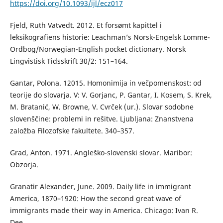
https://doi.org/10.1093/ijl/ecz017
Fjeld, Ruth Vatvedt. 2012. Et forsømt kapittel i
leksikografiens historie: Leachman’s Norsk-Engelsk Lomme-
Ordbog/Norwegian-English pocket dictionary. Norsk
Lingvistisk Tidsskrift 30/2: 151–164.
Gantar, Polona. 12015. Homonimija in večpomenskost: od
teorije do slovarja. V: V. Gorjanc, P. Gantar, I. Kosem, S. Krek,
M. Bratanić, W. Browne, V. Cvrček (ur.). Slovar sodobne
slovenščine: problemi in rešitve. Ljubljana: Znanstvena
založba Filozofske fakultete. 340–357.
Grad, Anton. 1971. Angleško-slovenski slovar. Maribor:
Obzorja.
Granatir Alexander, June. 2009. Daily life in immigrant
America, 1870–1920: How the second great wave of
immigrants made their way in America. Chicago: Ivan R.
Dee.