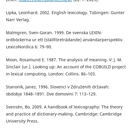
Lipka, Leonhard. 2002. English lexicology. Tübingen: Gunter
Narr Verlag.
Malmgren, Sven-Goran. 1999. De svenska LEXIN-
ordböckerna ur ett (ställföreträdande) användarperspektiv.
LexicoNordica 6: 79–90.
Moon, Rosamund E. 1987. The analysis of meaning. V: J. M.
Sinclair (ur.). Looking up: An account of the COBUILD project
in lexical computing. London: Collins. 86–103.
Stanonik, Janez. 1996. Slovenci v Združenih državah:
obdobje 1848–1891. Dve domovini 7: 113–129.
Svensén, Bo. 2009. A handbook of lexicography: The theory
and practice of dictionary-making. Cambridge: Cambridge
University Press.