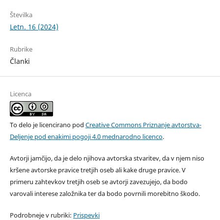
Številka
Letn. 16 (2024)
Rubrike
Članki
Licenca
To delo je licencirano pod
Creative Commons Priznanje avtorstva-
Deljenje pod enakimi pogoji 4.0 mednarodno licenco
.
Avtorji jamčijo, da je delo njihova avtorska stvaritev, da v njem niso
kršene avtorske pravice tretjih oseb ali kake druge pravice. V
primeru zahtevkov tretjih oseb se avtorji zavezujejo, da bodo
varovali interese založnika ter da bodo povrnili morebitno škodo.
Podrobneje v rubriki:
Prispevki