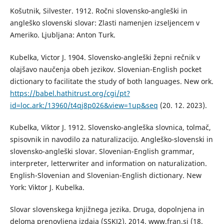
Košutnik, Silvester. 1912. Ročni slovensko-angleški in
angleško slovenski slovar: Zlasti namenjen izseljencem v
Ameriko. Ljubljana: Anton Turk.
Kubelka, Victor J. 1904. Slovensko-angleški žepni rečnik v
olajšavo naučenja obeh jezikov. Slovenian-English pocket
dictionary to facilitate the study of both languages. New ork.
https://babel.hathitrust.org/cgi/pt?
id=loc.ark:/13960/t4qj8p026&view=1up&seq
(20. 12. 2023).
Kubelka, Viktor J. 1912. Slovensko-angleška slovnica, tolmač,
spisovnik in navodilo za naturalizacijo. Angleško-slovenski in
slovensko-angleški slovar. Slovenian-English grammar,
interpreter, letterwriter and information on naturalization.
English-Slovenian and Slovenian-English dictionary. New
York: Viktor J. Kubelka.
Slovar slovenskega knjižnega jezika. Druga, dopolnjena in
deloma prenovljena izdaja (SSKJ2). 2014. www.fran.si (18.