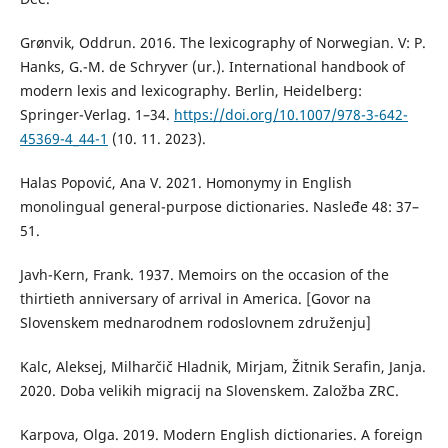
Grønvik, Oddrun. 2016. The lexicography of Norwegian. V: P.
Hanks, G.-M. de Schryver (ur.). International handbook of
modern lexis and lexicography. Berlin, Heidelberg:
Springer-Verlag. 1–34.
https://doi.org/10.1007/978-3-642-
45369-4_44-1
(10. 11. 2023).
Halas Popović, Ana V. 2021. Homonymy in English
monolingual general-purpose dictionaries. Nasleđe 48: 37–
51.
Javh-Kern, Frank. 1937. Memoirs on the occasion of the
thirtieth anniversary of arrival in America. [Govor na
Slovenskem mednarodnem rodoslovnem združenju]
Kalc, Aleksej, Milharčič Hladnik, Mirjam, Žitnik Serafin, Janja.
2020. Doba velikih migracij na Slovenskem. Založba ZRC.
Karpova, Olga. 2019. Modern English dictionaries. A foreign