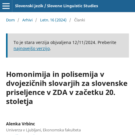
Slovenski jezik / Slovene Linguistic Studies
Dom
/
Arhivi
/
Letn. 16 (2024)
/
Članki
To je stara verzija objvaljena 12/11/2024. Preberite
najnovejšo verzijo
.
Homonimija in polisemija v
dvojezičnih slovarjih za slovenske
priseljence v ZDA v začetku 20.
stoletja
Alenka Vrbinc
Univerza v Ljubljani, Ekonomska fakulteta