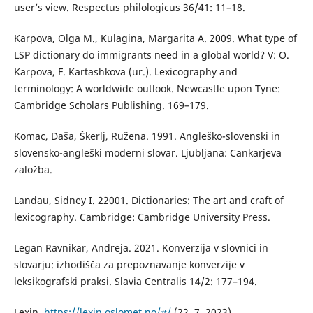
user’s view. Respectus philologicus 36/41: 11–18.
Karpova, Olga M., Kulagina, Margarita A. 2009. What type of
LSP dictionary do immigrants need in a global world? V: O.
Karpova, F. Kartashkova (ur.). Lexicography and
terminology: A worldwide outlook. Newcastle upon Tyne:
Cambridge Scholars Publishing. 169–179.
Komac, Daša, Škerlj, Ružena. 1991. Angleško-slovenski in
slovensko-angleški moderni slovar. Ljubljana: Cankarjeva
založba.
Landau, Sidney I. 22001. Dictionaries: The art and craft of
lexicography. Cambridge: Cambridge University Press.
Legan Ravnikar, Andreja. 2021. Konverzija v slovnici in
slovarju: izhodišča za prepoznavanje konverzije v
leksikografski praksi. Slavia Centralis 14/2: 177–194.
Lexin.
https://lexin.oslomet.no/#/
(22. 7. 2023).