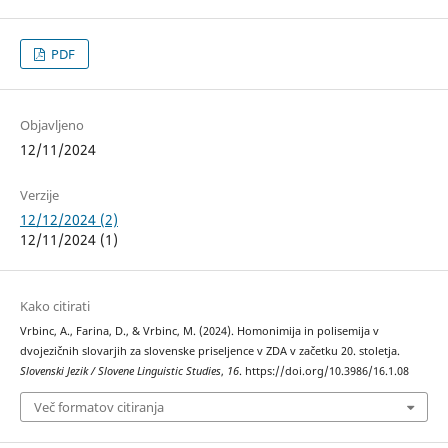
PDF
Objavljeno
12/11/2024
Verzije
12/12/2024 (2)
12/11/2024 (1)
Kako citirati
Vrbinc, A., Farina, D., & Vrbinc, M. (2024). Homonimija in polisemija v
dvojezičnih slovarjih za slovenske priseljence v ZDA v začetku 20. stoletja.
Slovenski Jezik / Slovene Linguistic Studies
,
16
. https://doi.org/10.3986/16.1.08
Več formatov citiranja