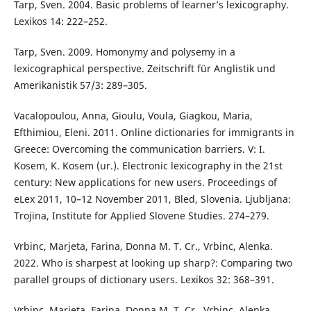
Tarp, Sven. 2004. Basic problems of learner’s lexicography.
Lexikos 14: 222–252.
Tarp, Sven. 2009. Homonymy and polysemy in a
lexicographical perspective. Zeitschrift für Anglistik und
Amerikanistik 57/3: 289–305.
Vacalopoulou, Anna, Gioulu, Voula, Giagkou, Maria,
Efthimiou, Eleni. 2011. Online dictionaries for immigrants in
Greece: Overcoming the communication barriers. V: I.
Kosem, K. Kosem (ur.). Electronic lexicography in the 21st
century: New applications for new users. Proceedings of
eLex 2011, 10–12 November 2011, Bled, Slovenia. Ljubljana:
Trojina, Institute for Applied Slovene Studies. 274–279.
Vrbinc, Marjeta, Farina, Donna M. T. Cr., Vrbinc, Alenka.
2022. Who is sharpest at looking up sharp?: Comparing two
parallel groups of dictionary users. Lexikos 32: 368–391.
Vrbinc, Marjeta, Farina, Donna M. T. Cr., Vrbinc, Alenka.