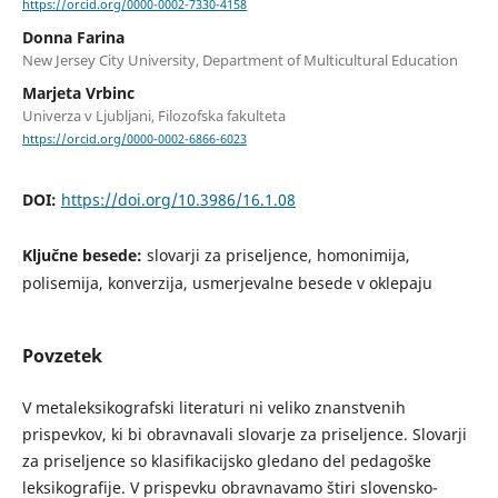
https://orcid.org/0000-0002-7330-4158
Donna Farina
New Jersey City University, Department of Multicultural Education
Marjeta Vrbinc
Univerza v Ljubljani, Filozofska fakulteta
https://orcid.org/0000-0002-6866-6023
DOI:
https://doi.org/10.3986/16.1.08
Ključne besede:
slovarji za priseljence, homonimija,
polisemija, konverzija, usmerjevalne besede v oklepaju
Povzetek
V metaleksikografski literaturi ni veliko znanstvenih
prispevkov, ki bi obravnavali slovarje za priseljence. Slovarji
za priseljence so klasifikacijsko gledano del pedagoške
leksikografije. V prispevku obravnavamo štiri slovensko-