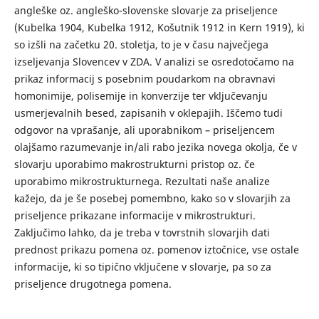
angleške oz. angleško-slovenske slovarje za priseljence
(Kubelka 1904, Kubelka 1912, Košutnik 1912 in Kern 1919), ki
so izšli na začetku 20. stoletja, to je v času največjega
izseljevanja Slovencev v ZDA. V analizi se osredotočamo na
prikaz informacij s posebnim poudarkom na obravnavi
homonimije, polisemije in konverzije ter vključevanju
usmerjevalnih besed, zapisanih v oklepajih. Iščemo tudi
odgovor na vprašanje, ali uporabnikom – priseljencem
olajšamo razumevanje in/ali rabo jezika novega okolja, če v
slovarju uporabimo makrostrukturni pristop oz. če
uporabimo mikrostrukturnega. Rezultati naše analize
kažejo, da je še posebej pomembno, kako so v slovarjih za
priseljence prikazane informacije v mikrostrukturi.
Zaključimo lahko, da je treba v tovrstnih slovarjih dati
prednost prikazu pomena oz. pomenov iztočnice, vse ostale
informacije, ki so tipično vključene v slovarje, pa so za
priseljence drugotnega pomena.