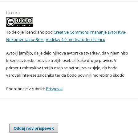
Licenca
To delo je licencirano pod
Creative Commons Priznanje avtorstva-
Nekomercialno-Brez predelav 4.0 mednarodno licenco
.
Avtorji jamčijo, da je delo njihova avtorska stvaritev, da v njem niso
kršene avtorske pravice tretjih oseb ali kake druge pravice. V
primeru zahtevkov tretjih oseb se avtorji zavezujejo, da bodo
varovali interese založnika ter da bodo povrnili morebitno škodo.
Podrobneje v rubriki:
Prispevki
Oddaj nov prispevek