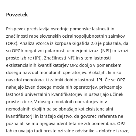
Povzetek
Prispevek predstavlja osrednje pomenske lastnosti in
značilnosti rabe slovenskih oziralnopoljubnostnih zaimkov
(OPZ). Analiza vzorca iz korpusa Gigafida 2.0 je pokazala, da
so OPZ k negativni polarnosti usmerjeni izrazi (NPI) in izrazi
proste izbire (IPI). Značilnosti NPI in s tem lastnosti
eksistencialnih kvantifikatorjev OPZ dobijo v pomenskem
dosegu navzdol monotonih operatorjev. V okoljih, ki niso
navzdol monotona, ti zaimki dobijo lastnosti IPI. Če se OPZ
nahajajo izven dosega modalnih operatorjev, privzamejo
lastnosti univerzalnih kvantifikatorjev in ustvarjajo učinek
proste izbire. V dosegu modalnih operatorjev in v
nemodalnih okoljih pa se obnašajo kot eksistencialni
kvantifikatorji in izražajo dejstvo, da govorec referenta ne
pozna ali se mu njegova identiteta ne zdi pomembna. OPZ
lahko uvajajo tudi proste oziralne odvisnike – določne izraze,