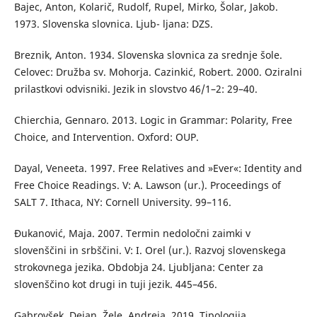
Bajec, Anton, Kolarič, Rudolf, Rupel, Mirko, Šolar, Jakob.
1973. Slovenska slovnica. Ljub- ljana: DZS.
Breznik, Anton. 1934. Slovenska slovnica za srednje šole.
Celovec: Družba sv. Mohorja. Cazinkić, Robert. 2000. Oziralni
prilastkovi odvisniki. Jezik in slovstvo 46/1–2: 29–40.
Chierchia, Gennaro. 2013. Logic in Grammar: Polarity, Free
Choice, and Intervention. Oxford: OUP.
Dayal, Veneeta. 1997. Free Relatives and »Ever«: Identity and
Free Choice Readings. V: A. Lawson (ur.). Proceedings of
SALT 7. Ithaca, NY: Cornell University. 99–116.
Đukanović, Maja. 2007. Termin nedoločni zaimki v
slovenščini in srbščini. V: I. Orel (ur.). Razvoj slovenskega
strokovnega jezika. Obdobja 24. Ljubljana: Center za
slovenščino kot drugi in tuji jezik. 445–456.
Gabrovšek, Dejan, Žele, Andreja. 2019. Tipologija