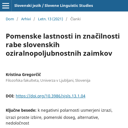
Slovenski jezik / Slovene Linguistic Studies
Dom
/
Arhivi
/
Letn. 13 (2021)
/
Članki
Pomenske lastnosti in značilnosti
rabe slovenskih
oziralnopoljubnostnih zaimkov
Kristina Gregorčič
Filozofska fakulteta, Univerza v Ljubljani, Slovenija
DOI:
https://doi.org/10.3986/sjsls.13.1.04
Ključne besede:
k negativni polarnosti usmerjeni izrazi,
izrazi proste izbire, pomenski doseg, alternative,
nedoločnost