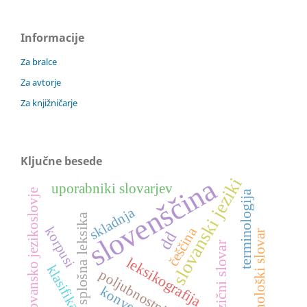
Informacije
Za bralce
Za avtorje
Za knjižničarje
Ključne besede
slovenščina
slovanski jeziki
uporabniki slovarjev
slovansko jezikoslovje
terminologija
skladnja
splošna leksika
korpusi
češčina
dd
terminološki slovar
dvojezični slovar
leksikografija
klasifikacija
poljubnostni zaimki
konverzija