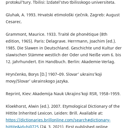
protokul’tury. Tbilisi: Izdatel’stvo tbilisskogo universiteta.
Gluhak, A. 1993. Hrvatski etimološki rječnik. Zagreb: August
Cesarec.
Grammont, Maurice. 1933. Traité de phonétique (8th
edition, 1965). Paris: Delagrave. Herrmann, Joachim (ed.).
1985. Die Slawen in Deutschland. Geschichte und Kultur der
slawischen Stämme westlich der Oder und Neiße vom 6. bis
12. Jahrhundert. Ein Handbuch. Berlin: Akademie-Verlag.
Hrynčenko, Borys [D.] 1907–09. Slovar’ ukrains’koji
movy/Slovar’ ukrainskogo jazyka.
Reprint, Kiev: Akademija Nauk Ukrajins’koji RSR, 1958–1959.
Kloekhorst, Alwin (ed.). 2007. Etymological Dictionary of the
Hittite Inherited Lexicon. Leiden: Brill. Available at:
https://dictionaries.brillonline.com/search#dictionary-
hittite&id=hi0725
(24. 3. 2021), First published online