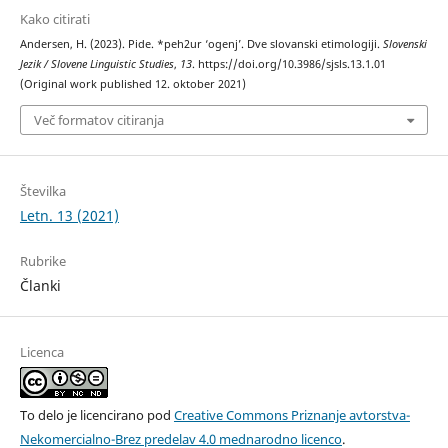
Kako citirati
Andersen, H. (2023). Pide. *peh2ur ‘ogenj’. Dve slovanski etimologiji.
Slovenski
Jezik / Slovene Linguistic Studies
,
13
. https://doi.org/10.3986/sjsls.13.1.01
(Original work published 12. oktober 2021)
Več formatov citiranja
Številka
Letn. 13 (2021)
Rubrike
Članki
Licenca
To delo je licencirano pod
Creative Commons Priznanje avtorstva-
Nekomercialno-Brez predelav 4.0 mednarodno licenco
.