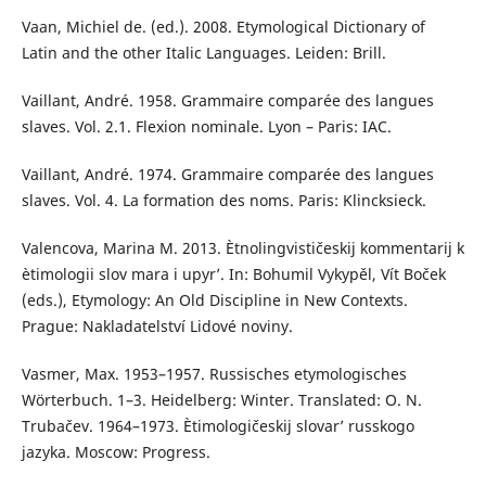
Vaan, Michiel de. (ed.). 2008. Etymological Dictionary of
Latin and the other Italic Languages. Leiden: Brill.
Vaillant, André. 1958. Grammaire comparée des langues
slaves. Vol. 2.1. Flexion nominale. Lyon – Paris: IAC.
Vaillant, André. 1974. Grammaire comparée des langues
slaves. Vol. 4. La formation des noms. Paris: Klincksieck.
Valencova, Marina M. 2013. Ètnolingvističeskij kommentarij k
ètimologii slov mara i upyr’. In: Bohumil Vykypěl, Vít Boček
(eds.), Etymology: An Old Discipline in New Contexts.
Prague: Nakladatelství Lidové noviny.
Vasmer, Max. 1953–1957. Russisches etymologisches
Wörterbuch. 1–3. Heidelberg: Winter. Translated: O. N.
Trubačev. 1964–1973. Ètimologičeskij slovar’ russkogo
jazyka. Moscow: Progress.