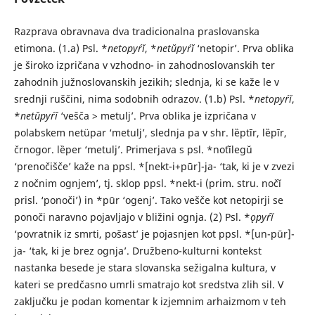
Razprava obravnava dva tradicionalna praslovanska
etimona. (1.a) Psl. *
netopyŕĭ
, *
netŭpyŕĭ
‘netopir’. Prva oblika
je široko izpričana v vzhodno- in zahodnoslovanskih ter
zahodnih južnoslovanskih jezikih; slednja, ki se kaže le v
srednji ruščini, nima sodobnih odrazov. (1.b) Psl. *
netopyŕĭ
,
*
netŭpyŕĭ
‘vešča > metulj’. Prva oblika je izpričana v
polabskem netüpar ‘metulj’, slednja pa v shr. lȅptīr, lȅpīr,
črnogor. lȅper ‘metulj’. Primerjava s psl. *noťĭlegŭ
‘prenočišče’ kaže na ppsl. *[nekt-i+pūr]-ja- ‘tak, ki je v zvezi
z nočnim ognjem’, tj. sklop ppsl. *nekt-i (prim. stru. nočĭ
prisl. ‘ponoči’) in *pūr ‘ogenj’. Tako vešče kot netopirji se
ponoči naravno pojavljajo v bližini ognja. (2) Psl. *
ǫpyŕĭ
‘povratnik iz smrti, pošast’ je pojasnjen kot ppsl. *[un-pūr]-
ja- ‘tak, ki je brez ognja’. Družbeno-kulturni kontekst
nastanka besede je stara slovanska sežigalna kultura, v
kateri se predčasno umrli smatrajo kot sredstva zlih sil. V
zaključku je podan komentar k izjemnim arhaizmom v teh