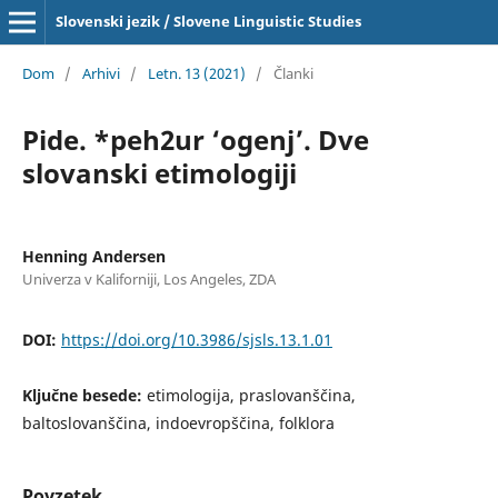
Slovenski jezik / Slovene Linguistic Studies
Dom
/
Arhivi
/
Letn. 13 (2021)
/
Članki
Pide. *peh2ur ‘ogenj’. Dve
slovanski etimologiji
Henning Andersen
Univerza v Kaliforniji, Los Angeles, ZDA
DOI:
https://doi.org/10.3986/sjsls.13.1.01
Ključne besede:
etimologija, praslovanščina,
baltoslovanščina, indoevropščina, folklora
Povzetek