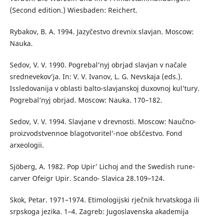
(Second edition.) Wiesbaden: Reichert.
Rybakov, B. A. 1994. Jazyčestvo drevnix slavjan. Moscow:
Nauka.
Sedov, V. V. 1990. Pogrebal’nyj obrjad slavjan v načale
srednevekov’ja. In: V. V. Ivanov, L. G. Nevskaja (eds.).
Issledovanija v oblasti balto-slavjanskoj duxovnoj kul’tury.
Pogrebal’nyj obrjad. Moscow: Nauka. 170–182.
Sedov, V. V. 1994. Slavjane v drevnosti. Moscow: Naučno-
proizvodstvennoe blagotvoritel’-noe obščestvo. Fond
arxeologii.
Sjöberg, A. 1982. Pop Upir’ Lichoj and the Swedish rune-
carver Ofeigr Upir. Scando- Slavica 28.109–124.
Skok, Petar. 1971–1974. Etimologijski rječnik hrvatskoga ili
srpskoga jezika. 1–4. Zagreb: Jugoslavenska akademija