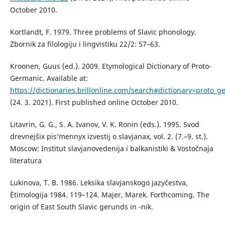
October 2010.
Kortlandt, F. 1979. Three problems of Slavic phonology.
Zbornik za filologiju i lingvistiku 22/2: 57–63.
Kroonen, Guus (ed.). 2009. Etymological Dictionary of Proto-
Germanic. Available at:
https://dictionaries.brillonline.com/search#dictionary=proto_
(24. 3. 2021). First published online October 2010.
Litavrin, G. G., S. A. Ivanov, V. K. Ronin (eds.). 1995. Svod
drevnejšix pis’mennyx izvestij o slavjanax, vol. 2. (7.–9. st.).
Moscow: Institut slavjanovedenija i balkanistiki & Vostočnaja
literatura
Lukinova, T. B. 1986. Leksika slavjanskogo jazyčestva,
Ètimologija 1984. 119–124. Majer, Marek. Forthcoming. The
origin of East South Slavic gerunds in -nik.