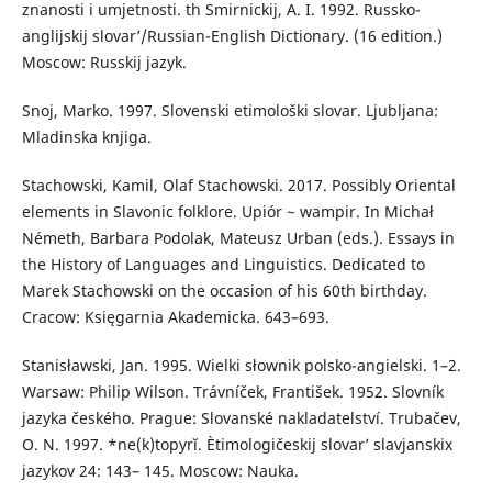
znanosti i umjetnosti. th Smirnickij, A. I. 1992. Russko-
anglijskij slovar’/Russian-English Dictionary. (16 edition.)
Moscow: Russkij jazyk.
Snoj, Marko. 1997. Slovenski etimološki slovar. Ljubljana:
Mladinska knjiga.
Stachowski, Kamil, Olaf Stachowski. 2017. Possibly Oriental
elements in Slavonic folklore. Upiór ~ wampir. In Michał
Németh, Barbara Podolak, Mateusz Urban (eds.). Essays in
the History of Languages and Linguistics. Dedicated to
Marek Stachowski on the occasion of his 60th birthday.
Cracow: Księgarnia Akademicka. 643–693.
Stanisławski, Jan. 1995. Wielki słownik polsko-angielski. 1–2.
Warsaw: Philip Wilson. Trávníček, František. 1952. Slovník
jazyka českého. Prague: Slovanské nakladatelství. Trubačev,
O. N. 1997. *ne(k)topyrĭ. Ètimologičeskij slovar’ slavjanskix
jazykov 24: 143– 145. Moscow: Nauka.