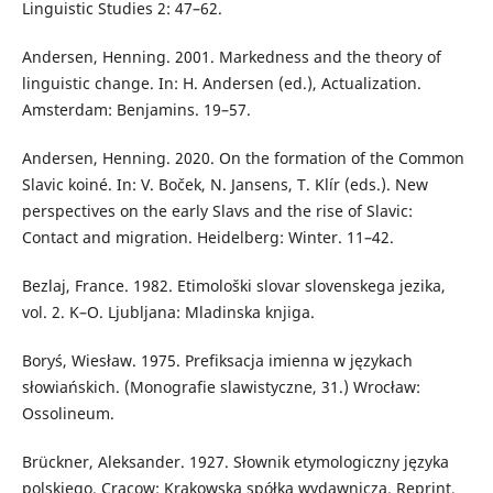
Linguistic Studies 2: 47–62.
Andersen, Henning. 2001. Markedness and the theory of
linguistic change. In: H. Andersen (ed.), Actualization.
Amsterdam: Benjamins. 19–57.
Andersen, Henning. 2020. On the formation of the Common
Slavic koiné. In: V. Boček, N. Jansens, T. Klír (eds.). New
perspectives on the early Slavs and the rise of Slavic:
Contact and migration. Heidelberg: Winter. 11–42.
Bezlaj, France. 1982. Etimološki slovar slovenskega jezika,
vol. 2. K–O. Ljubljana: Mladinska knjiga.
Boryś, Wiesław. 1975. Prefiksacja imienna w językach
słowiańskich. (Monografie slawistyczne, 31.) Wrocław:
Ossolineum.
Brückner, Aleksander. 1927. Słownik etymologiczny języka
polskiego. Cracow: Krakowska spółka wydawnicza. Reprint,