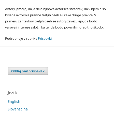
Avtorji jamčijo, da je delo njihova avtorska stvaritev, da v njem niso
kršene avtorske pravice tretjih oseb ali kake druge pravice. V
primeru zahtevkov tretjih oseb se avtorji zavezujejo, da bodo
varovali interese založnika ter da bodo povrnili morebitno škodo.
Podrobneje v rubriki:
Prispevki
Oddaj nov prispevek
Jezik
English
Slovenščina