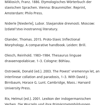
Miklosich, Franz. 1886. Etymologisches Wörterbuch der
slavischen Sprachen. Vienna: Braunmüller. Reprint,
Amsterdam: Philo Press.
Niderle [Niederle], Lubor. Slavjanskie drevnosti. Moscow:
Izdatel’stvo inostrannoj literatury.
Olander, Thomas. 2015. Proto-Slavic Inflectional
Morphology. A comparative handbook. Leiden: Brill.
Olesch, Reinhold. 1983–1984. Thesaurus linguae
dravaenopolabicae. 1–3. Cologne: Böhlau.
Ostrowski, Donald (ed.). 2003. The Povest’ vremennyx let, an
interlinear collation and paradosis, 1–3. With David J.
Birnbaum, Horace G. Lunt. Cambridge, Mass.: Harvard
University Press.
Rix, Helmut (ed.). 2001. Lexikon der indogermanischen
Verben. Die Wurzeln und ihre Primärstammbildungen.