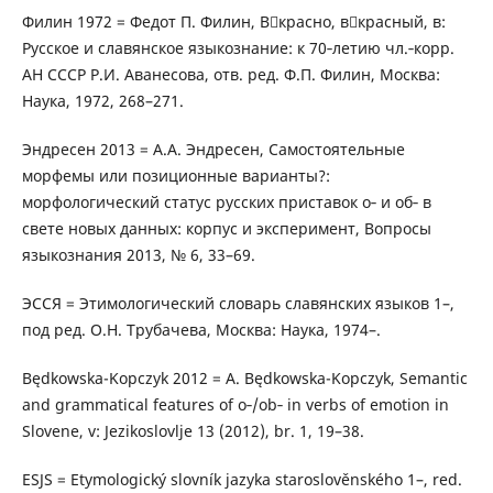
Филин 1972 = Федот П. Филин, Вкрасно, вкрасный, в:
Русское и славянское языкознание: к 70‑летию чл.‑корр.
АН СССР Р.И. Аванесова, отв. ред. Ф.П. Филин, Москва:
Наука, 1972, 268–271.
Эндресен 2013 = А.А. Эндресен, Самостоятельные
морфемы или позиционные варианты?:
морфологический статус русских приставок о‑ и об‑ в
свете новых данных: корпус и эксперимент, Вопросы
языкознания 2013, № 6, 33–69.
ЭССЯ = Этимологический словарь славянских языков 1–,
под ред. О.Н. Трубачева, Москва: Наука, 1974–.
Będkowska-Kopczyk 2012 = A. Będkowska-Kopczyk, Semantic
and grammatical features of o‑/ob‑ in verbs of emotion in
Slovene, v: Jezikoslovlje 13 (2012), br. 1, 19–38.
ESJS = Etymologický slovník jazyka staroslověnského 1–, red.