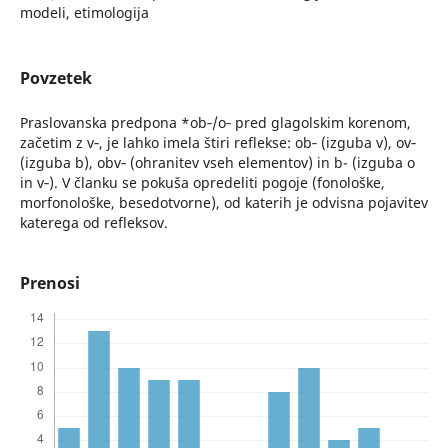
modeli, etimologija
Povzetek
Praslovanska predpona *ob‑/o‑ pred glagolskim korenom,
začetim z v‑, je lahko imela štiri reflekse: ob‑ (izguba v), ov‑
(izguba b), obv‑ (ohranitev vseh elementov) in b- (izguba o
in v‑). V članku se pokuša opredeliti pogoje (fonološke,
morfonološke, besedotvorne), od katerih je odvisna pojavitev
katerega od refleksov.
Prenosi