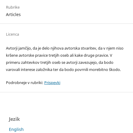
Rubrike
Articles
Licenca
Avtorji jamčijo, da je delo njihova avtorska stvaritev, da v njem niso
kršene avtorske pravice tretjih oseb ali kake druge pravice. V
primeru zahtevkov tretjih oseb se avtorji zavezujejo, da bodo
varovali interese založnika ter da bodo povrnili morebitno škodo.
Podrobneje v rubriki:
Prispevki
Jezik
English