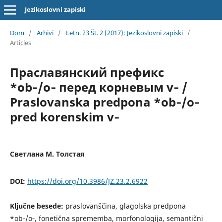
Jezikoslovni zapiski
Dom
/
Arhivi
/
Letn. 23 Št. 2 (2017): Jezikoslovni zapiski
/
Articles
Праславянский префикс
*ob‑/o‑ перед корневым v‑ /
Praslovanska predpona *ob‑/o‑
pred korenskim v‑
Светлана М. Толстая
DOI:
https://doi.org/10.3986/JZ.23.2.6922
Ključne besede:
praslovanščina, glagolska predpona
*ob‑/o‑, fonetična sprememba, morfonologija, semantični