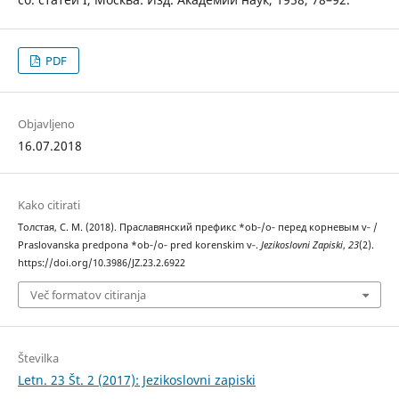
PDF
Objavljeno
16.07.2018
Kako citirati
Толстая, С. М. (2018). Праславянский префикс *ob‑/o‑ перед корневым v‑ /
Praslovanska predpona *ob‑/o‑ pred korenskim v‑.
Jezikoslovni Zapiski
,
23
(2).
https://doi.org/10.3986/JZ.23.2.6922
Več formatov citiranja
Številka
Letn. 23 Št. 2 (2017): Jezikoslovni zapiski