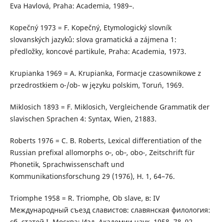
Eva Havlová, Praha: Academia, 1989–.
Kopečný 1973 = F. Kopečný, Etymologický slovník
slovanských jazyků: slova gramatická a zájmena 1:
předložky, koncové partikule, Praha: Academia, 1973.
Krupianka 1969 = A. Krupianka, Formacje czasownikowe z
przedrostkiem o-/ob- w języku polskim, Toruń, 1969.
Miklosich 1893 = F. Miklosich, Vergleichende Grammatik der
slavischen Sprachen 4: Syntax, Wien, 21883.
Roberts 1976 = C. B. Roberts, Lexical differentiation of the
Russian prefixal allomorphs o‑, ob‑, obo-, Zeitschrift für
Phonetik, Sprachwissenschaft und
Kommunikationsforschung 29 (1976), H. 1, 64–76.
Triomphe 1958 = R. Triomphe, Ob slave, в: IV
Международный съезд славистов: славянская филология:
сб. статей I, Москва: Изд. Академии наук, 1958, 78–92.