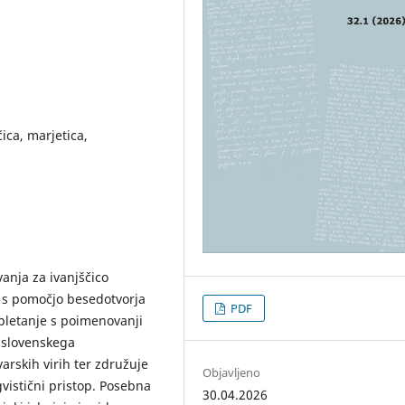
ica, marjetica,
anja za ivanjščico
 s pomočjo besedotvorja
PDF
epletanje s poimenovanji
u slovenskega
arskih virih ter združuje
Objavljeno
gvistični pristop. Posebna
30.04.2026