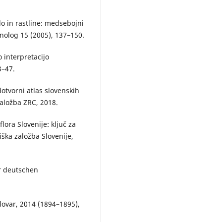
lo in rastline: medsebojni
olog 15 (2005), 137–150.
o interpretacijo
3–47.
tvorni atlas slovenskih
Založba ZRC, 2018.
lora Slovenije: ključ za
ška založba Slovenije,
r deutschen
lovar, 2014 (1894–1895),