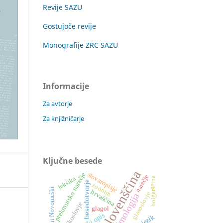
Revije SAZU
Gostujoče revije
Monografije ZRC SAZU
Informacije
Za avtorje
Za knjižničarje
Ključne besede
slovenščina
slovaropisje
prekmursko narečje
narečje
bolgarščina
leksika
besedotvorje
zoonim
Hipolit Novomeški
hrvaščina
glasoslovje
etimologija
oblikoslovje
glagol