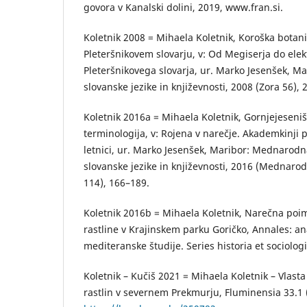
govora v Kanalski dolini, 2019, www.fran.si.
Koletnik 2008 = Mihaela Koletnik, Koroška botani
Pleteršnikovem slovarju, v: Od Megiserja do elek
Pleteršnikovega slovarja, ur. Marko Jesenšek, M
slovanske jezike in književnosti, 2008 (Zora 56), 
Koletnik 2016a = Mihaela Koletnik, Gornjejeseni
terminologija, v: Rojena v narečje. Akademkinji p
letnici, ur. Marko Jesenšek, Maribor: Mednarod
slovanske jezike in književnosti, 2016 (Mednarod
114), 166–189.
Koletnik 2016b = Mihaela Koletnik, Narečna poi
rastline v Krajinskem parku Goričko, Annales: ana
mediteranske študije. Series historia et sociolog
Koletnik – Kučiš 2021 = Mihaela Koletnik – Vlasta
rastlin v severnem Prekmurju, Fluminensia 33.1 