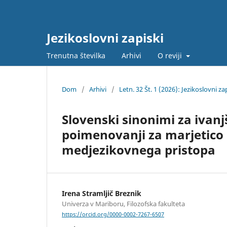
Jezikoslovni zapiski
Trenutna številka
Arhivi
O reviji
Dom
/
Arhivi
/
Letn. 32 Št. 1 (2026): Jezikoslovni za
Slovenski sinonimi za ivan
poimenovanji za marjetico (B
medjezikovnega pristopa
Irena Stramljič Breznik
Univerza v Mariboru, Filozofska fakulteta
https://orcid.org/0000-0002-7267-6507