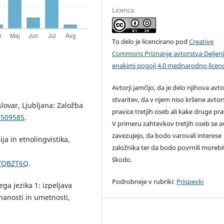
Licenca
To delo je licencirano pod
Creative
Commons Priznanje avtorstva-Deljen
enakimi pogoji 4.0 mednarodno licen
Avtorji jamčijo, da je delo njihova avt
stvaritev, da v njem niso kršene avto
lovar, Ljubljana: Založba
pravice tretjih oseb ali kake druge pra
0509585
.
V primeru zahtevkov tretjih oseb se av
zavezujejo, da bodo varovali interese
ja in etnolingvistika,
založnika ter da bodo povrnili moreb
škodo.
WYQBZT6Q
.
Podrobneje v rubriki:
Prispevki
ga jezika 1: izpeljava
nanosti in umetnosti,