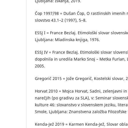
Ljubljana: Iskanja, 2019.
Čop 1997/98 = Dušan Čop, O rastlinskih imenih n
slovstvo 43.1–2 (1997), 5–8.
ESSJ I = France Bezlaj. Etimološki slovar slovenske
Ljubljana: Mladinska knjiga, 1976.
ESSJ IV = France Bezlaj. Etimološki slovar slovens
dopolnila in uredila Marko Snoj – Metka Furlan, 
2005.
Gregorič 2015 = Jože Gregorič, Kostelski slovar, 
Horvat 2010 = Mojca Horvat, Sadni, zelenjavni in c
narečjih (po gradivu za SLA), v: Seminar slovensk
kulture 46: slovanstvo v slovenskem jeziku, literat
Smole, Ljubljana: Znanstvena založba Filozofske 
Kenda-Jež 2019 = Karmen Kenda-Jež, Slovar oblač