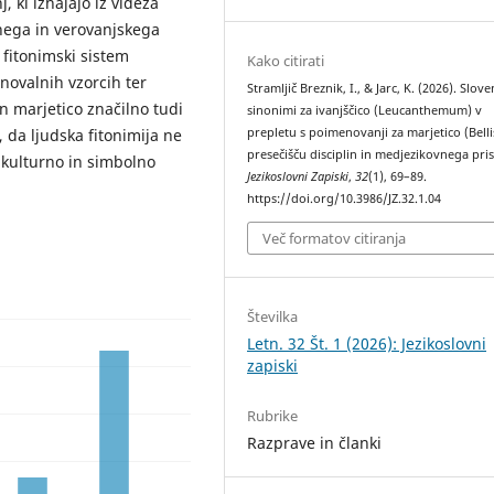
 ki izhajajo iz videza
urnega in verovanjskega
 fitonimski sistem
Kako citirati
novalnih vzorcih ter
Stramljič Breznik, I., & Jarc, K. (2026). Slove
n marjetico značilno tudi
sinonimi za ivanjščico (Leucanthemum) v
prepletu s poimenovanji za marjetico (Belli
 da ljudska fitonimija ne
presečišču disciplin in medjezikovnega pri
 kulturno in simbolno
Jezikoslovni Zapiski
,
32
(1), 69–89.
https://doi.org/10.3986/JZ.32.1.04
Več formatov citiranja
Številka
Letn. 32 Št. 1 (2026): Jezikoslovni
zapiski
Rubrike
Razprave in članki