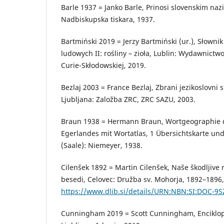
Barle 1937 = Janko Barle, Prinosi slovenskim nazi
Nadbiskupska tiskara, 1937.
Bartmiński 2019 = Jerzy Bartmiński (ur.), Słowni
ludowych II: rośliny – zioła, Lublin: Wydawnictw
Curie-Skłodowskiej, 2019.
Bezlaj 2003 = France Bezlaj, Zbrani jezikoslovni s
Ljubljana: Založba ZRC, ZRC SAZU, 2003.
Braun 1938 = Hermann Braun, Wortgeographie d
Egerlandes mit Wortatlas, 1 Übersichtskarte und
(Saale): Niemeyer, 1938.
Cilenšek 1892 = Martin Cilenšek, Naše škodljive r
besedi, Celovec: Družba sv. Mohorja, 1892–1896,
https://www.dlib.si/details/URN:NBN:SI:DOC-
Cunningham 2019 = Scott Cunningham, Enciklope