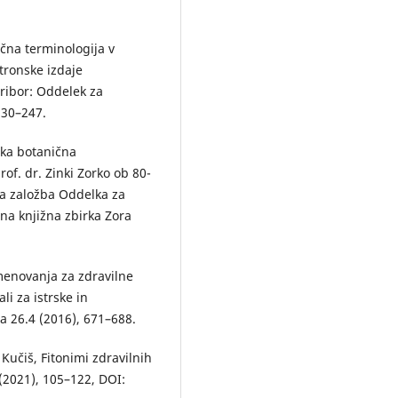
čna terminologija v
tronske izdaje
aribor: Oddelek za
230–247.
ška botanična
rof. dr. Zinki Zorko ob 80-
na založba Oddelka za
na knjižna zbirka Zora
menovanja za zdravilne
li za istrske in
ia 26.4 (2016), 671–688.
 Kučiš, Fitonimi zdravilnih
(2021), 105–122, DOI: