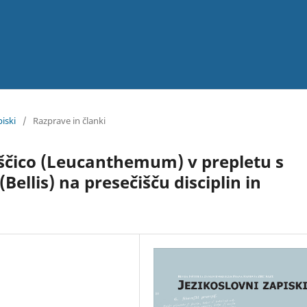
piski
/
Razprave in članki
jščico (Leucanthemum) v prepletu s
ellis) na presečišču disciplin in