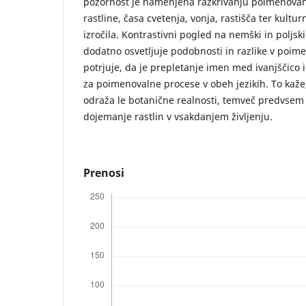
pozornost je namenjena razkrivanju poimenovanj,
rastline, časa cvetenja, vonja, rastišča ter kult
izročila. Kontrastivni pogled na nemški in poljski
dodatno osvetljuje podobnosti in razlike v poime
potrjuje, da je prepletanje imen med ivanjščico i
za poimenovalne procese v obeh jezikih. To kaže,
odraža le botanične realnosti, temveč predvsem
dojemanje rastlin v vsakdanjem življenju.
Prenosi