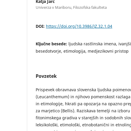
Katja Jarc
Univerza v Mariboru, Filozofska fakulteta
DOI:
https://doi.org/10.3986/JZ.32.1.04
Ključne besede:
ljudska rastlinska imena, ivanjšč
besedotvorje, etimologija, medjezikovni pristop
Povzetek
Prispevek obravnava slovenska ljudska poimenov
(Leucanthemum) in njihovo pomenskost razlaga
in etimologije, hkrati pa opozarja na opazno pr
za marjetico (Bellis). Raziskava temelji na izbor
fitonimskega gradiva v starejših in sodobnih slov
leksikološki, etimološki, etnobotanični in etnolin