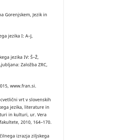
a Gorenjskem, Jezik in
ga jezika I: A–J,
kega jezika IV: Š–Ž,
Ljubljana: Založba ZRC,
2015, www.fran.si.
vetlični vrt v slovenskih
ega jezika, literature in
uri in kulturi, ur. Vera
fakultete, 2010, 164–170.
ilnega izrazja ziljskega