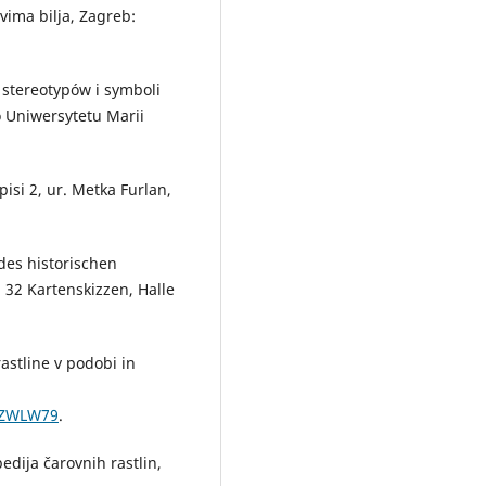
vima bilja, Zagreb:
k stereotypów i symboli
o Uniwersytetu Marii
pisi 2, ur. Metka Furlan,
es historischen
 32 Kartenskizzen, Halle
astline v podobi in
9SZWLW79
.
dija čarovnih rastlin,