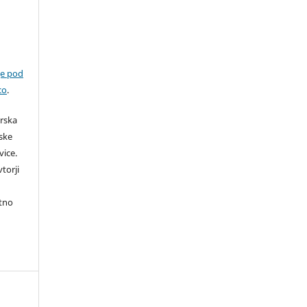
je pod
co
.
orska
rske
vice.
torji
itno