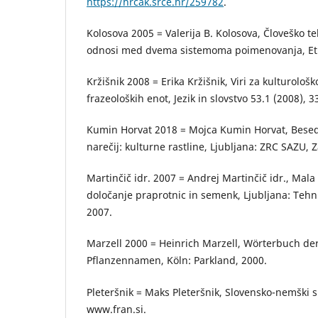
https://hrcak.srce.hr/259782
.
Kolosova 2005 = Valerija B. Kolosova, Človeško te
odnosi med dvema sistemoma poimenovanja, Etn
Kržišnik 2008 = Erika Kržišnik, Viri za kulturološk
frazeoloških enot, Jezik in slovstvo 53.1 (2008), 3
Kumin Horvat 2018 = Mojca Kumin Horvat, Besedo
narečij: kulturne rastline, Ljubljana: ZRC SAZU, 
Martinčič idr. 2007 = Andrej Martinčič idr., Mala f
določanje praprotnic in semenk, Ljubljana: Tehni
2007.
Marzell 2000 = Heinrich Marzell, Wörterbuch de
Pflanzennamen, Köln: Parkland, 2000.
Pleteršnik = Maks Pleteršnik, Slovensko-nemški s
www.fran.si.