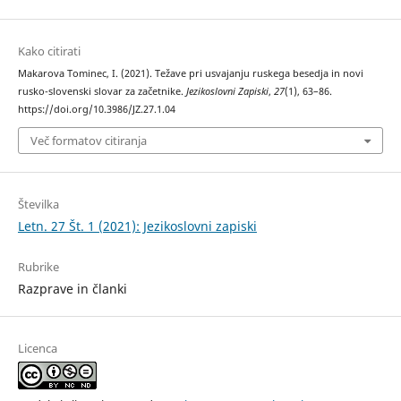
Kako citirati
Makarova Tominec, I. (2021). Težave pri usvajanju ruskega besedja in novi
rusko-slovenski slovar za začetnike.
Jezikoslovni Zapiski
,
27
(1), 63–86.
https://doi.org/10.3986/JZ.27.1.04
Več formatov citiranja
Številka
Letn. 27 Št. 1 (2021): Jezikoslovni zapiski
Rubrike
Razprave in članki
Licenca