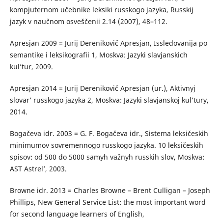
kompjuternom učebnike leksiki russkogo jazyka, Russkij
jazyk v naučnom osveščenii 2.14 (2007), 48–112.
Apresjan 2009 = Jurij Derenikovič Apresjan, Issledovanija po
semantike i leksikografii 1, Moskva: Jazyki slavjanskich
kul’tur, 2009.
Apresjan 2014 = Jurij Derenikovič Apresjan (ur.), Aktivnyj
slovar’ russkogo jazyka 2, Moskva: Jazyki slavjanskoj kul’tury,
2014.
Bogačeva idr. 2003 = G. F. Bogačeva idr., Sistema leksičeskih
minimumov sovremennogo russkogo jazyka. 10 leksičeskih
spisov: od 500 do 5000 samyh važnyh russkih slov, Moskva:
AST Astrel’, 2003.
Browne idr. 2013 = Charles Browne – Brent Culligan – Joseph
Phillips, New General Service List: the most important word
for second language learners of English,