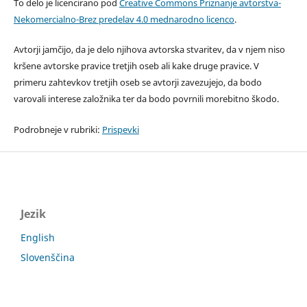
To delo je licencirano pod
Creative Commons Priznanje avtorstva-
Nekomercialno-Brez predelav 4.0 mednarodno licenco
.
Avtorji jamčijo, da je delo njihova avtorska stvaritev, da v njem niso
kršene avtorske pravice tretjih oseb ali kake druge pravice. V
primeru zahtevkov tretjih oseb se avtorji zavezujejo, da bodo
varovali interese založnika ter da bodo povrnili morebitno škodo.
Podrobneje v rubriki:
Prispevki
Jezik
English
Slovenščina