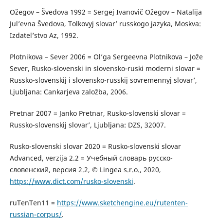
Ožegov – Švedova 1992 = Sergej Ivanovič Ožegov – Natalija
Jul’evna Švedova, Tolkovyj slovar’ russkogo jazyka, Moskva:
Izdatel’stvo Az, 1992.
Plotnikova – Sever 2006 = Ol’ga Sergeevna Plotnikova – Jože
Sever, Rusko-slovenski in slovensko­‑ruski moderni slovar =
Russko-slovenskij i slovensko-russkij sovremennyj slovar’,
Ljubljana: Cankarjeva založba, 2006.
Pretnar 2007 = Janko Pretnar, Rusko-slovenski slovar =
Russko-slovenskij slovar’, Ljubljana: DZS, 32007.
Rusko-slovenski slovar 2020 = Rusko-slovenski slovar
Advanced, verzija 2.2 = Учебный словарь русско-
словенский, версия 2.2, © Lingea s.r.o., 2020,
https://www.dict.com/rusko-slovenski
.
ruTenTen11 =
https://www.sketchengine.eu/rutenten-
russian-corpus/
.