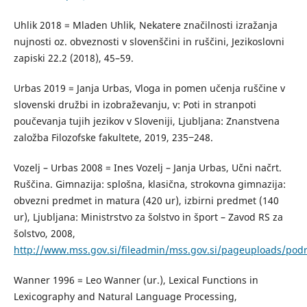
Uhlik 2018 = Mladen Uhlik, Nekatere značilnosti izražanja
nujnosti oz. obveznosti v slovenščini in ruščini, Jezikoslovni
zapiski 22.2 (2018), 45–59.
Urbas 2019 = Janja Urbas, Vloga in pomen učenja ruščine v
slovenski družbi in izobraževanju, v: Poti in stranpoti
poučevanja tujih jezikov v Sloveniji, Ljubljana: Znanstvena
založba Filozofske fakultete, 2019, 235‒248.
Vozelj – Urbas 2008 = Ines Vozelj – Janja Urbas, Učni načrt.
Ruščina. Gimnazija: splošna, klasična, strokovna gimnazija:
obvezni predmet in matura (420 ur), izbirni predmet (140
ur), Ljubljana: Ministrstvo za šolstvo in šport – Zavod RS za
šolstvo, 2008,
http://www.mss.gov.si/fileadmin/mss.gov.si/pageuploads/po
Wanner 1996 = Leo Wanner (ur.), Lexical Functions in
Lexicography and Natural Language Processing,