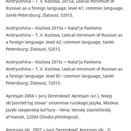
Andryushina – T. V. Kozlova, 2015a, Lexical minimum of
Russian as a foreign language: level A1: common language,
Sankt-Petersburg: Zlatoust, 52015.
Andryushina – Kozlova 2015a = Natal’ja Pavlovna
Andryushina – T. V. Kozlova, Lexical minimum of Russian as
a foreign language: level A2: common language, Sankt-
Petersburg: Zlatoust, 52015.
Andryushina – Kozlova 2015c = Natal’ja Pavlovna
Andryushina – T. V. Kozlova, Lexical minimum of Russian as
a foreign language: level B1: common language, Sankt-
Petersburg: Zlatoust, 72015.
Apresjan 2004 = Jurij Derenikovič Apresjan (ur.), Novyj
ob’jasnitel’nyj slovar’ sinonimov russkogo jazyka, Moskva:
Jazyki slavjanskoj kul’tury – Vena: Venskij slavističeskij
al’manah, 22004 (Studia philologica).
Apresjan idr. 2007 = Jurij Derenikovič Apresjan idr., O