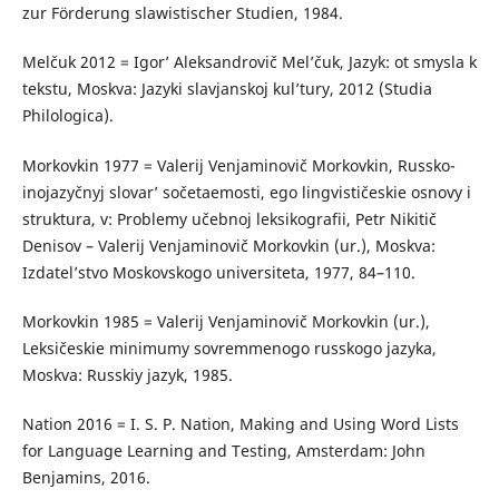
zur Förderung slawistischer Studien, 1984.
Melčuk 2012 = Igor’ Aleksandrovič Mel’čuk, Jazyk: ot smysla k
tekstu, Moskva: Jazyki slavjanskoj kul’tury, 2012 (Studia
Philologica).
Morkovkin 1977 = Valerij Venjaminovič Morkovkin, Russko-
inojazyčnyj slovar’ sočetaemosti, ego lingvističeskie osnovy i
struktura, v: Problemy učebnoj leksikografii, Petr Nikitič
Denisov – Valerij Venjaminovič Morkovkin (ur.), Moskva:
Izdatel’stvo Moskovskogo universiteta, 1977, 84–110.
Morkovkin 1985 = Valerij Venjaminovič Morkovkin (ur.),
Leksičeskie minimumy sovremmenogo russkogo jazyka,
Moskva: Russkiy jazyk, 1985.
Nation 2016 = I. S. P. Nation, Making and Using Word Lists
for Language Learning and Testing, Amsterdam: John
Benjamins, 2016.