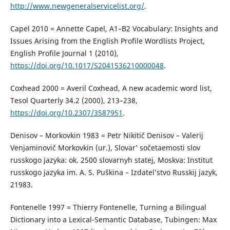
http://www.newgeneralservicelist.org/
.
Capel 2010 = Annette Capel, A1–B2 Vocabulary: Insights and
Issues Arising from the English Profile Wordlists Project,
English Profile Journal 1 (2010),
https://doi.org/10.1017/S2041536210000048
.
Coxhead 2000 = Averil Coxhead, A new academic word list,
Tesol Quarterly 34.2 (2000), 213–238,
https://doi.org/10.2307/3587951
.
Denisov – Morkovkin 1983 = Petr Nikitič Denisov – Valerij
Venjaminovič Morkovkin (ur.), Slovar’ sočetaemosti slov
russkogo jazyka: ok. 2500 slovarnyh statej, Moskva: Institut
russkogo jazyka im. A. S. Puškina – Izdatel’stvo Russkij jazyk,
21983.
Fontenelle 1997 = Thierry Fontenelle, Turning a Bilingual
Dictionary into a Lexical-Semantic Database, Tubingen: Max