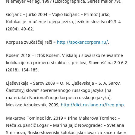
Niemeyer Verlag, 1997 (Lexicographica. Series maior 79).
Gorjanc – Jurko 2004 = Vojko Gorjanc – Primož Jurko,
Kolokacije in učenje tujega jezika, Jezik in slovstvo 49.3–4
(2004), 49–62.
Korpusa zvučaščej reči =
http://spokencorpora.ru/
.
Kosem 2018 = Iztok Kosem, V iskanju slovarsko relevantne
kolokacije na primeru struktur s prislovi, Slovenščina 2.0 6.2
(2018), 154–185.
Ljaševskaja – Šarov 2009 = O. N. Ljaševskaja – S. A. Šarov,
Častotnyj slovar’ sovremennogo russ­kogo jazyka (na
materialah Nacional’nogo korpusa russkogo jazyka),
Moskva: Azbukovnik, 2009,
http://dict.ruslang.ru/freq.php
.
Makarova Tominec idr. 2019 = Irina Makarova Tominec –
Neža Zupančič Logar – Marina Jajić Novogradec – Svetlana
Smirnova, Rusko-slovenski kolokacijski slovar za začetnike =