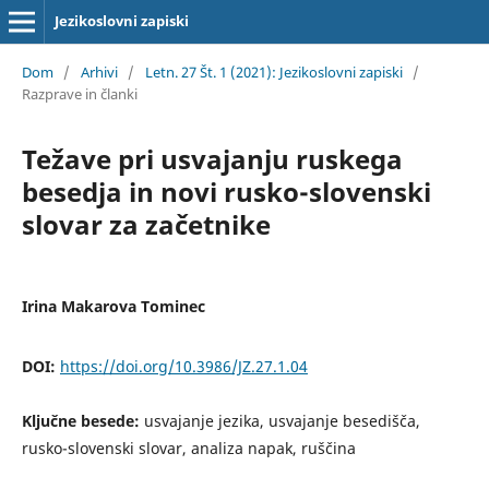
Jezikoslovni zapiski
Dom
/
Arhivi
/
Letn. 27 Št. 1 (2021): Jezikoslovni zapiski
/
Razprave in članki
Težave pri usvajanju ruskega
besedja in novi rusko-slovenski
slovar za začetnike
Irina Makarova Tominec
DOI:
https://doi.org/10.3986/JZ.27.1.04
Ključne besede:
usvajanje jezika, usvajanje besedišča,
rusko-slovenski slovar, analiza napak, ruščina