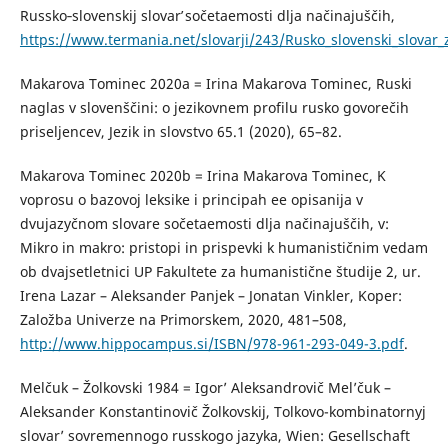
Russko­‑slovenskij slovarʹ sočetaemosti dlja načinajuščih,
https://www.termania.net/slovarji/243/Rusko_slovenski_slovar_
Makarova Tominec 2020a = Irina Makarova Tominec, Ruski
naglas v slovenščini: o jezikovnem profilu rusko govorečih
priseljencev, Jezik in slovstvo 65.1 (2020), 65–82.
Makarova Tominec 2020b = Irina Makarova Tominec, K
voprosu o bazovoj leksike i principah ee opisanija v
dvujazyčnom slovare sočetaemosti dlja načinajuščih, v:
Mikro in makro: pristopi in prispevki k humanističnim vedam
ob dvajsetletnici UP Fakultete za humanistične študije 2, ur.
Irena Lazar – Aleksander Panjek – Jonatan Vinkler, Koper:
Založba Univerze na Primorskem, 2020, 481–508,
http://www.hippocampus.si/ISBN/978-961-293-049-3.pdf
.
Melčuk – Žolkovski 1984 = Igor’ Aleksandrovič Mel’čuk –
Aleksander Konstantinovič Žolkovskij, Tolkovo-kombinatornyj
slovar’ sovremennogo russkogo jazyka, Wien: Gesellschaft