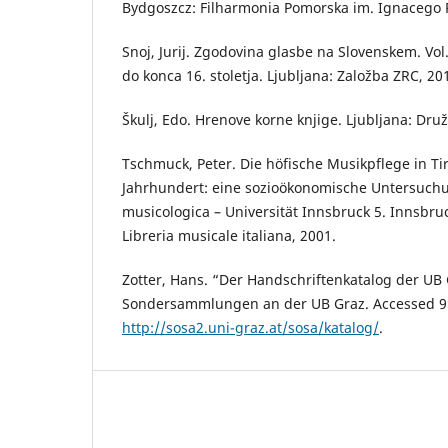
Bydgoszcz: Filharmonia Pomorska im. Ignacego 
Snoj, Jurij. Zgodovina glasbe na Slovenskem. Vo
do konca 16. stoletja. Ljubljana: Založba ZRC, 20
Škulj, Edo. Hrenove korne knjige. Ljubljana: Druž
Tschmuck, Peter. Die höfische Musikpflege in Tir
Jahrhundert: eine sozioökonomische Untersuchu
musicologica – Universität Innsbruck 5. Innsbruc
Libreria musicale italiana, 2001.
Zotter, Hans. “Der Handschriftenkatalog der UB 
Sondersammlungen an der UB Graz. Accessed 9 
http://sosa2.uni-graz.at/sosa/katalog/
.