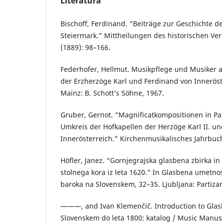
Literatura
Bischoff, Ferdinand. “Beiträge zur Geschichte d
Steiermark.” Mittheilungen des historischen Ver
(1889): 98–166.
Federhofer, Hellmut. Musikpflege und Musiker
der Erzherzöge Karl und Ferdinand von Inneröst
Mainz: B. Schott’s Söhne, 1967.
Gruber, Gernot. “Magnificatkompositionen in P
Umkreis der Hofkapellen der Herzöge Karl II. u
Innerösterreich.” Kirchenmusikalisches Jahrbuch
Höfler, Janez. “Gornjegrajska glasbena zbirka in 
stolnega kora iz leta 1620.” In Glasbena umetno
baroka na Slovenskem, 32–35. Ljubljana: Partizan
———, and Ivan Klemenčič. Introduction to Glasbe
Slovenskem do leta 1800: katalog / Music Manus