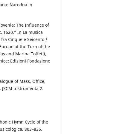
jana: Narodna in
lovenia: The Influence of
c. 1620.” In La musica
e fra Cinque e Seicento /
 Europe at the Turn of the
as and Marina Toffetti,
nice: Edizioni Fondazione
logue of Mass, Office,
. JSCM Instrumenta 2.
phonic Hymn Cycle of the
usicologica, 803–836.