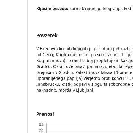
Ključne besede:
korne k njige, paleografija, kodi
Povzetek
V Hrenovih kornih knjigah je prisotnih pet različn
bil Georg Kuglmann, ostali pa so neznani. Tri p
Kuglmannova) se med seboj prepletajo in kažejo
Gradcu. Ostali dve pisavi pa nakazujeta, da repert
prepisan v Gradcu. Palestrinova Missa L’homme 
uporabljenega papirja) verjetno proti koncu 16. 
Innsbrucku, kratki odpevi v slogu falsobordone p
naknadno, morda v Ljubljani.
Prenosi