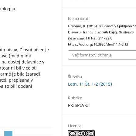
kologija
Kako citirati
Grabnar, K. (2015). Iz Gradca v Ljubljano? 
k izvoru Hrenovih kornih knjig.
De Musica
Disserenda
,
11
(1-2), 211–227.
https://doi.org/10.3986/dmd11.1-2.13
ih pisav. Glavni pisec je
Več formatov citiranja
isave (med njimi
 na obstoj delavnice v
oar ni bil v celoti
armé je bila (zaradi
Številka
stol. prepisana v
Letn. 11 Št. 1-2 (2015)
a so bili dodani
Rubrike
PRISPEVKI
Licenca