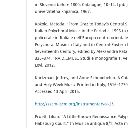
in Slovenia before 1800: Catalogue, 10–14. Ljubl
univerzitetna knjižnica, 1967.
Kokole, Metoda. “From Graz to Today’s Central S
Italian Polychoral Music in the Period c. 1595 to 
policorale in Italia e nell’Europa centro-oriental
Polychoral Music in Italy and in Central-Eastern
Seventeenth Century, edited by Aleksandra Patal
335–374. TRA.D.I.MUS., Studi e monografie 1. Ve
Levi, 2012.
Kurtzman, Jeffrey, and Anne Schnoebelen. A Cata
and Holy Week Music Printed in Italy, 1516–1770
Accessed 13 April 2015.
http://sscm-jscm.org/instrumenta/vol-2/
.
Pruett, Lilian. “A Little-Known Renaissance Poly
Habsburg Court.” In Musica antiqua 8/1: Acta m