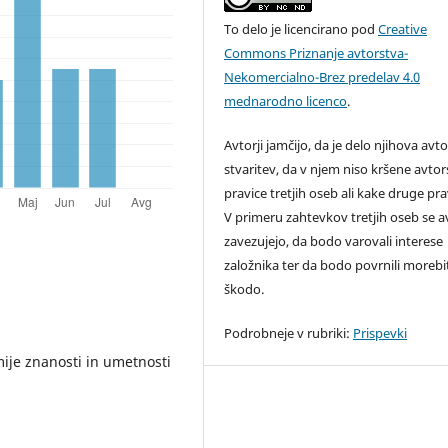
To delo je licencirano pod
Creative
Commons Priznanje avtorstva-
Nekomercialno-Brez predelav 4.0
mednarodno licenco
.
Avtorji jamčijo, da je delo njihova avt
stvaritev, da v njem niso kršene avto
pravice tretjih oseb ali kake druge pra
V primeru zahtevkov tretjih oseb se av
zavezujejo, da bodo varovali interese
založnika ter da bodo povrnili moreb
škodo.
Podrobneje v rubriki:
Prispevki
ije znanosti in umetnosti