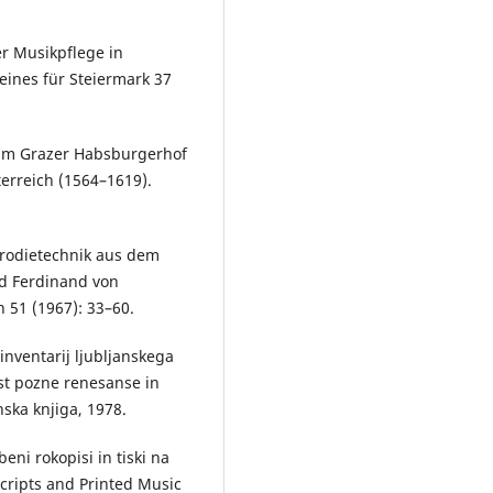
er Musikpflege in
eines für Steiermark 37
 am Grazer Habsburgerhof
erreich (1564–1619).
arodietechnik aus dem
nd Ferdinand von
 51 (1967): 33–60.
inventarij ljubljanskega
st pozne renesanse in
ska knjiga, 1978.
ni rokopisi in tiski na
cripts and Printed Music