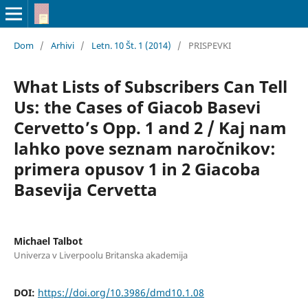
Dom
/
Arhivi
/
Letn. 10 Št. 1 (2014)
/
PRISPEVKI
What Lists of Subscribers Can Tell
Us: the Cases of Giacob Basevi
Cervetto’s Opp. 1 and 2 / Kaj nam
lahko pove seznam naročnikov:
primera opusov 1 in 2 Giacoba
Basevija Cervetta
Michael Talbot
Univerza v Liverpoolu Britanska akademija
DOI:
https://doi.org/10.3986/dmd10.1.08