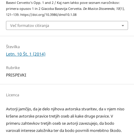
Basevi Cervetto’s Opp. 1 and 2 / Kaj nam lahko pove seznam naročnikov:
primera opusov 1 in 2 Giacoba Basevija Cervetta.
De Musica Disserenda
,
10
(1),
121–139. https://doi.org/10.3986/dmd10.1.08
Več formatov citiranja
Številka
Letn. 10 Št. 1 (2014)
Rubrike
PRISPEVKI
Licenca
Avtorji jamčijo, da je delo njihova avtorska stvaritev, da v njem niso
kršene avtorske pravice tretjih oseb ali kake druge pravice. V
primeru zahtevkov tretjih oseb se avtorji zavezujejo, da bodo
varovali interese založnika ter da bodo povrnili morebitno škodo.