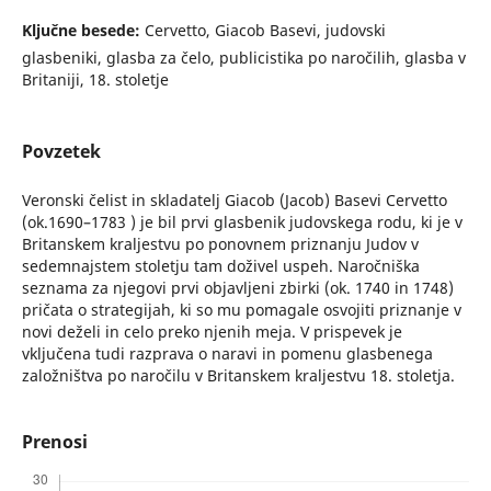
Ključne besede:
Cervetto, Giacob Basevi, judovski
glasbeniki, glasba za čelo, publicistika po naročilih, glasba v
Britaniji, 18. stoletje
Povzetek
Veronski čelist in skladatelj Giacob (Jacob) Basevi Cervetto
(ok.1690–1783 ) je bil prvi glasbenik judovskega rodu, ki je v
Britanskem kraljestvu po ponovnem priznanju Judov v
sedemnajstem stoletju tam doživel uspeh. Naročniška
seznama za njegovi prvi objavljeni zbirki (ok. 1740 in 1748)
pričata o strategijah, ki so mu pomagale osvojiti priznanje v
novi deželi in celo preko njenih meja. V prispevek je
vključena tudi razprava o naravi in pomenu glasbenega
založništva po naročilu v Britanskem kraljestvu 18. stoletja.
Prenosi