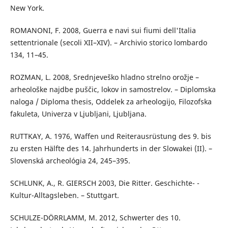
New York.
ROMANONI, F. 2008, Guerra e navi sui fiumi dell'Italia
settentrionale (secoli XII–XIV). – Archivio storico lombardo
134, 11–45.
ROZMAN, L. 2008, Srednjeveško hladno strelno orožje –
arheološke najdbe puščic, lokov in samostrelov. – Diplomska
naloga / Diploma thesis, Oddelek za arheologijo, Filozofska
fakuleta, Univerza v Ljubljani, Ljubljana.
RUTTKAY, A. 1976, Waffen und Reiterausrüstung des 9. bis
zu ersten Hälfte des 14. Jahrhunderts in der Slowakei (II). –
Slovenská archeológia 24, 245–395.
SCHLUNK, A., R. GIERSCH 2003, Die Ritter. Geschichte- -
Kultur-Alltagsleben. – Stuttgart.
SCHULZE-DÖRRLAMM, M. 2012, Schwerter des 10.