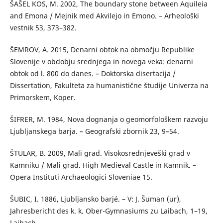
ŠAŠEL KOS, M. 2002, The boundary stone between Aquileia
and Emona / Mejnik med Akvilejo in Emono. – Arheološki
vestnik 53, 373–382.
ŠEMROV, A. 2015, Denarni obtok na območju Republike
Slovenije v obdobju srednjega in novega veka: denarni
obtok od l. 800 do danes. – Doktorska disertacija /
Dissertation, Fakulteta za humanistične študije Univerza na
Primorskem, Koper.
ŠIFRER, M. 1984, Nova dognanja o geomorfološkem razvoju
Ljubljanskega barja. – Geografski zbornik 23, 9–54.
ŠTULAR, B. 2009, Mali grad. Visokosrednjeveški grad v
Kamniku / Mali grad. High Medieval Castle in Kamnik. –
Opera Instituti Archaeologici Sloveniae 15.
ŠUBIC, I. 1886, Ljubljansko barjé. – V: J. Šuman (ur),
Jahresbericht des k. k. Ober-Gymnasiums zu Laibach, 1–19,
Laibach.