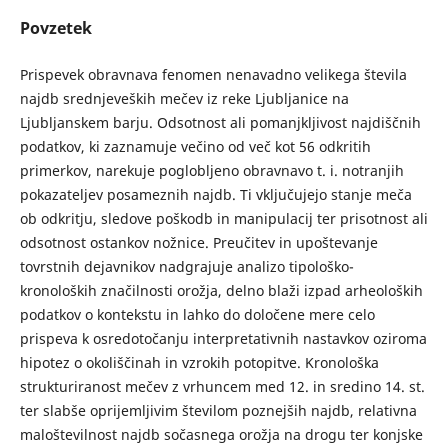
Povzetek
Prispevek obravnava fenomen nenavadno velikega števila
najdb srednjeveških mečev iz reke Ljubljanice na
Ljubljanskem barju. Odsotnost ali pomanjkljivost najdiščnih
podatkov, ki zaznamuje večino od več kot 56 odkritih
primerkov, narekuje poglobljeno obravnavo t. i. notranjih
pokazateljev posameznih najdb. Ti vključujejo stanje meča
ob odkritju, sledove poškodb in manipulacij ter prisotnost ali
odsotnost ostankov nožnice. Preučitev in upoštevanje
tovrstnih dejavnikov nadgrajuje analizo tipološko-
kronoloških značilnosti orožja, delno blaži izpad arheoloških
podatkov o kontekstu in lahko do določene mere celo
prispeva k osredotočanju interpretativnih nastavkov oziroma
hipotez o okoliščinah in vzrokih potopitve. Kronološka
strukturiranost mečev z vrhuncem med 12. in sredino 14. st.
ter slabše oprijemljivim številom poznejših najdb, relativna
maloštevilnost najdb sočasnega orožja na drogu ter konjske