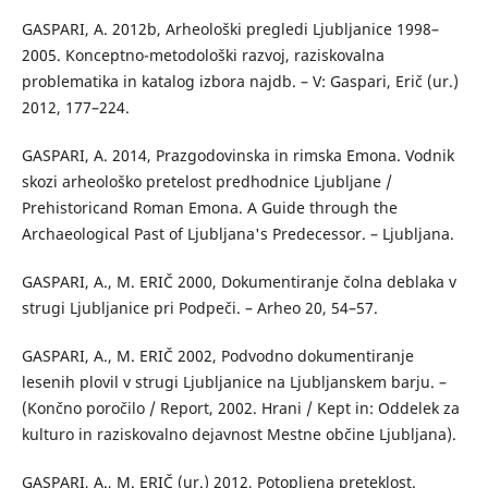
GASPARI, A. 2012b, Arheološki pregledi Ljubljanice 1998–
2005. Konceptno-metodološki razvoj, raziskovalna
problematika in katalog izbora najdb. – V: Gaspari, Erič (ur.)
2012, 177–224.
GASPARI, A. 2014, Prazgodovinska in rimska Emona. Vodnik
skozi arheološko pretelost predhodnice Ljubljane /
Prehistoricand Roman Emona. A Guide through the
Archaeological Past of Ljubljana's Predecessor. – Ljubljana.
GASPARI, A., M. ERIČ 2000, Dokumentiranje čolna deblaka v
strugi Ljubljanice pri Podpeči. – Arheo 20, 54–57.
GASPARI, A., M. ERIČ 2002, Podvodno dokumentiranje
lesenih plovil v strugi Ljubljanice na Ljubljanskem barju. –
(Končno poročilo / Report, 2002. Hrani / Kept in: Oddelek za
kulturo in raziskovalno dejavnost Mestne občine Ljubljana).
GASPARI, A., M. ERIČ (ur.) 2012, Potopljena preteklost.