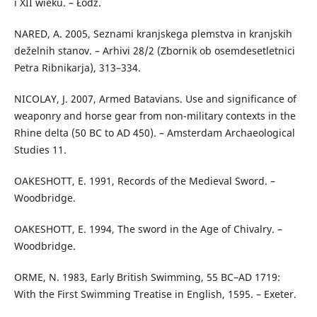
i XII wieku. – Łódź.
NARED, A. 2005, Seznami kranjskega plemstva in kranjskih
deželnih stanov. – Arhivi 28/2 (Zbornik ob osemdesetletnici
Petra Ribnikarja), 313–334.
NICOLAY, J. 2007, Armed Batavians. Use and significance of
weaponry and horse gear from non-military contexts in the
Rhine delta (50 BC to AD 450). – Amsterdam Archaeological
Studies 11.
OAKESHOTT, E. 1991, Records of the Medieval Sword. –
Woodbridge.
OAKESHOTT, E. 1994, The sword in the Age of Chivalry. –
Woodbridge.
ORME, N. 1983, Early British Swimming, 55 BC–AD 1719:
With the First Swimming Treatise in English, 1595. – Exeter.