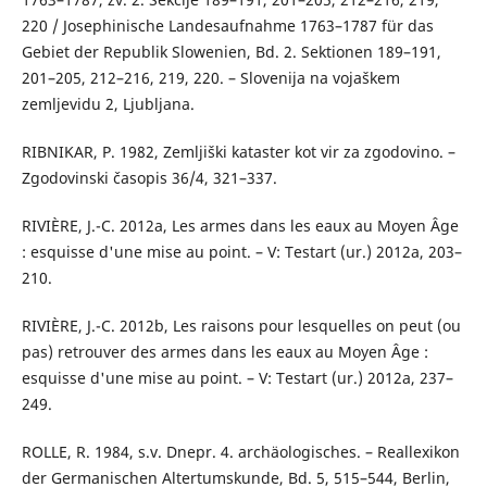
220 / Josephinische Landesaufnahme 1763–1787 für das
Gebiet der Republik Slowenien, Bd. 2. Sektionen 189–191,
201–205, 212–216, 219, 220. – Slovenija na vojaškem
zemljevidu 2, Ljubljana.
RIBNIKAR, P. 1982, Zemljiški kataster kot vir za zgodovino. –
Zgodovinski časopis 36/4, 321–337.
RIVIÈRE, J.-C. 2012a, Les armes dans les eaux au Moyen Âge
: esquisse d'une mise au point. – V: Testart (ur.) 2012a, 203–
210.
RIVIÈRE, J.-C. 2012b, Les raisons pour lesquelles on peut (ou
pas) retrouver des armes dans les eaux au Moyen Âge :
esquisse d'une mise au point. – V: Testart (ur.) 2012a, 237–
249.
ROLLE, R. 1984, s.v. Dnepr. 4. archäologisches. – Reallexikon
der Germanischen Altertumskunde, Bd. 5, 515–544, Berlin,