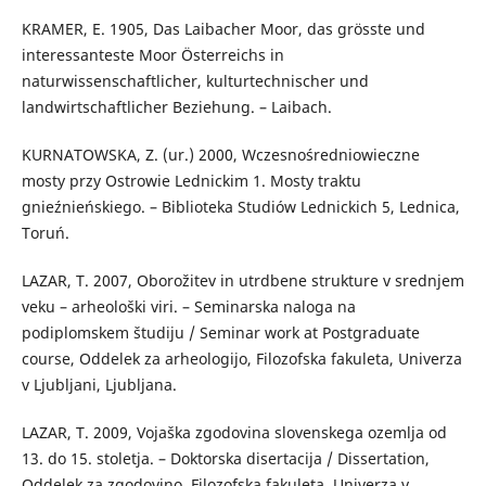
KRAMER, E. 1905, Das Laibacher Moor, das grösste und
interessanteste Moor Österreichs in
naturwissenschaftlicher, kulturtechnischer und
landwirtschaftlicher Beziehung. – Laibach.
KURNATOWSKA, Z. (ur.) 2000, Wczesnośredniowieczne
mosty przy Ostrowie Lednickim 1. Mosty traktu
gnieźnieńskiego. – Biblioteka Studiów Lednickich 5, Lednica,
Toruń.
LAZAR, T. 2007, Oborožitev in utrdbene strukture v srednjem
veku – arheološki viri. – Seminarska naloga na
podiplomskem študiju / Seminar work at Postgraduate
course, Oddelek za arheologijo, Filozofska fakuleta, Univerza
v Ljubljani, Ljubljana.
LAZAR, T. 2009, Vojaška zgodovina slovenskega ozemlja od
13. do 15. stoletja. – Doktorska disertacija / Dissertation,
Oddelek za zgodovino, Filozofska fakuleta, Univerza v