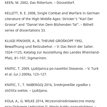
KEEN, M. 2002, Das Rittertum. – Düsseldorf.
KELLETT, R. E. 2008, Single Combat and Warfare in German
Literature of the High Middle Ages: Stricker's “Karl Der
Grosse” and “Daniel Von Dem Blühenden Tal”. – Bithell
series of dissertations 33.
KLUGE-PINSKER, A., B. THEUNE-GROßKOPF 1992,
Bewaffnung und Reitzubehor. – V: Das Reich der Salier.
1024–1125, Katalog zur Ausstellung des Landes Rheinland-
Pfalz, 81–107, Sigmarinen.
KNIFIC, T. 2009, Ljubljanica po naselitvi Slovanov. – V: Turk
et al. (ur.) 2009a, 123–127.
KNIFIC, T., T. NABERGOJ 2016, Srednjeveške zgodbe s
stičišča svetov. – Ljubljana.
KOLA, A., G. WILKE 2014, Wczesnośredniowieczne mosty
przy Ostrowie Lednickim II. Mosty traktu poznańskiego. –