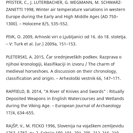
PFISTER, C., J. LUTERBACHER, G. WEGMANN, M. SCHWARZ-
ZANETTI 1998, Winter air temperature variations in western
Europe during the Early and High Middle Ages (AD 750–
1300). – Holocene 8/5, 535–552.
PIVK, O. 2009, Arhivski viri o Ljubljanici od 16. do 18. stoletja.
– V: Turk et al. (ur.) 2009a, 151–153.
PLETERSKI, A. 2015, Čar srednjeveških podkev. Razprava o
njihovi kronologiji, klasifikaciji in izvoru / The charm of
medieval horseshoes. A discussion on their chronology,
classification and origin. – Arheološki vestnik 66, 147–171.
RAFFIELD, B. 2014, “A River of Knives and Swords” : Ritually
Deposited Weapons in English Watercourses and Wetlands
during the Viking Age. – European Journal of Archaeology
17/4, 634–655.
RAJŠP, V., M. FICKO 1996, Slovenija na vojaškem zemljevidu
1763–1787, zv. 2. Sekcije 189–191, 201–205, 212–216, 219,