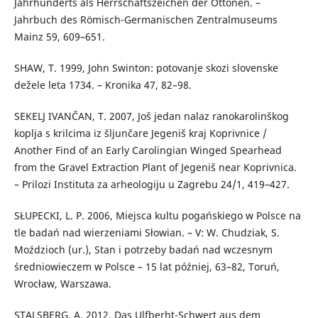
Jahrhunderts als Herrschaftszeichen der Ottonen. –
Jahrbuch des Römisch-Germanischen Zentralmuseums
Mainz 59, 609–651.
SHAW, T. 1999, John Swinton: potovanje skozi slovenske
dežele leta 1734. – Kronika 47, 82–98.
SEKELJ IVANČAN, T. 2007, Još jedan nalaz ranokarolinškog
koplja s krilcima iz šljunčare Jegeniš kraj Koprivnice /
Another Find of an Early Carolingian Winged Spearhead
from the Gravel Extraction Plant of Jegeniš near Koprivnica.
– Prilozi Instituta za arheologiju u Zagrebu 24/1, 419–427.
SŁUPECKI, L. P. 2006, Miejsca kultu pogańskiego w Polsce na
tle badań nad wierzeniami Słowian. – V: W. Chudziak, S.
Moździoch (ur.), Stan i potrzeby badań nad wczesnym
średniowieczem w Polsce – 15 lat później, 63–82, Toruń,
Wrocław, Warszawa.
STALSBERG, A. 2012, Das Ulfberht-Schwert aus dem