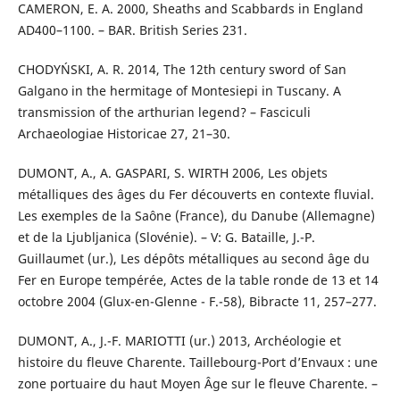
CAMERON, E. A. 2000, Sheaths and Scabbards in England
AD400–1100. – BAR. British Series 231.
CHODYŃSKI, A. R. 2014, The 12th century sword of San
Galgano in the hermitage of Montesiepi in Tuscany. A
transmission of the arthurian legend? – Fasciculi
Archaeologiae Historicae 27, 21–30.
DUMONT, A., A. GASPARI, S. WIRTH 2006, Les objets
métalliques des âges du Fer découverts en contexte fluvial.
Les exemples de la Saône (France), du Danube (Allemagne)
et de la Ljubljanica (Slovénie). – V: G. Bataille, J.-P.
Guillaumet (ur.), Les dépôts métalliques au second âge du
Fer en Europe tempérée, Actes de la table ronde de 13 et 14
octobre 2004 (Glux-en-Glenne - F.-58), Bibracte 11, 257–277.
DUMONT, A., J.-F. MARIOTTI (ur.) 2013, Archéologie et
histoire du fleuve Charente. Taillebourg-Port d’Envaux : une
zone portuaire du haut Moyen Âge sur le fleuve Charente. –