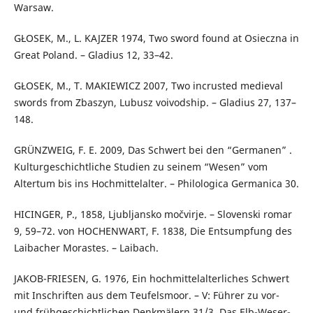
Warsaw.
GŁOSEK, M., L. KAJZER 1974, Two sword found at Osieczna in
Great Poland. – Gladius 12, 33–42.
GŁOSEK, M., T. MAKIEWICZ 2007, Two incrusted medieval
swords from Zbaszyn, Lubusz voivodship. – Gladius 27, 137–
148.
GRÜNZWEIG, F. E. 2009, Das Schwert bei den “Germanen” .
Kulturgeschichtliche Studien zu seinem “Wesen” vom
Altertum bis ins Hochmittelalter. – Philologica Germanica 30.
HICINGER, P., 1858, Ljubljansko močvirje. – Slovenski romar
9, 59–72. von HOCHENWART, F. 1838, Die Entsumpfung des
Laibacher Morastes. – Laibach.
JAKOB-FRIESEN, G. 1976, Ein hochmittelalterliches Schwert
mit Inschriften aus dem Teufelsmoor. – V: Führer zu vor-
und frühgeschichtlichen Denkmälern 31/3. Das Elb-Weser-