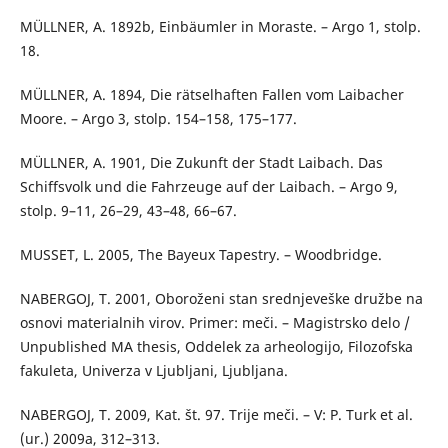
MÜLLNER, A. 1892b, Einbäumler in Moraste. – Argo 1, stolp.
18.
MÜLLNER, A. 1894, Die rätselhaften Fallen vom Laibacher
Moore. – Argo 3, stolp. 154–158, 175–177.
MÜLLNER, A. 1901, Die Zukunft der Stadt Laibach. Das
Schiffsvolk und die Fahrzeuge auf der Laibach. – Argo 9,
stolp. 9–11, 26–29, 43–48, 66–67.
MUSSET, L. 2005, The Bayeux Tapestry. – Woodbridge.
NABERGOJ, T. 2001, Oboroženi stan srednjeveške družbe na
osnovi materialnih virov. Primer: meči. – Magistrsko delo /
Unpublished MA thesis, Oddelek za arheologijo, Filozofska
fakuleta, Univerza v Ljubljani, Ljubljana.
NABERGOJ, T. 2009, Kat. št. 97. Trije meči. – V: P. Turk et al.
(ur.) 2009a, 312–313.