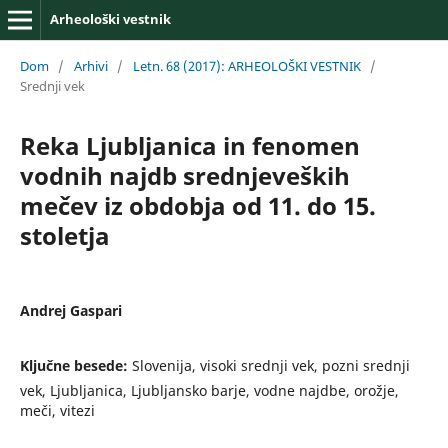
Arheološki vestnik
Dom
/
Arhivi
/
Letn. 68 (2017): ARHEOLOŠKI VESTNIK
/
Srednji vek
Reka Ljubljanica in fenomen
vodnih najdb srednjeveških
mečev iz obdobja od 11. do 15.
stoletja
Andrej Gaspari
Ključne besede:
Slovenija, visoki srednji vek, pozni srednji
vek, Ljubljanica, Ljubljansko barje, vodne najdbe, orožje,
meči, vitezi