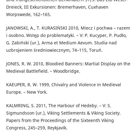
Dreieck, III Exkursionen: Bremerhaven, Cuxhaven
Worpswede, 162–165.
JANOWSKI, A., T. KURASIŃSKI 2010, Miecz i pochwa – razem
i osobno. Wstęp do problematyki. – V: P. Kucyper, P. Pudło,
G. Zabiński (ur.), Arma et Medium Aevum. Studia nad
uzbrojeniem średniowiecznym, 74–115, Toruń.
JONES, R. W. 2010, Bloodied Banners: Martial Display on the
Medieval Battlefield. – Woodbridge.
KAEUPER, R. W. 1999, Chivalry and Violence in Medieval
Europe. – New York.
KALMRING, S. 2011, The Harbour of Hedeby. – V: S.
Sigmundsson (ur.), Viking Settlements & Viking Society.
Papers from the Proceedings of the Sixteenth Viking
Congress, 245–259, Reykjavík.