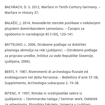
BACHRACH, D. S. 2012, Warfare in Tenth-Century Germany. –
Warfare in History 37.
BALAŽIC, J. 2014, Novoodkrite stenske poslikave v nekdanjem
ptujskem dominikanskem samostanu. – Časopis za
zgodovino in narodopisje 85 (=50), 120–141.
BATTELINO, L. 2006, Strokovne podlage za določitev
plovnega območja na reki Ljubljanici. – (Strokovne podlage
za pripravo uredbe, Inštitut za vode Republike Slovenije,
Ljubljana, 2006).
BERTI, F. 1987, Rivenimenti di archeologia fluviale ed
endolagunare nel delta Ferrarese. – Bollettino d'arte 37–38,
Supplemento, Archeologia subacquea 3, 19–38.
BITENC, P. 1997, Rimske in srednjeveške sekire iz
Ljubljanice. – (Seminarska naloga / Seminar work, Oddelek
za arheologijo, Filozofska fakuleta, Univerza v Ljubljani,