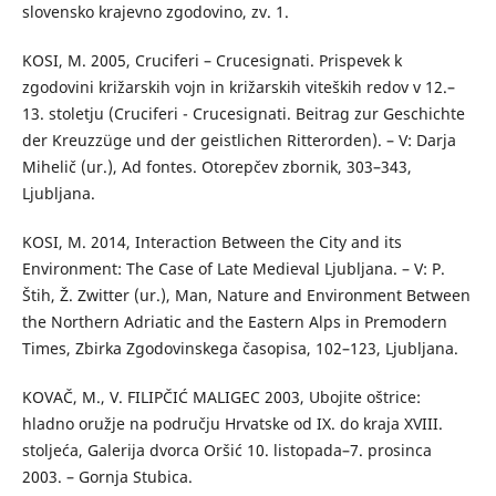
slovensko krajevno zgodovino, zv. 1.
KOSI, M. 2005, Cruciferi – Crucesignati. Prispevek k
zgodovini križarskih vojn in križarskih viteških redov v 12.–
13. stoletju (Cruciferi - Crucesignati. Beitrag zur Geschichte
der Kreuzzüge und der geistlichen Ritterorden). – V: Darja
Mihelič (ur.), Ad fontes. Otorepčev zbornik, 303–343,
Ljubljana.
KOSI, M. 2014, Interaction Between the City and its
Environment: The Case of Late Medieval Ljubljana. – V: P.
Štih, Ž. Zwitter (ur.), Man, Nature and Environment Between
the Northern Adriatic and the Eastern Alps in Premodern
Times, Zbirka Zgodovinskega časopisa, 102–123, Ljubljana.
KOVAČ, M., V. FILIPČIĆ MALIGEC 2003, Ubojite oštrice:
hladno oružje na području Hrvatske od IX. do kraja XVIII.
stoljeća, Galerija dvorca Oršić 10. listopada–7. prosinca
2003. – Gornja Stubica.