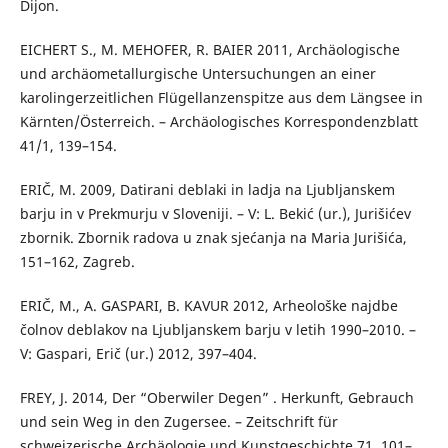
Dijon.
EICHERT S., M. MEHOFER, R. BAIER 2011, Archäologische
und archäometallurgische Untersuchungen an einer
karolingerzeitlichen Flügellanzenspitze aus dem Längsee in
Kärnten/Österreich. – Archäologisches Korrespondenzblatt
41/1, 139–154.
ERIČ, M. 2009, Datirani deblaki in ladja na Ljubljanskem
barju in v Prekmurju v Sloveniji. – V: L. Bekić (ur.), Jurišićev
zbornik. Zbornik radova u znak sjećanja na Maria Jurišića,
151–162, Zagreb.
ERIČ, M., A. GASPARI, B. KAVUR 2012, Arheološke najdbe
čolnov deblakov na Ljubljanskem barju v letih 1990–2010. –
V: Gaspari, Erič (ur.) 2012, 397–404.
FREY, J. 2014, Der “Oberwiler Degen” . Herkunft, Gebrauch
und sein Weg in den Zugersee. – Zeitschrift für
schweizerische Archäologie und Kunstgeschichte 71, 101–