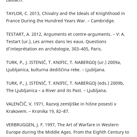
TAYLOR, C. 2013, Chivalry and the Ideals of Knighthood in
France During the Hundred Years War. – Cambridge.
TESTART, A. 2012, Arguments et contre-arguments. – V: A.
Testart (ur.), Les armes dans les eaux. Questions
d'inteprétation en archéologie, 303–405, Paris.
TURK, P., J. ISTENIČ, T. KNIFIC, T. NABERGOJ (ur.) 2009a,
Ljubljanica, kulturna dediščina reke. – Ljubljana.
TURK, P., J. ISTENIČ, T. KNIFIC, T. NABERGOJ (eds.) 2009b,
The Ljubljanica – a River and its Past. – Ljubljana.
VALENČIČ, V. 1971, Razvoj zemljiške in hišne posesti v
Krakovem. – Kronika 19, 82–87.
VERBRUGGEN, J. F. 1997, The Art of Warfare in Western
Europe during the Middle Ages. From the Eighth Century to