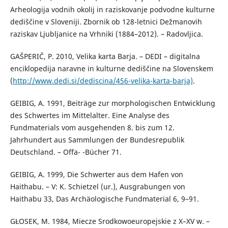
Arheologija vodnih okolij in raziskovanje podvodne kulturne
dediščine v Sloveniji. Zbornik ob 128-letnici Dežmanovih
raziskav Ljubljanice na Vrhniki (1884–2012). – Radovljica.
GAŠPERIČ, P. 2010, Velika karta Barja. – DEDI – digitalna
enciklopedija naravne in kulturne dediščine na Slovenskem
(
http://www.dedi.si/dediscina/456-velika-karta-barja)
.
GEIBIG, A. 1991, Beiträge zur morphologischen Entwicklung
des Schwertes im Mittelalter. Eine Analyse des
Fundmaterials vom ausgehenden 8. bis zum 12.
Jahrhundert aus Sammlungen der Bundesrepublik
Deutschland. – Offa- -Bücher 71.
GEIBIG, A. 1999, Die Schwerter aus dem Hafen von
Haithabu. – V: K. Schietzel (ur.), Ausgrabungen von
Haithabu 33, Das Archäologische Fundmaterial 6, 9–91.
GŁOSEK, M. 1984, Miecze Srodkowoeuropejskie z X–XV w. –