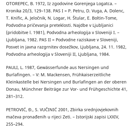
OTOREPEC, B. 1972, Iz zgodovine Gorenjega Logatca. –
Kronika 20/3, 129–138. PAS I = P. Petru, D. Vuga, A. Dolenc,
T. Knific, A. Jeločnik, N. Logar, H. Štular, E. Boltin-Tome,
Podvodna pričevanja preteklosti. Najdbe v Ljubljanici
(pridobitve l. 1981), Podvodna arheologija v Sloveniji I. –
Ljubljana, 1982. PAS II = Podvodne raziskave v Sloveniji,
Posvet in javna razgrnitev dosežkov, Ljubljana, 24. 11. 1982,
Podvodna arheologija v Sloveniji II, Ljubljana, 1984.
PAULI, L. 1987, Gewässerfunde aus Nersingen und
Burlafingen. – V: M. Mackensen, Frühkaiserzeitliche
Kleinkastelle bei Nersingen und Burlafingen an der oberen
Donau, Münchner Beiträge zur Vor- und Frühgeschichte 41,
281–312.
PETROVIĆ, Đ., S. VUČINIĆ 2001, Zbirka srednjovjekovnih
mačeva pronađenih u rijeci Zeti. – Istorijski zapisi LXXIV,
255–294.