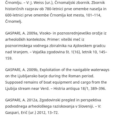
Črnomlju. – V: J. Weiss (ur.), Črnomaljski zbornik. Zbornik
historičnih razprav ob 780-letnici prve omembe naselja in
600-letnici prve omembe Črnomlja kot mesta, 101–114,
Črnomelj.
GASPARI, A. 2009a, Visoko- in poznosrednjeveško orožje iz
arheoloških kontekstov. Primer: viteški meč iz
poznorimskega vodnega zbiralnika na Ajdovskem gradcu
nad Vranjem. – Vojaška zgodovina št. 1(16), letnik 10, 145–
159.
GASPARI, A. 2009b, Exploitation of the navigable waterways
on the Ljubljansko barje during the Roman period.
Supposed remains of boat equipment and cargo from the
Ljubija stream near Verd. – Histria antiqua 18/1, 389–396.
GASPARI, A. 2012a, Zgodovinski pregled in perspektiva
podvodnega arheološkega raziskovanja v Sloveniji. – V:
Gaspari, Erič (ur.) 2012, 13–72.