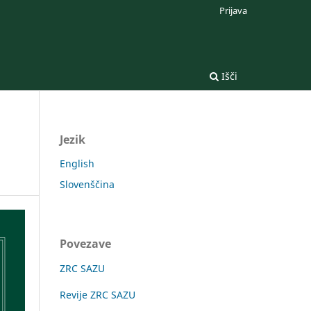
Prijava
Išči
Jezik
English
Slovenščina
Povezave
ZRC SAZU
Revije ZRC SAZU