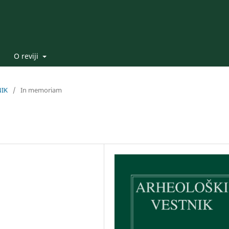
O reviji
NIK
/
In memoriam