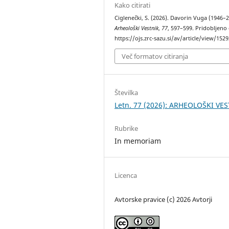
Kako citirati
Ciglenečki, S. (2026). Davorin Vuga (1946–2
Arheološki Vestnik
,
77
, 597–599. Pridobljeno
https://ojs.zrc-sazu.si/av/article/view/1529
Več formatov citiranja
Številka
Letn. 77 (2026): ARHEOLOŠKI VE
Rubrike
In memoriam
Licenca
Avtorske pravice (c) 2026 Avtorji