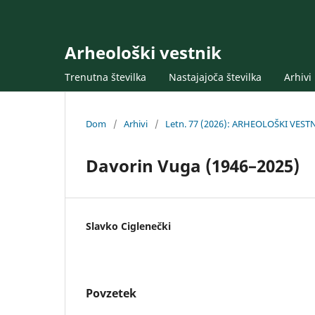
Arheološki vestnik
Trenutna številka
Nastajajoča številka
Arhivi
Dom
/
Arhivi
/
Letn. 77 (2026): ARHEOLOŠKI VEST
Davorin Vuga (1946–2025)
Slavko Ciglenečki
Povzetek