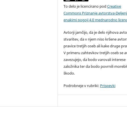
To delo je licencirano pod
Creative
Commons Priznanje avtorstva-Deljen
enakimi pogoji 4.0 mednarodno licen
Avtorji jamčijo, da je delo njihova avt
stvaritev, da v njem niso kršene avto
pravice tretjih oseb ali kake druge pra
V primeru zahtevkov tretjih oseb se av
zavezujejo, da bodo varovali interese
založnika ter da bodo povrnili moreb
škodo.
Podrobneje v rubriki:
Prispevki