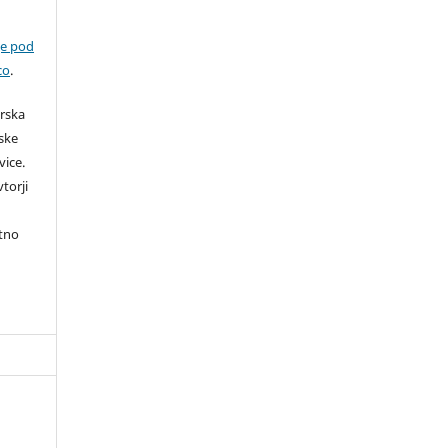
je pod
co
.
orska
rske
vice.
torji
itno