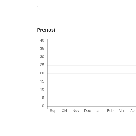
.
Prenosi