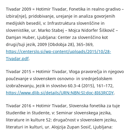
Tivadar 2009 = Hotimir Tivadar, Fonetika in realno gradivo –
izbira(nje), pridobivanje, urejanje in analiza govorjenih
medijskih besedil, v: Infrastruktura slovenščine in
slovenistike, ur. Marko Stabej – Mojca Nidorfer Šiškovič –
Damjan Huber, Ljubljana: Center za slovenščino kot
drugi/tuji jezik, 2009 (Obdobja 28), 365–369,
https://centerslo.si/wp-content/uploads/2015/10/28-
Tivadar.pdf
.
Tivadar 2015 = Hotimir Tivadar, Vloga pravorečja in njegovo
poučevanje v slovenskem osnovno- in srednješolskem
izobraževanju, Jezik in slovstvo 60.3–4 (2015), 161–172,
https://www.dlib.si/details/URN:NBN:SI:doc-8I63RCDY
.
Tivadar 2016 = Hotimir Tivadar, Slovenska fonetika za tuje
študentke in študente, v: Seminar slovenskega jezika,
literature in kulture 52: drugačnost v slovenskem jeziku,
literaturi in kulturi, ur. Alojzija Zupan Sosič, Ljubljana: