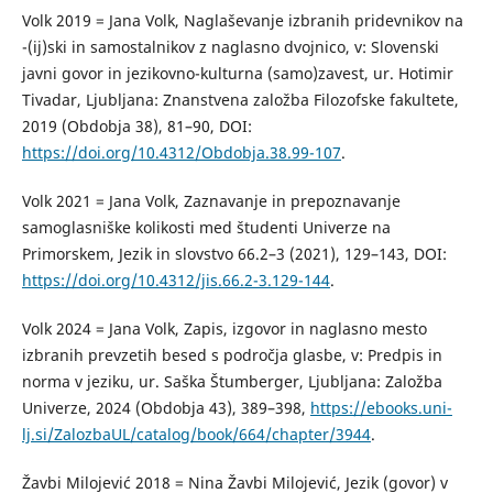
Volk 2019 = Jana Volk, Naglaševanje izbranih pridevnikov na
-(ij)ski in samostalnikov z naglasno dvojnico, v: Slovenski
javni govor in jezikovno-kulturna (samo)zavest, ur. Hotimir
Tivadar, Ljubljana: Znanstvena založba Filozofske fakultete,
2019 (Obdobja 38), 81–90, DOI:
https://doi.org/10.4312/Obdobja.38.99-107
.
Volk 2021 = Jana Volk, Zaznavanje in prepoznavanje
samoglasniške kolikosti med študenti Univerze na
Primorskem, Jezik in slovstvo 66.2–3 (2021), 129–143, DOI:
https://doi.org/10.4312/jis.66.2-3.129-144
.
Volk 2024 = Jana Volk, Zapis, izgovor in naglasno mesto
izbranih prevzetih besed s področja glasbe, v: Predpis in
norma v jeziku, ur. Saška Štumberger, Ljubljana: Založba
Univerze, 2024 (Obdobja 43), 389–398,
https://ebooks.uni-
lj.si/ZalozbaUL/catalog/book/664/chapter/3944
.
Žavbi Milojević 2018 = Nina Žavbi Milojević, Jezik (govor) v