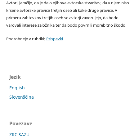
Avtorji jamčijo, da je delo njihova avtorska stvaritev, da v njem niso
kršene avtorske pravice tretjih oseb ali kake druge pravice. V
primeru zahtevkov tretjih oseb se avtorji zavezujejo, da bodo
varovali interese založnika ter da bodo povrnili morebitno škodo.
Podrobneje v rubriki:
Prispevki
Jezik
English
Slovenščina
Povezave
ZRC SAZU