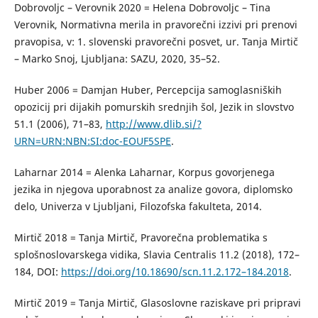
Dobrovoljc – Verovnik 2020 = Helena Dobrovoljc – Tina
Verovnik, Normativna merila in pravorečni izzivi pri prenovi
pravopisa, v: 1. slovenski pravorečni posvet, ur. Tanja Mirtič
– Marko Snoj, Ljubljana: SAZU, 2020, 35–52.
Huber 2006 = Damjan Huber, Percepcija samoglasniških
opozicij pri dijakih pomurskih srednjih šol, Jezik in slovstvo
51.1 (2006), 71–83,
http://www.dlib.si/?
URN=URN:NBN:SI:doc-EOUF5SPE
.
Laharnar 2014 = Alenka Laharnar, Korpus govorjenega
jezika in njegova uporabnost za analize govora, diplomsko
delo, Univerza v Ljubljani, Filozofska fakulteta, 2014.
Mirtič 2018 = Tanja Mirtič, Pravorečna problematika s
splošnoslovarskega vidika, Slavia Centralis 11.2 (2018), 172–
184, DOI:
https://doi.org/10.18690/scn.11.2.172–184.2018
.
Mirtič 2019 = Tanja Mirtič, Glasoslovne raziskave pri pripravi