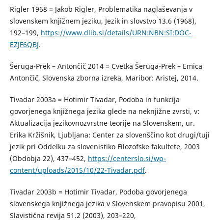
Rigler 1968 = Jakob Rigler, Problematika naglaševanja v
slovenskem knjižnem jeziku, Jezik in slovstvo 13.6 (1968),
192–199,
https://www.dlib.si/details/URN:NBN:SI:DOC-
EZJF6QBJ
.
Šeruga-Prek – Antončič 2014 = Cvetka Šeruga-Prek – Emica
Antončič, Slovenska zborna izreka, Maribor: Aristej, 2014.
Tivadar 2003a = Hotimir Tivadar, Podoba in funkcija
govorjenega knjižnega jezika glede na neknjižne zvrsti, v:
Aktualizacija jezikovnozvrstne teorije na Slovenskem, ur.
Erika Kržišnik, Ljubljana: Center za slovenščino kot drugi/tuji
jezik pri Oddelku za slovenistiko Filozofske fakultete, 2003
(Obdobja 22), 437–452,
https://centerslo.si/wp-
content/uploads/2015/10/22-Tivadar.pdf
.
Tivadar 2003b = Hotimir Tivadar, Podoba govorjenega
slovenskega knjižnega jezika v Slovenskem pravopisu 2001,
Slavistična revija 51.2 (2003), 203–220,