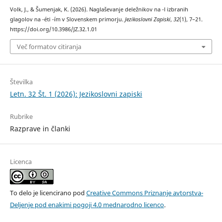
Volk, J., & Šumenjak, K. (2026). Naglaševanje deležnikov na -l izbranih
glagolov na -éti -ím v Slovenskem primorju.
Jezikoslovni Zapiski
,
32
(1), 7–21.
https://doi.org/10.3986/JZ.32.1.01
Več formatov citiranja
Številka
Letn. 32 Št. 1 (2026): Jezikoslovni zapiski
Rubrike
Razprave in članki
Licenca
To delo je licencirano pod
Creative Commons Priznanje avtorstva-
Deljenje pod enakimi pogoji 4.0 mednarodno licenco
.