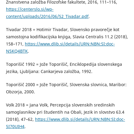
Znanstvena založba Filozofske fakultete, 2016, 111–116,
https://centerslo.si/wp-
content/uploads/2016/06/52_Tivadar.pdf
.
Tivadar 2018 = Hotimir Tivadar, Slovensko pravorečje kot
samostojna kodifikacijska knjiga, Slavia Centralis 11.2 (2018),
158–171,
https://www.dlib.si/details/URN:NBN:SI:doc-
N5KQ4BTK
.
Toporišič 1992 = Jože Toporišič, Enciklopedija slovenskega
jezika, Ljubljana: Cankarjeva založba, 1992.
Toporišič 2000 = Jože Toporišič, Slovenska slovnica, Maribor:
Obzorja, 2000.
Volk 2018 = Jana Volk, Percepcija slovenskih sredinskih
samoglasnikov pri študentih na Obali, Jezik in slovstvo 63.4
(2018), 47–62,
https://www.dlib.si/details/URN:NBN:SI:doc-
5I70UIH4
.