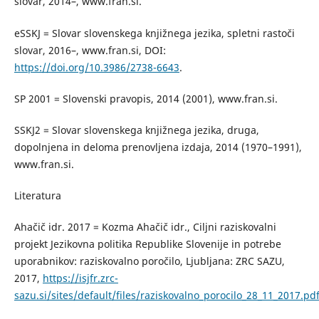
slovar, 2014–, www.fran.si.
eSSKJ = Slovar slovenskega knjižnega jezika, spletni rastoči
slovar, 2016–, www.fran.si, DOI:
https://doi.org/10.3986/2738-6643
.
SP 2001 = Slovenski pravopis, 2014 (2001), www.fran.si.
SSKJ2 = Slovar slovenskega knjižnega jezika, druga,
dopolnjena in deloma prenovljena izdaja, 2014 (1970–1991),
www.fran.si.
Literatura
Ahačič idr. 2017 = Kozma Ahačič idr., Ciljni raziskovalni
projekt Jezikovna politika Republike Slovenije in potrebe
uporabnikov: raziskovalno poročilo, Ljubljana: ZRC SAZU,
2017,
https://isjfr.zrc-
sazu.si/sites/default/files/raziskovalno_porocilo_28_11_2017.pd