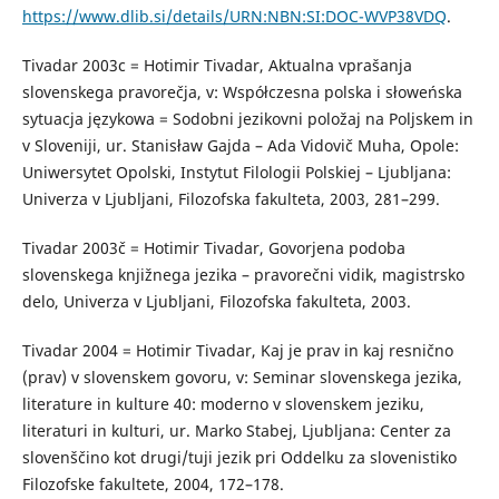
https://www.dlib.si/details/URN:NBN:SI:DOC-WVP38VDQ
.
Tivadar 2003c = Hotimir Tivadar, Aktualna vprašanja
slovenskega pravorečja, v: Współczesna polska i słoweńska
sytuacja językowa = Sodobni jezikovni položaj na Poljskem in
v Sloveniji, ur. Stanisław Gajda – Ada Vidovič Muha, Opole:
Uniwersytet Opolski, Instytut Filologii Polskiej – Ljubljana:
Univerza v Ljubljani, Filozofska fakulteta, 2003, 281–299.
Tivadar 2003č = Hotimir Tivadar, Govorjena podoba
slovenskega knjižnega jezika – pravorečni vidik, magistrsko
delo, Univerza v Ljubljani, Filozofska fakulteta, 2003.
Tivadar 2004 = Hotimir Tivadar, Kaj je prav in kaj resnično
(prav) v slovenskem govoru, v: Seminar slovenskega jezika,
literature in kulture 40: moderno v slovenskem jeziku,
literaturi in kulturi, ur. Marko Stabej, Ljubljana: Center za
slovenščino kot drugi/tuji jezik pri Oddelku za slovenistiko
Filozofske fakultete, 2004, 172–178.