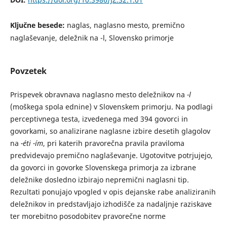
Ključne besede:
naglas, naglasno mesto, premično
naglaševanje, deležnik na -l, Slovensko primorje
Povzetek
Prispevek obravnava naglasno mesto deležnikov na
-l
(moškega spola ednine) v Slovenskem primorju. Na podlagi
perceptivnega testa, izvedenega med 394 govorci in
govorkami, so analizirane naglasne izbire desetih glagolov
na
-éti -ím
, pri katerih pravorečna pravila praviloma
predvidevajo premično naglaševanje. Ugotovitve potrjujejo,
da govorci in govorke Slovenskega primorja za izbrane
deležnike dosledno izbirajo nepremični naglasni tip.
Rezultati ponujajo vpogled v opis dejanske rabe analiziranih
deležnikov in predstavljajo izhodišče za nadaljnje raziskave
ter morebitno posodobitev pravorečne norme