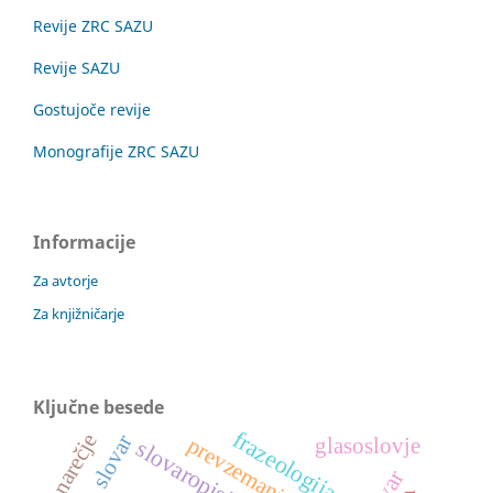
Revije ZRC SAZU
Revije SAZU
Gostujoče revije
Monografije ZRC SAZU
Informacije
Za avtorje
Za knjižničarje
Ključne besede
frazeologija
narečje
slovar
prevzemanje
glasoslovje
slovaropisje