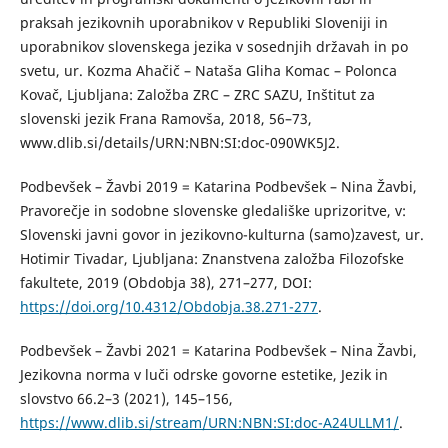
praksah jezikovnih uporabnikov v Republiki Sloveniji in
uporabnikov slovenskega jezika v sosednjih državah in po
svetu, ur. Kozma Ahačič – Nataša Gliha Komac – Polonca
Kovač, Ljubljana: Založba ZRC – ZRC SAZU, Inštitut za
slovenski jezik Frana Ramovša, 2018, 56–73,
www.dlib.si/details/URN:NBN:SI:doc-090WK5J2.
Podbevšek – Žavbi 2019 = Katarina Podbevšek – Nina Žavbi,
Pravorečje in sodobne slovenske gledališke uprizoritve, v:
Slovenski javni govor in jezikovno-kulturna (samo)zavest, ur.
Hotimir Tivadar, Ljubljana: Znanstvena založba Filozofske
fakultete, 2019 (Obdobja 38), 271–277, DOI:
https://doi.org/10.4312/Obdobja.38.271-277
.
Podbevšek – Žavbi 2021 = Katarina Podbevšek – Nina Žavbi,
Jezikovna norma v luči odrske govorne estetike, Jezik in
slovstvo 66.2–3 (2021), 145–156,
https://www.dlib.si/stream/URN:NBN:SI:doc-A24ULLM1/
.