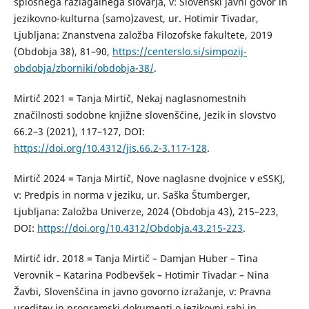
splošnega razlagalnega slovarja, v: Slovenski javni govor in
jezikovno-kulturna (samo)zavest, ur. Hotimir Tivadar,
Ljubljana: Znanstvena založba Filozofske fakultete, 2019
(Obdobja 38), 81–90,
https://centerslo.si/simpozij-
obdobja/zborniki/obdobja-38/
.
Mirtič 2021 = Tanja Mirtič, Nekaj naglasnomestnih
značilnosti sodobne knjižne slovenščine, Jezik in slovstvo
66.2–3 (2021), 117–127, DOI:
https://doi.org/10.4312/jis.66.2-3.117-128
.
Mirtič 2024 = Tanja Mirtič, Nove naglasne dvojnice v eSSKJ,
v: Predpis in norma v jeziku, ur. Saška Štumberger,
Ljubljana: Založba Univerze, 2024 (Obdobja 43), 215–223,
DOI:
https://doi.org/10.4312/Obdobja.43.215-223
.
Mirtič idr. 2018 = Tanja Mirtič – Damjan Huber – Tina
Verovnik – Katarina Podbevšek – Hotimir Tivadar – Nina
Žavbi, Slovenščina in javno govorno izražanje, v: Pravna
ureditev in programski dokumenti o jezikovni rabi in