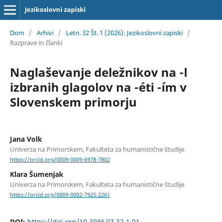
Jezikoslovni zapiski
Dom
/
Arhivi
/
Letn. 32 Št. 1 (2026): Jezikoslovni zapiski
/
Razprave in članki
Naglaševanje deležnikov na -l
izbranih glagolov na -éti -ím v
Slovenskem primorju
Jana Volk
Univerza na Primorskem, Fakulteta za humanistične študije
https://orcid.org/0009-0009-6978-7802
Klara Šumenjak
Univerza na Primorskem, Fakulteta za humanistične študije
https://orcid.org/0009-0002-7925-2261
DOI:
https://doi.org/10.3986/JZ.32.1.01