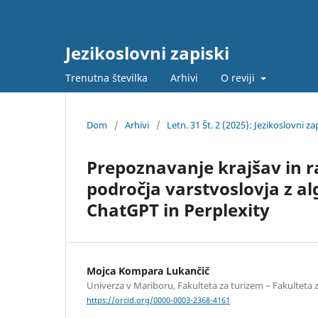
Jezikoslovni zapiski
Trenutna številka
Arhivi
O reviji
Dom
/
Arhivi
/
Letn. 31 Št. 2 (2025): Jezikoslovni za
Prepoznavanje krajšav in r
področja varstvoslovja z a
ChatGPT in Perplexity
Mojca Kompara Lukančič
Univerza v Mariboru, Fakulteta za turizem – Fakulteta
https://orcid.org/0000-0003-2368-4161