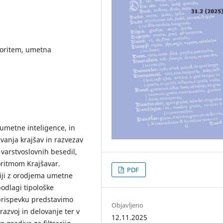
lgoritem, umetna
umetne inteligence, in
vanja krajšav in razvezav
 varstvoslovnih besedil,
goritmom Krajšavar.
PDF
aciji z orodjema umetne
odlagi tipološke
V prispevku predstavimo
Objavljeno
razvoj in delovanje ter v
12.11.2025