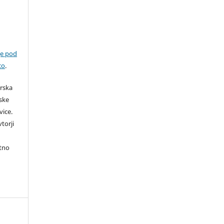
je pod
co
.
orska
rske
vice.
torji
itno