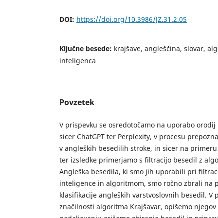
DOI:
https://doi.org/10.3986/JZ.31.2.05
Ključne besede:
krajšave, angleščina, slovar, a
inteligenca
Povzetek
V prispevku se osredotočamo na uporabo orodij 
sicer ChatGPT ter Perplexity, v procesu prepozna
v angleških besedilih stroke, in sicer na primeru
ter izsledke primerjamo s filtracijo besedil z al
Angleška besedila, ki smo jih uporabili pri filtr
inteligence in algoritmom, smo ročno zbrali na p
klasifikacije angleških varstvoslovnih besedil. 
značilnosti algoritma Krajšavar, opišemo njegov 