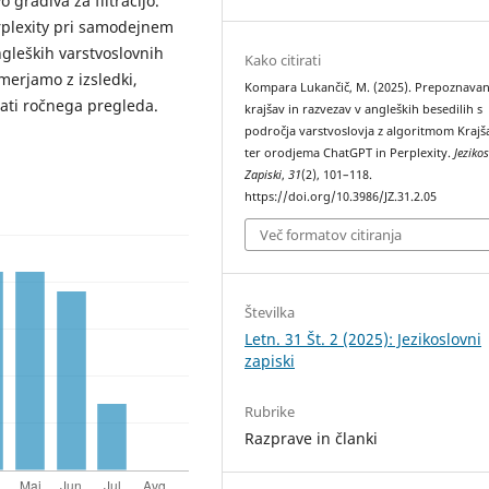
 gradiva za filtracijo.
rplexity pri samodejnem
gleških varstvoslovnih
Kako citirati
imerjamo z izsledki,
Kompara Lukančič, M. (2025). Prepoznavan
tati ročnega pregleda.
krajšav in razvezav v angleških besedilih s
področja varstvoslovja z algoritmom Krajš
ter orodjema ChatGPT in Perplexity.
Jeziko
Zapiski
,
31
(2), 101–118.
https://doi.org/10.3986/JZ.31.2.05
Več formatov citiranja
Številka
Letn. 31 Št. 2 (2025): Jezikoslovni
zapiski
Rubrike
Razprave in članki