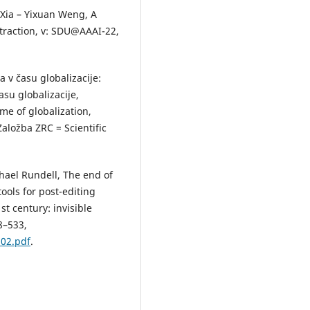
 Xia – Yixuan Weng, A
traction, v: SDU@AAAI-22,
.
 v času globalizacije:
asu globalizacije,
ime of globalization,
aložba ZRC = Scientific
hael Rundell, The end of
ols for post-editing
st century: invisible
8–533,
102.pdf
.