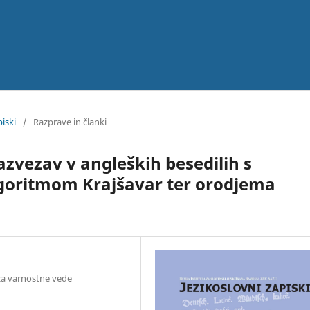
piski
/
Razprave in članki
azvezav v angleških besedilih s
lgoritmom Krajšavar ter orodjema
 za varnostne vede