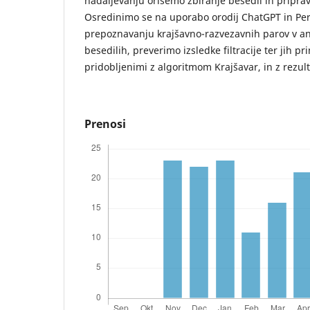
nadaljevanju orišemo zbiranje besedil in pripravo
Osredinimo se na uporabo orodij ChatGPT in Pe
prepoznavanju krajšavno-razvezavnih parov v an
besedilih, preverimo izsledke filtracije ter jih pr
pridobljenimi z algoritmom Krajšavar, in z rezul
Prenosi