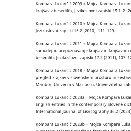
Kompara Lukančič 2009 = Mojca Kompara Lukanč
krajšav v besedilih, Jezikoslovni zapiski 15.1–2 (
Kompara Lukančič 2010 = Mojca Kompara Lukančič
Jezikoslovni zapiski 16.2 (2010), 111–129.
Kompara Lukančič 2011 = Mojca Kompara Lukanči
samodejno prepoznavanje krajšav in krajšavnih r
besedilih, Jezikoslovni zapiski 17.2 (2011), 107–1
Kompara Lukančič 2018 = Mojca Kompara Lukanč
pregled krajšav v slovenskem prostoru in sestava
Maribor: Univerza v Mariboru, Univerzitetna zal
Kompara Lukančič 2023a = Mojca Kompara Lukanč
English entries in the con­temporary Slovene dic
International Journal of Lexicography 36.2 (2023
Kompara Lukančič 2023b = Mojca Kompara Lukanči