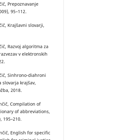
ič, Prepoznavanje
2009), 95–112.
, Krajšavni slovarji,
č, Razvoj algoritma za
azvezav v elektronskih
22.
ič, Sinhrono-diahroni
 slovarja krajšav,
ožba, 2018.
ič, Compilation of
tionary of abbreviations,
), 195–210.
č, English for specific