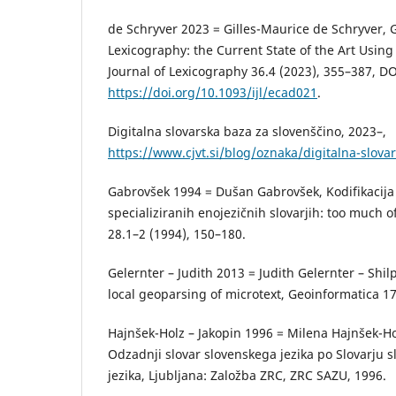
de Schryver 2023 = Gilles-Maurice de Schryver, 
Lexicography: the Current State of the Art Using
Journal of Lexicography 36.4 (2023), 355–387, DO
https://doi.org/10.1093/ijl/ecad021
.
Digitalna slovarska baza za slovenščino, 2023–,
https://www.cjvt.si/blog/oznaka/digitalna-slova
Gabrovšek 1994 = Dušan Gabrovšek, Kodifikacija
specializiranih enojezičnih slovarjih: too much o
28.1–2 (1994), 150–180.
Gelernter – Judith 2013 = Judith Gelernter – Shil
local geoparsing of microtext, Geoinformatica 17
Hajnšek-Holz – Jakopin 1996 = Milena Hajnšek-Ho
Odzadnji slovar slovenskega jezika po Slovarju 
jezika, Ljubljana: Založba ZRC, ZRC SAZU, 1996.