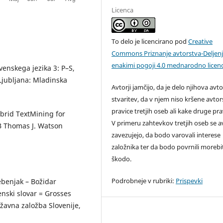
Licenca
To delo je licencirano pod
Creative
Commons Priznanje avtorstva-Deljen
enakimi pogoji 4.0 mednarodno licen
ovenskega jezika 3: P–S,
Ljubljana: Mladinska
Avtorji jamčijo, da je delo njihova avt
stvaritev, da v njem niso kršene avto
pravice tretjih oseb ali kake druge pra
ybrid TextMining for
V primeru zahtevkov tretjih oseb se av
MB Thomas J. Watson
zavezujejo, da bodo varovali interese
založnika ter da bodo povrnili moreb
škodo.
Podrobneje v rubriki:
Prispevki
benjak – Božidar
nski slovar = Grosses
žavna založba Slovenije,