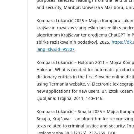
purposes: selected read­ings from the field of Eng
and security, Maribor: Univerza v Mariboru, Univ
Kompara Lukančič 2025 = Mojca Kompara Lukanč
krajšav in razvezav v angleških besedilih s podro
algoritmom Krajšavar ter orodjema ChatGPT in Pe
zbirka raziskovalnih podatkov], 2025,
https://dk
lang=slv&id=95507
.
Kompara Lukančič – Holozan 2011 = Mojca Kompa
Holozan, What is needed for automatic producti
dictionary entries in the first Slovene online dic
using Termania website, v: Electronic lexicograp
new applications for new users, ur. Iztok Kose
Ljubljana: Trojina, 2011, 140–146.
Kompara Lukančič – Smajla 2025 = Mojca Kompar
Smajla, Krajšavar—an algorithm for recognizing 
texts related to criminal justice and security, Int
Lexicography 38.3 (2025), 237–269, DOI: