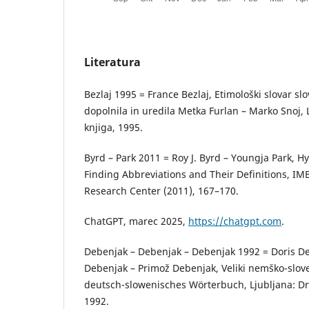
Literatura
Bezlaj 1995 = France Bezlaj, Etimološki slovar sl
dopolnila in uredila Metka Furlan – Marko Snoj, 
knjiga, 1995.
Byrd – Park 2011 = Roy J. Byrd – Youngja Park, H
Finding Abbreviations and Their Definitions, I
Research Center (2011), 167–170.
ChatGPT, marec 2025,
https://chatgpt.com
.
Debenjak – Debenjak – Debenjak 1992 = Doris De
Debenjak – Primož Debenjak, Veliki nemško-slove
deutsch-slowenisches Wörterbuch, Ljubljana: Dr
1992.