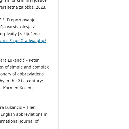
lish for criminal justice
erzitetna založba, 2023.
ič, Prepoznavanje
čja varstvoslovja z
rplexity [zaključena
.um.si/IzpisGradiva.php?
ra Lukančič – Peter
on of simple and complex
tionary of abbreviations
hy in the 21st century:
m – Karmen Kosem,
a Lukančič – Tilen
English abbreviations in
ernational Journal of