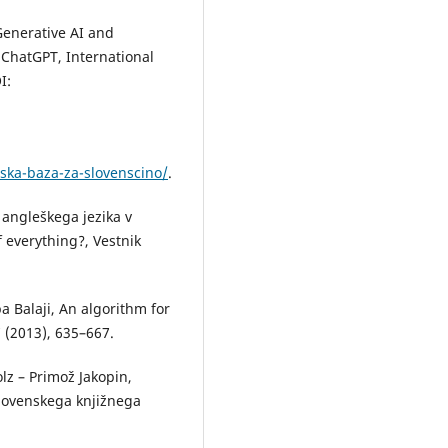
Generative AI and
 ChatGPT, International
I:
rska-baza-za-slovenscino/
.
 angleškega jezika v
f everything?, Vestnik
pa Balaji, An algorithm for
 (2013), 635–667.
lz – Primož Jakopin,
slovenskega knjižnega