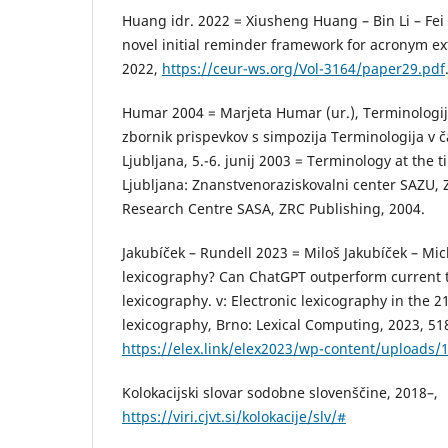
Huang idr. 2022 = Xiusheng Huang – Bin Li – Fei
novel initial reminder framework for acronym ex
2022,
https://ceur-ws.org/­Vol-3164/paper29.pdf
Humar 2004 = Marjeta Humar (ur.), Terminologija
zbornik prispevkov s simpozija Terminologija v č
Ljubljana, 5.-6. junij 2003 = Terminology at the t
Ljubljana: Znanstvenoraziskovalni center SAZU, Z
Research Centre SASA, ZRC Publishing, 2004.
Jakubíček – Rundell 2023 = Miloš Jakubíček – Mic
lexicography? Can ChatGPT outperform current to
lexicography. v: Electronic lexicography in the 21
lexicography, Brno: Lexical Computing, 2023, 51
https://elex.link/elex2023/wp-content/uploads/
Kolokacijski slovar sodobne slovenščine, 2018–,
https://viri.cjvt.si/kolokacije/slv/#