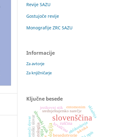
Revije SAZU
Gostujoče revije
Monografije ZRC SAZU
Informacije
Za avtorje
Za knjižničarje
Ključne besede
skladnja
entomonim
jezikovni stik
srednještajersko narečje
slovenski jezik
slovenščina
etimološki slovar
spletni rastoči slovar
oblikoslovje
.
ruščina
hrvaščina
dialektologija
etimologija
leksika
besedotvorje