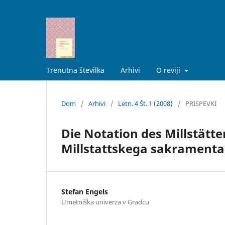
Trenutna številka
Arhivi
O reviji
Dom
/
Arhivi
/
Letn. 4 Št. 1 (2008)
/
PRISPEVKI
Die Notation des Millstätt
Millstattskega sakramenta
Stefan Engels
Umetniška univerza v Gradcu