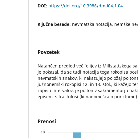
DOI:
https://doi.org/10.3986/dmd04.1.04
Ključne besede:
nevmatska notacija, nemške n
Povzetek
Natančen pregled več folijev iz Millstattskega s
je pokazal, da se tudi notacija tega rokopisa po
nevmatskih znakov, ki nakazujejo položaj polton
južnonemški rokopisi 12. in 13. stol., ki kažejo 
zapisu intervalov, je polton v sakramentarju na
episem, s tractulusi (ki nadomeščajo punctume) 
Prenosi