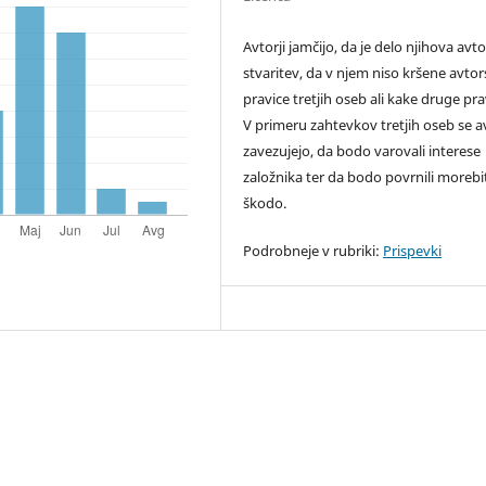
Avtorji jamčijo, da je delo njihova avt
stvaritev, da v njem niso kršene avto
pravice tretjih oseb ali kake druge pra
V primeru zahtevkov tretjih oseb se av
zavezujejo, da bodo varovali interese
založnika ter da bodo povrnili moreb
škodo.
Podrobneje v rubriki:
Prispevki