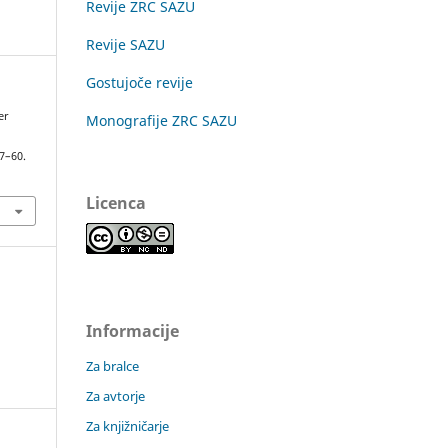
Revije ZRC SAZU
Revije SAZU
Gostujoče revije
er
Monografije ZRC SAZU
47–60.
Licenca
Informacije
Za bralce
Za avtorje
Za knjižničarje