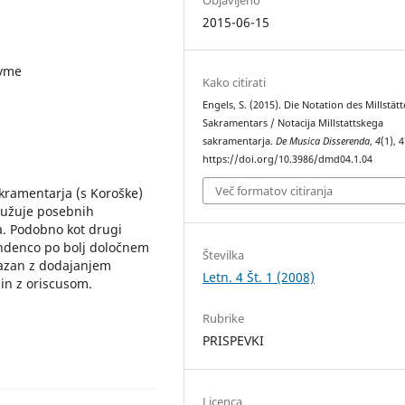
2015-06-15
evme
Kako citirati
Engels, S. (2015). Die Notation des Millstätt
Sakramentars / Notacija Millstattskega
sakramentarja.
De Musica Disserenda
,
4
(1), 
https://doi.org/10.3986/dmd04.1.04
Več formatov citiranja
akramentarja (s Koroške)
služuje posebnih
a. Podobno kot drugi
tendenco po bolj določnem
Številka
kazan z dodajanjem
Letn. 4 Št. 1 (2008)
in z oriscusom.
Rubrike
PRISPEVKI
Licenca