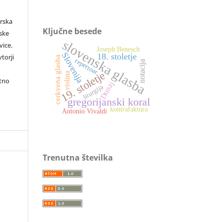
orska
Ključne besede
rske
slovenska glasba
vice.
Joseph Benesch
Slovenija
18. stoletje
torji
cerkvena glasba
repertoar
notacija
19. stoletje
violina
itno
Dunaj
liturgija
gregorijanski koral
kontrafaktura
Antonio Vivaldi
Trenutna številka