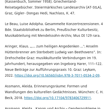
(Kassenbuch, Sommer 1958). Griechenland-
Reisetagebücher. Steiermärkisches Landesarchiv (AT-StLA),
Graz, Gigler- Dongas Hedi, Nachlass, K. 47.
Le Beau, Luise Adolpha. Gesammelte Konzertrezensionen. 4
Bde. Staatsbibliothek zu Berlin, Preußischer Kulturbesitz,
Musikabteilung mit Mendelssohn-Archiv, Mus DI 129 rara.
Aringer, Klaus. „,… zum heiligen Angedenken …‘: Anselm
Hüttenbrenner am Sterbebett Ludwig van Beethovens“. In:
Drehscheibe Graz: musikkulturelle Verbindungen im 19.
Jahrhundert, herausgegeben von Ingeborg Harer, 111–122.
Neue Beiträge zur Aufführungspraxis 10. Graz: Leykam,
2022.
https://doi.org/10.56560/isbn.978-3-7011-0534-2-09
.
Assmann, Aleida. Erinnerungsräume: Formen und
Wandlungen des kulturellen Gedächtnisses. München: C. H.
Beck, 2018.
https://doi.org/10.17104/9783406729911
.
Assmann, Aleida. „Kanon und Archiv – Genderprobleme in