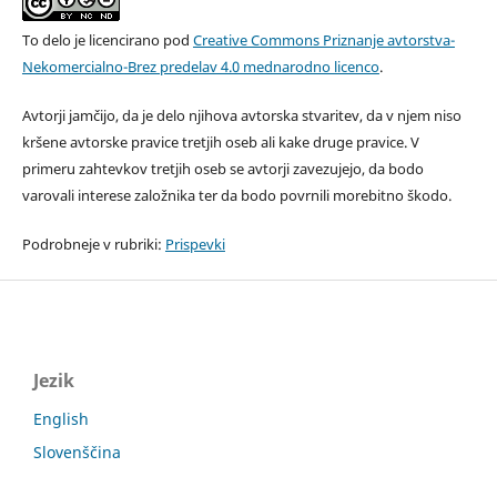
To delo je licencirano pod
Creative Commons Priznanje avtorstva-
Nekomercialno-Brez predelav 4.0 mednarodno licenco
.
Avtorji jamčijo, da je delo njihova avtorska stvaritev, da v njem niso
kršene avtorske pravice tretjih oseb ali kake druge pravice. V
primeru zahtevkov tretjih oseb se avtorji zavezujejo, da bodo
varovali interese založnika ter da bodo povrnili morebitno škodo.
Podrobneje v rubriki:
Prispevki
Jezik
English
Slovenščina