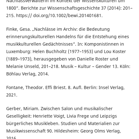
Nachlassverwalterin im Kontext der Wissenskulturen um
1800“. Berichte zur Wissenschaftsgeschichte 37 (2014): 201–
215. https:// doi.org/10.1002/bewi.201401681.
Finke, Gesa. „Nachlässe im Archiv: die Bedeutung
erinnerungskulturellen Handelns für die Entstehung eines
musikkulturellen Gedächtnisses“. In: Komponistinnen in
Luxemburg: Helen Buchholtz (1977–1953) und Lou Koster
(1889–1973), herausgegeben von Danielle Roster und
Melanie Unseld, 201–218. Musik – Kultur – Gender 13. Köln:
Böhlau Verlag, 2014.
Fontane, Theodor. Effi Briest. 8. Aufl. Berlin: Insel Verlag,
2021.
Gerber, Miriam. Zwischen Salon und musikalischer
Geselligkeit: Henriette Voigt, Livia Frege und Leipzigs
bürgerliches Musikleben. Studien und Materialien zur
Musikwissenschaft 90. Hildesheim: Georg Olms Verlag,
2016.