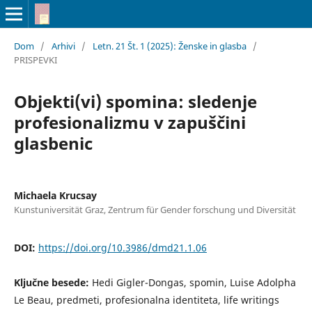
Dom
/
Arhivi
/
Letn. 21 Št. 1 (2025): Ženske in glasba
/
PRISPEVKI
Objekti(vi) spomina: sledenje
profesionalizmu v zapuščini
glasbenic
Michaela Krucsay
Kunstuniversität Graz, Zentrum für Gender forschung und Diversität
DOI:
https://doi.org/10.3986/dmd21.1.06
Ključne besede:
Hedi Gigler-Dongas, spomin, Luise Adolpha
Le Beau, predmeti, profesionalna identiteta, life writings