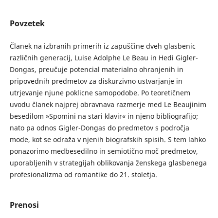
Povzetek
Članek na izbranih primerih iz zapuščine dveh glasbenic
različnih generacij, Luise Adolphe Le Beau in Hedi Gigler-
Dongas, preučuje potencial materialno ohranjenih in
pripovednih predmetov za diskurzivno ustvarjanje in
utrjevanje njune poklicne samopodobe. Po teoretičnem
uvodu članek najprej obravnava razmerje med Le Beaujinim
besedilom »Spomini na stari klavir« in njeno bibliografijo;
nato pa odnos Gigler-Dongas do predmetov s področja
mode, kot se odraža v njenih biografskih spisih. S tem lahko
ponazorimo medbesedilno in semiotično moč predmetov,
uporabljenih v strategijah oblikovanja ženskega glasbenega
profesionalizma od romantike do 21. stoletja.
Prenosi