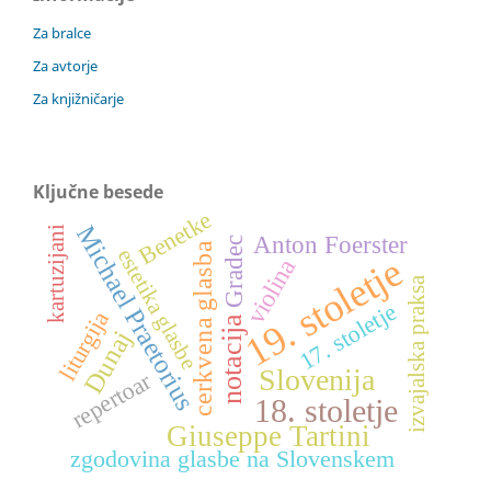
Za bralce
Za avtorje
Za knjižničarje
Ključne besede
Benetke
Michael Praetorius
kartuzijani
Anton Foerster
Gradec
cerkvena glasba
estetika glasbe
19. stoletje
violina
izvajalska praksa
17. stoletje
liturgija
notacija
Dunaj
Slovenija
repertoar
18. stoletje
Giuseppe Tartini
zgodovina glasbe na Slovenskem