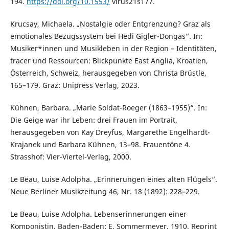
194.
https://doi.org/10.1553/
virus21s177.
Krucsay, Michaela. „Nostalgie oder Entgrenzung? Graz als
emotionales Bezugssystem bei Hedi Gigler-Dongas“. In:
Musiker*innen und Musikleben in der Region – Identitäten,
tracer und Ressourcen: Blickpunkte East Anglia, Kroatien,
Österreich, Schweiz, herausgegeben von Christa Brüstle,
165–179. Graz: Unipress Verlag, 2023.
Kühnen, Barbara. „Marie Soldat-Roeger (1863–1955)“. In:
Die Geige war ihr Leben: drei Frauen im Portrait,
herausgegeben von Kay Dreyfus, Margarethe Engelhardt-
Krajanek und Barbara Kühnen, 13–98. Frauentöne 4.
Strasshof: Vier-Viertel-Verlag, 2000.
Le Beau, Luise Adolpha. „Erinnerungen eines alten Flügels“.
Neue Berliner Musikzeitung 46, Nr. 18 (1892): 228–229.
Le Beau, Luise Adolpha. Lebenserinnerungen einer
Komponistin. Baden-Baden: E. Sommermeyer, 1910. Reprint