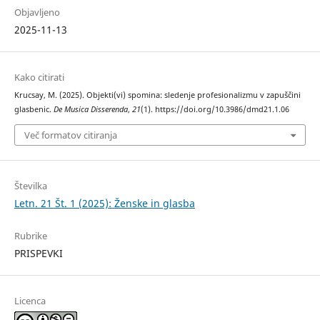
Objavljeno
2025-11-13
Kako citirati
Krucsay, M. (2025). Objekti(vi) spomina: sledenje profesionalizmu v zapuščini
glasbenic.
De Musica Disserenda
,
21
(1). https://doi.org/10.3986/dmd21.1.06
Več formatov citiranja
Številka
Letn. 21 Št. 1 (2025): Ženske in glasba
Rubrike
PRISPEVKI
Licenca