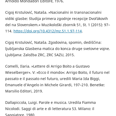
Arnoldo Mondadori Editore, 1976.
Cigoj Krstulović, Nataša. »Nacionalni in transnacionalni
vidiki glasbe: študija primera zgodnje recepcije Dvořákovih
del na Slovenskem.« Muzikološki zbornik 51, št. 1 (2015): 97–
114.
https://doi.org/10.4312/mz.51.1.97-114
.
Cigoj Krstulović, Nataša. Zgodovina, spomin, dediščina:
ljubljanska Glasbena matica do konca druge svetovne vojne.
Ljubljana: Založba ZRC, ZRC SAZU, 2015.
Comelli, Ilaria. »Lettere di Arrigo Boito a Gustavo
Wieselberger«. V: »Ecco il mondo«: Arrigo Boito, il futuro nel
passato e il passato nel futuro, uredili Maria Ida Biggi,
Emanuele d’Angelo in Michele Girardi, 197–210. Benetke:
Marsilio Editori, 2019.
Dallapiccola, Luigi. Parole e musica. Uredila Fiamma
Nicolodi. Saggi di arte e di letteratura 53. Milano: il
Saggiatore, 1980.