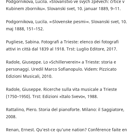
Podgornikova, Lucila. »Slovanstvo ve svých zpěvech: črtice v
Kubinem zborniku«. Slovanski svet, 10. januar 1889, 9–11.
Podgornikova, Lucila. »›Slovenske pesmi‹«. Slovanski svet, 10.
maj 1888, 151–152.
Pugliese, Sabina. Fotografi a Trieste: elenco dei fotografi
attivi in città dal 1839 al 1918. Trst: Luglio Editore, 2017.
Radole, Giuseppe. Lo »Schillerverein« a Trieste: storia e
personaggi. Uredil Marco Sofianopulo. Videm: Pizzicato
Edizioni Musicali, 2010.
Radole, Giuseppe. Ricerche sulla vita musicale a Trieste
(1750–1950). Trst: Edizioni »Italo Svevo«, 1988.
Rattalino, Piero. Storia del pianoforte. Milano: il Saggiatore,
2008.
Renan, Ernest. Qu’est-ce qu’une nation? Conférence faite en