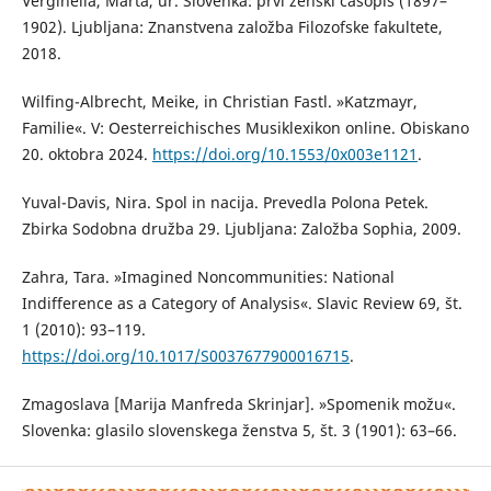
Verginella, Marta, ur. Slovenka: prvi ženski časopis (1897–
1902). Ljubljana: Znanstvena založba Filozofske fakultete,
2018.
Wilfing-Albrecht, Meike, in Christian Fastl. »Katzmayr,
Familie«. V: Oesterreichisches Musiklexikon online. Obiskano
20. oktobra 2024.
https://doi.org/10.1553/0x003e1121
.
Yuval-Davis, Nira. Spol in nacija. Prevedla Polona Petek.
Zbirka Sodobna družba 29. Ljubljana: Založba Sophia, 2009.
Zahra, Tara. »Imagined Noncommunities: National
Indifference as a Category of Analysis«. Slavic Review 69, št.
1 (2010): 93–119.
https://doi.org/10.1017/S0037677900016715
.
Zmagoslava [Marija Manfreda Skrinjar]. »Spomenik možu«.
Slovenka: glasilo slovenskega ženstva 5, št. 3 (1901): 63–66.