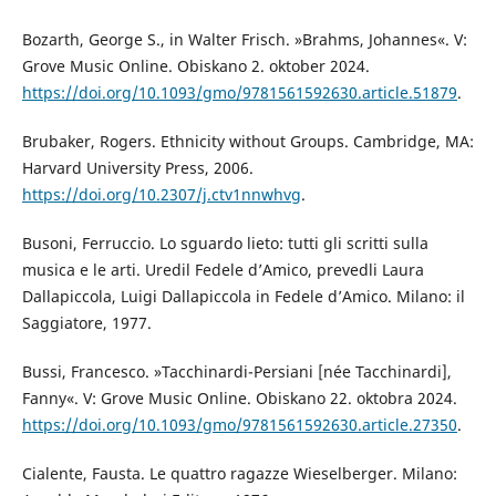
Bozarth, George S., in Walter Frisch. »Brahms, Johannes«. V:
Grove Music Online. Obiskano 2. oktober 2024.
https://doi.org/10.1093/gmo/9781561592630.article.51879
.
Brubaker, Rogers. Ethnicity without Groups. Cambridge, MA:
Harvard University Press, 2006.
https://doi.org/10.2307/j.ctv1nnwhvg
.
Busoni, Ferruccio. Lo sguardo lieto: tutti gli scritti sulla
musica e le arti. Uredil Fedele d’Amico, prevedli Laura
Dallapiccola, Luigi Dallapiccola in Fedele d’Amico. Milano: il
Saggiatore, 1977.
Bussi, Francesco. »Tacchinardi-Persiani [née Tacchinardi],
Fanny«. V: Grove Music Online. Obiskano 22. oktobra 2024.
https://doi.org/10.1093/gmo/9781561592630.article.27350
.
Cialente, Fausta. Le quattro ragazze Wieselberger. Milano: