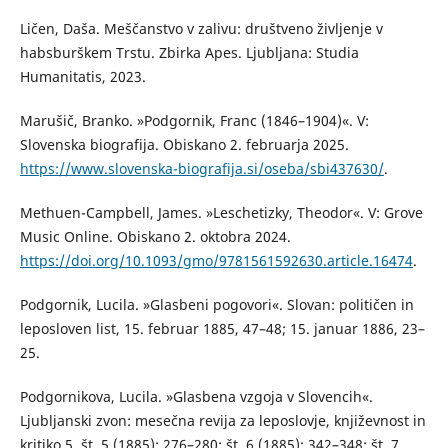
Ličen, Daša. Meščanstvo v zalivu: društveno življenje v
habsburškem Trstu. Zbirka Apes. Ljubljana: Studia
Humanitatis, 2023.
Marušič, Branko. »Podgornik, Franc (1846–1904)«. V:
Slovenska biografija. Obiskano 2. februarja 2025.
https://www.slovenska-biografija.si/oseba/sbi437630/
.
Methuen-Campbell, James. »Leschetizky, Theodor«. V: Grove
Music Online. Obiskano 2. oktobra 2024.
https://doi.org/10.1093/gmo/9781561592630.article.16474
.
Podgornik, Lucila. »Glasbeni pogovori«. Slovan: političen in
leposloven list, 15. februar 1885, 47–48; 15. januar 1886, 23–
25.
Podgornikova, Lucila. »Glasbena vzgoja v Slovencih«.
Ljubljanski zvon: mesečna revija za leposlovje, književnost in
kritiko 5, št. 5 (1885): 276–280; št. 6 (1885): 342–348; št. 7