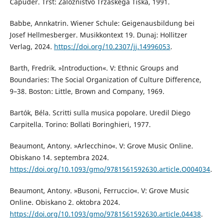
Capuder. Trst: Založništvo Tržaškega Tiska, 1991.
Babbe, Annkatrin. Wiener Schule: Geigenausbildung bei
Josef Hellmesberger. Musikkontext 19. Dunaj: Hollitzer
Verlag, 2024.
https://doi.org/10.2307/jj.14996053
.
Barth, Fredrik. »Introduction«. V: Ethnic Groups and
Boundaries: The Social Organization of Culture Difference,
9–38. Boston: Little, Brown and Company, 1969.
Bartók, Béla. Scritti sulla musica popolare. Uredil Diego
Carpitella. Torino: Bollati Boringhieri, 1977.
Beaumont, Antony. »Arlecchino«. V: Grove Music Online.
Obiskano 14. septembra 2024.
https://doi.org/10.1093/gmo/9781561592630.article.O004034
.
Beaumont, Antony. »Busoni, Ferruccio«. V: Grove Music
Online. Obiskano 2. oktobra 2024.
https://doi.org/10.1093/gmo/9781561592630.article.04438
.