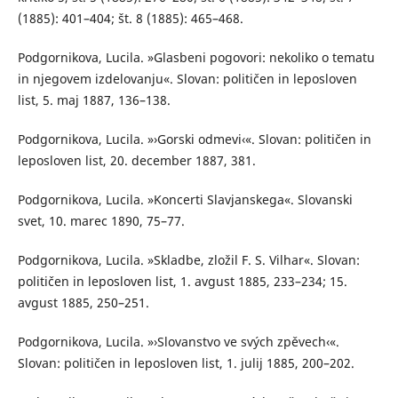
(1885): 401–404; št. 8 (1885): 465–468.
Podgornikova, Lucila. »Glasbeni pogovori: nekoliko o tematu
in njegovem izdelovanju«. Slovan: političen in leposloven
list, 5. maj 1887, 136–138.
Podgornikova, Lucila. »›Gorski odmevi‹«. Slovan: političen in
leposloven list, 20. december 1887, 381.
Podgornikova, Lucila. »Koncerti Slavjanskega«. Slovanski
svet, 10. marec 1890, 75–77.
Podgornikova, Lucila. »Skladbe, zložil F. S. Vilhar«. Slovan:
političen in leposloven list, 1. avgust 1885, 233–234; 15.
avgust 1885, 250–251.
Podgornikova, Lucila. »›Slovanstvo ve svých zpěvech‹«.
Slovan: političen in leposloven list, 1. julij 1885, 200–202.