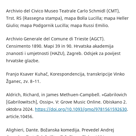
Archivio del Civico Museo Teatrale Carlo Schmidl (CMT),
Trst. RS (Rassegna stampa), mapa Bolla Lucilla; mapa Heller
Giulio; mapa Podgornik Lucilla; mapa Russi Emilio.
Archivio Generale del Comune di Trieste (AGCT).
Censimento 1890. Mapi 39 in 90. Hrvatska akademija
znanosti i umjetnosti (HAZU), Zagreb. Odsjek za povijest
hrvatske glazbe.
Franjo Ksaver Kuhač, Korespondencija, transkripcije Vinko
Žganec, zv. 8–11.
Aldrich, Richard, in James Methuen-Campbell. »Gabrilovich
[Gabrilowitsch], Ossip«. V: Grove Music Online. Obiskano 2.
oktobra 2024.
https://doi.org/10.1093/gmo/9781561592630
.
article.10456.
Alighieri, Dante. Božanska komedija. Prevedel Andrej