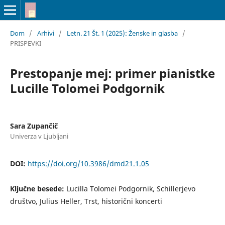
Dom
/
Arhivi
/
Letn. 21 Št. 1 (2025): Ženske in glasba
/
PRISPEVKI
Prestopanje mej: primer pianistke
Lucille Tolomei Podgornik
Sara Zupančič
Univerza v Ljubljani
DOI:
https://doi.org/10.3986/dmd21.1.05
Ključne besede:
Lucilla Tolomei Podgornik, Schillerjevo
društvo, Julius Heller, Trst, historični koncerti