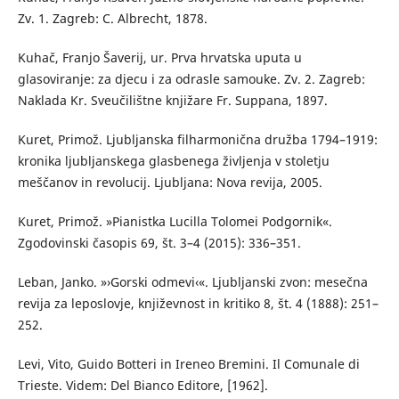
Zv. 1. Zagreb: C. Albrecht, 1878.
Kuhač, Franjo Šaverij, ur. Prva hrvatska uputa u
glasoviranje: za djecu i za odrasle samouke. Zv. 2. Zagreb:
Naklada Kr. Sveučilištne knjižare Fr. Suppana, 1897.
Kuret, Primož. Ljubljanska filharmonična družba 1794–1919:
kronika ljubljanskega glasbenega življenja v stoletju
meščanov in revolucij. Ljubljana: Nova revija, 2005.
Kuret, Primož. »Pianistka Lucilla Tolomei Podgornik«.
Zgodovinski časopis 69, št. 3–4 (2015): 336–351.
Leban, Janko. »›Gorski odmevi‹«. Ljubljanski zvon: mesečna
revija za leposlovje, književnost in kritiko 8, št. 4 (1888): 251–
252.
Levi, Vito, Guido Botteri in Ireneo Bremini. Il Comunale di
Trieste. Videm: Del Bianco Editore, [1962].