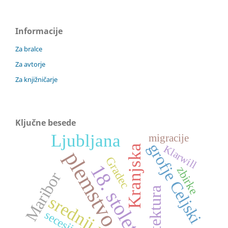
Informacije
Za bralce
Za avtorje
Za knjižničarje
Ključne besede
Ljubljana
migracije
grofje Celjski
Kranjska
Klarwill
plemstvo
Gradec
18. stoletje
zbirke
Maribor
arhitektura
srednji vek
secesija