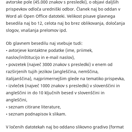
avtorske pole (45.000 znakov s presledki), o objavi daljših
prispevkov odloča uredniški odbor. Članek naj bo oddan v
Word ali Open Office datoteki. Velikost pisave glavnega
besedila naj bo 12, celota naj bo brez oblikovanja, določanja
slogov, vnašanja prelomov ipd.
Ob glavnem besedilu naj vsebuje tudi:
• avtorjeve kontaktne podatke (ime, priimek,
naslov/inštitucijo in e-mail naslov),
• povzetek (največ 3000 znakov s presledki) v enem od
razširjenih tujih jezikov (angleščina, nemščina,
italijanščina), najprimernejšim glede na tematiko prispevka,
• izvleček (največ 1000 znakov s presledki) v slovenščini in
angleščini in do 10 ključnih besed v slovenščini in
angleščini,
• seznam citirane literature,
• seznam podnapisov k slikam.
V ločenih datotekah naj bo oddano slikovno gradivo (format