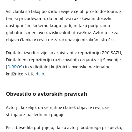
Vsi članki so takoj po izidu revije v celoti prosto dostopni. S
tem si prizadevamo, da bi bili vsi raziskovalni dosežki
dostopni čim širšemu krogu ljudi, in tako podpiramo
globalno izmenjavo raziskovalnih dosežkov. Avtorju se za
objavo članka v reviji ne zaračunavajo nikakršni stroški.
Digitalni izvodi revije so arhivirani v repozitoriju ZRC SAZU,
Digitalnem repozitoriju raziskovalnih organizacij Slovenije
(
DiRROS
) in v digitalni knjižnici slovenske nacionalne
knjižnice NUK,
dLib
.
Obvestilo o avtorskih pravicah
Avtorji, ki želijo, da se njihov članek objavi v reviji, se
strinjajo z naslednjimi pogoji:
Pisci besedila potrjujejo, da so avtorji oddanega prispevka,