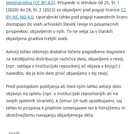
Mednarodna (CC BY 4.0)
. Prispevki iz letnikov od 25, št. 1
(2020) do 28, št. 2 (2023) so objavljeni pod pogoji licence
CC
BY-NC-ND 4.0
. Uporabniki lahko pod pogoji navedenih licenc
dostopajo do vseh arhivskih številk revije in posameznih
prispevkov, objavljenih v njih. To ne velja za v člankih
objavljena gradiva tretjih oseb.
Avtorji lahko sklenejo dodatne ločene pogodbene dogovore
za neizključno distribucijo različice dela, objavljene v reviji,
(npr. oddaja v institucijski repozitorij ali objava v knjigi) z
navedbo, da je bilo delo prvič objavljeno v tej reviji.
Pred postopkom pošiljanja ali med njim lahko avtorji delo
objavijo na spletu (npr. v institucijski repozitorijih ali na
svojih spletnih straneh), k čemur jih tudi spodbujamo, saj
lahko to prispeva k plodnim izmenjavam ter k hitrejšemu in
obsežnejšemu navajanju objavljenega dela.
Jezik