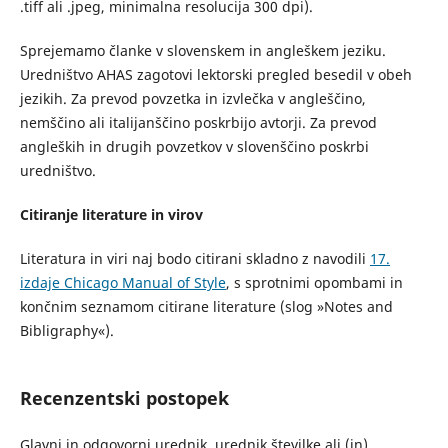
.tiff ali .jpeg, minimalna resolucija 300 dpi).
Sprejemamo članke v slovenskem in angleškem jeziku.
Uredništvo AHAS zagotovi lektorski pregled besedil v obeh
jezikih. Za prevod povzetka in izvlečka v angleščino,
nemščino ali italijanščino poskrbijo avtorji. Za prevod
angleških in drugih povzetkov v slovenščino poskrbi
uredništvo.
Citiranje literature in virov
Literatura in viri naj bodo citirani skladno z navodili
17.
izdaje Chicago Manual of Style
, s sprotnimi opombami in
končnim seznamom citirane literature (slog »Notes and
Bibligraphy«).
Recenzentski postopek
Glavni in odgovorni urednik, urednik številke ali (in)