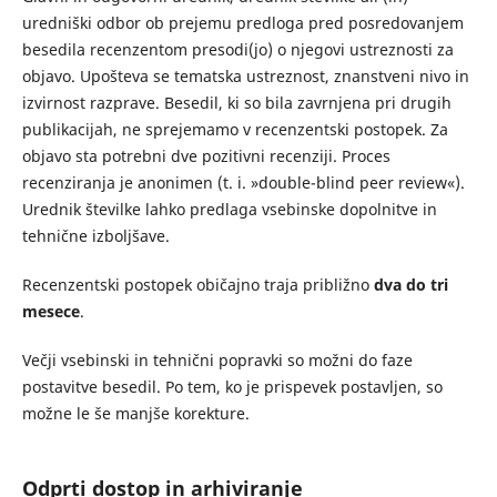
uredniški odbor ob prejemu predloga pred posredovanjem
besedila recenzentom presodi(jo) o njegovi ustreznosti za
objavo. Upošteva se tematska ustreznost, znanstveni nivo in
izvirnost razprave. Besedil, ki so bila zavrnjena pri drugih
publikacijah, ne sprejemamo v recenzentski postopek. Za
objavo sta potrebni dve pozitivni recenziji. Proces
recenziranja je anonimen (t. i. »double-blind peer review«).
Urednik številke lahko predlaga vsebinske dopolnitve in
tehnične izboljšave.
Recenzentski postopek običajno traja približno
dva do tri
mesece
.
Večji vsebinski in tehnični popravki so možni do faze
postavitve besedil. Po tem, ko je prispevek postavljen, so
možne le še manjše korekture.
Odprti dostop in arhiviranje