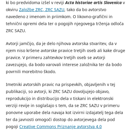
ki bo predvidoma izšel v reviji
Acta historiae artis Slovenica
v
okviru
Založbe ZRC, ZRC SAZU
, tako da bo avtorstvo
navedeno z imenom in priimkom. O likovno-grafični in
tehnični opremi dela ter o pogojih njegovega trženja odloča
ZRC SAZU.
Avtorji jamčijo, da je delo njihova avtorska stvaritev, da v
njem niso kršene avtorske pravice tretjih oseb ali kake druge
pravice. V primeru zahtevkov tretjih oseb se avtorji
zavezujejo, da bodo varovali interese založnika ter da bodo
povrnili morebitno škodo.
Imetniki avtorskih pravic na prispevkih, objavljenih v tej
publikaciji, so avtorji, ki ZRC SAZU dovoljujejo objavo,
reprodukcijo in distribucijo dela v tiskani in elektronski
verziji revije in soglašajo s tem, da se ZRC SAZU v primeru
ponovne uporabe dela navaja kot izvirni izdajatelj tega dela
ter da javnosti omogoči dostop do avtorjevega dela pod
pogoji
Creative Commons Priznanje avtorstva 4.0