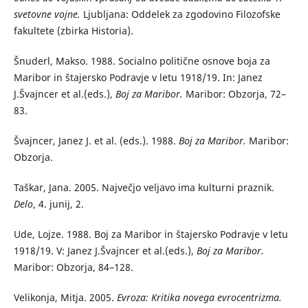
svetovne vojne.
Ljubljana: Oddelek za zgodovino Filozofske
fakultete (zbirka Historia).
Šnuderl, Makso. 1988. Socialno politične osnove boja za
Maribor in štajersko Podravje v letu 1918/19. In: Janez
J.Švajncer et al.(eds.),
Boj za Maribor.
Maribor: Obzorja, 72–
83.
Švajncer, Janez J. et al. (eds.). 1988.
Boj za Maribor.
Maribor:
Obzorja.
Taškar, Jana. 2005. Največjo veljavo ima kulturni praznik.
Delo
, 4. junij, 2.
Ude, Lojze. 1988. Boj za Maribor in štajersko Podravje v letu
1918/19. V: Janez J.Švajncer et al.(eds.),
Boj za Maribor.
Maribor: Obzorja, 84–128.
Velikonja, Mitja. 2005.
Evroza: Kritika novega evrocentrizma.