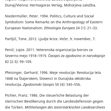
Dunaj/Vienna: Hermagoras Verlag, Mohorjeva založba.
Niedermüller, Peter. 1994. Politics, Culture and Social
Symbolism: Some Remarks on the Anthropology of Eastern
European Nationalism.
Ethnologia Europea
24 (1): 21–33.
Partljič, Tone. 2012. Ljudje krize.
Večer
, 9. november, 7.
Penič, Lojze. 2011. Veterenska organizacija borcev za
Severno mejo 1918–1919.
Časopis za zgodovino in narodopisje
82 (2-3): 99–109.
Pfeisinger, Gerhard. 1996. Meje revolucije: Revolucija leta
1848 na Štajerskem, Slovenci in Dunajska oktobrska
revolucija.
Zgodovinski časopis
50 (4): 545–556.
Pichler, Franz. 1986. Die steuerliche Belastung der
steirischen Bevölkerung durch die Landesdefension gegen
die Türken.
Mittheilungen des steiermärkischen Landesarchives