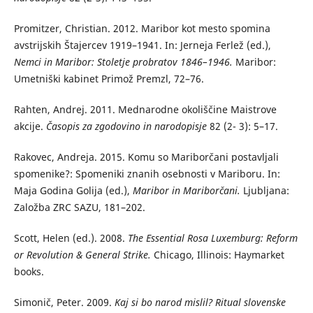
Promitzer, Christian. 2012. Maribor kot mesto spomina
avstrijskih Štajercev 1919–1941. In: Jerneja Ferlež (ed.),
Nemci in Maribor: Stoletje probratov 1846–1946.
Maribor:
Umetniški kabinet Primož Premzl, 72–76.
Rahten, Andrej. 2011. Mednarodne okoliščine Maistrove
akcije.
Časopis za zgodovino in narodopisje
82 (2- 3): 5–17.
Rakovec, Andreja. 2015. Komu so Mariborčani postavljali
spomenike?: Spomeniki znanih osebnosti v Mariboru. In:
Maja Godina Golija (ed.),
Maribor in Mariborčani.
Ljubljana:
Založba ZRC SAZU, 181–202.
Scott, Helen (ed.). 2008.
The Essential Rosa Luxemburg: Reform
or Revolution & General Strike.
Chicago, Illinois: Haymarket
books.
Simonič, Peter. 2009.
Kaj si bo narod mislil? Ritual slovenske