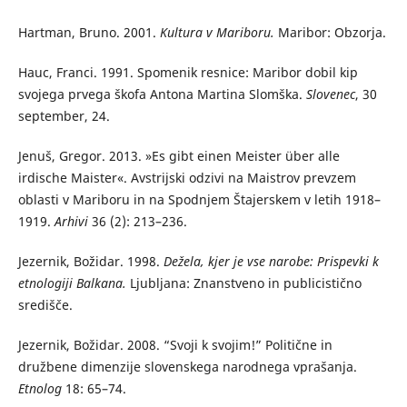
Hartman, Bruno. 2001.
Kultura v Mariboru.
Maribor: Obzorja.
Hauc, Franci. 1991. Spomenik resnice: Maribor dobil kip
svojega prvega škofa Antona Martina Slomška.
Slovenec
, 30
september, 24.
Jenuš, Gregor. 2013. »Es gibt einen Meister über alle
irdische Maister«. Avstrijski odzivi na Maistrov prevzem
oblasti v Mariboru in na Spodnjem Štajerskem v letih 1918–
1919.
Arhivi
36 (2): 213–236.
Jezernik, Božidar. 1998.
Dežela, kjer je vse narobe: Prispevki k
etnologiji Balkana.
Ljubljana: Znanstveno in publicistično
središče.
Jezernik, Božidar. 2008. “Svoji k svojim!” Politične in
družbene dimenzije slovenskega narodnega vprašanja.
Etnolog
18: 65–74.