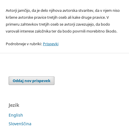
Avtorji jamčijo, da je delo njihova avtorska stvaritev, da v njem niso
kršene avtorske pravice tretjih oseb ali kake druge pravice. V
primeru zahtevkov tretjih oseb se avtorji zavezujejo, da bodo
varovali interese založnika ter da bodo povrnili morebitno škodo.
Podrobneje v rubriki:
Prispevki
Oddaj nov prispevek
Jezik
English
Slovenščina