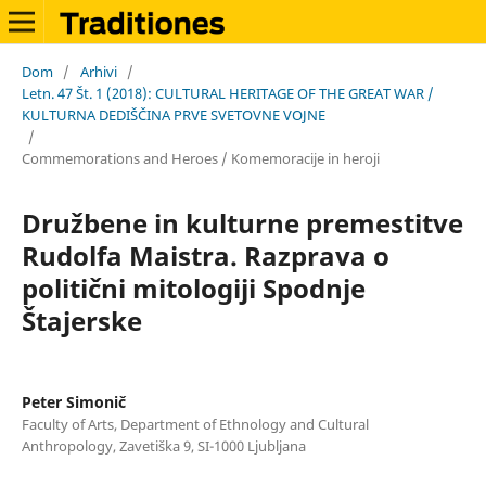
Dom
/
Arhivi
/
Letn. 47 Št. 1 (2018): CULTURAL HERITAGE OF THE GREAT WAR /
KULTURNA DEDIŠČINA PRVE SVETOVNE VOJNE
/
Commemorations and Heroes / Komemoracije in heroji
Družbene in kulturne premestitve
Rudolfa Maistra. Razprava o
politični mitologiji Spodnje
Štajerske
Peter Simonič
Faculty of Arts, Department of Ethnology and Cultural
Anthropology, Zavetiška 9, SI-1000 Ljubljana