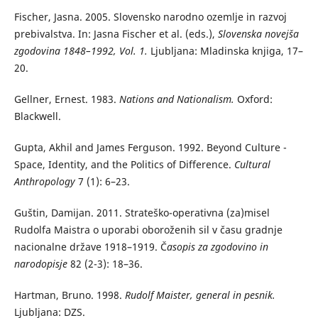
Fischer, Jasna. 2005. Slovensko narodno ozemlje in razvoj
prebivalstva. In: Jasna Fischer et al. (eds.),
Slovenska novejša
zgodovina 1848–1992, Vol. 1.
Ljubljana: Mladinska knjiga, 17–
20.
Gellner, Ernest. 1983.
Nations and Nationalism.
Oxford:
Blackwell.
Gupta, Akhil and James Ferguson. 1992. Beyond Culture -
Space, Identity, and the Politics of Difference.
Cultural
Anthropology
7 (1): 6–23.
Guštin, Damijan. 2011. Strateško-operativna (za)misel
Rudolfa Maistra o uporabi oboroženih sil v času gradnje
nacionalne države 1918–1919. Č
asopis za zgodovino in
narodopisje
82 (2-3): 18–36.
Hartman, Bruno. 1998.
Rudolf Maister, general in pesnik.
Ljubljana: DZS.