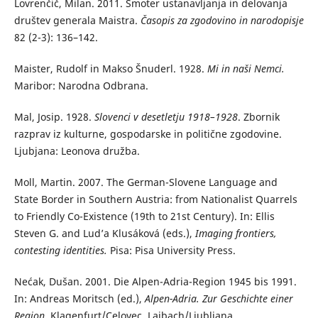
Lovrenčič, Milan. 2011. Smoter ustanavljanja in delovanja
društev generala Maistra.
Časopis za zgodovino in narodopisje
82 (2-3): 136–142.
Maister, Rudolf in Makso Šnuderl. 1928.
Mi in naši Nemci.
Maribor: Narodna Odbrana.
Mal, Josip. 1928.
Slovenci v desetletju 1918–1928
. Zbornik
razprav iz kulturne, gospodarske in politične zgodovine.
Ljubjana: Leonova družba.
Moll, Martin. 2007. The German-Slovene Language and
State Border in Southern Austria: from Nationalist Quarrels
to Friendly Co-Existence (19th to 21st Century). In: Ellis
Steven G. and Lud’a Klusáková (eds.),
Imaging frontiers,
contesting identities.
Pisa: Pisa University Press.
Nećak, Dušan. 2001. Die Alpen-Adria-Region 1945 bis 1991.
In: Andreas Moritsch (ed.),
Alpen-Adria. Zur Geschichte einer
Region.
Klagenfurt/Celovec, Laibach/Ljubljana,