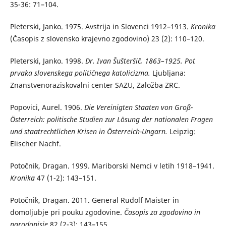
35-36: 71–104.
Pleterski, Janko. 1975. Avstrija in Slovenci 1912–1913.
Kronika
(Časopis z slovensko krajevno zgodovino) 23 (2): 110–120.
Pleterski, Janko. 1998.
Dr. Ivan Šušteršič, 1863–1925. Pot
prvaka slovenskega političnega katolicizma.
Ljubljana:
Znanstvenoraziskovalni center SAZU, Založba ZRC.
Popovici, Aurel. 1906.
Die Vereinigten Staaten von Groß-
Österreich: politische Studien zur Lösung der nationalen Fragen
und staatrechtlichen Krisen in Österreich-Ungarn.
Leipzig:
Elischer Nachf.
Potočnik, Dragan. 1999. Mariborski Nemci v letih 1918–1941.
Kronika
47 (1-2): 143–151.
Potočnik, Dragan. 2011. General Rudolf Maister in
domoljubje pri pouku zgodovine.
Časopis za zgodovino in
narodopisje
82 (2-3): 143–155.