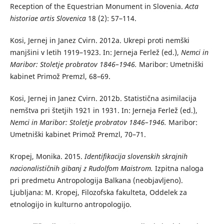
Reception of the Equestrian Monument in Slovenia.
Acta
historiae artis Slovenica
18 (2): 57–114.
Kosi, Jernej in Janez Cvirn. 2012a. Ukrepi proti nemški
manjšini v letih 1919–1923. In: Jerneja Ferlež (ed.),
Nemci in
Maribor: Stoletje probratov 1846–1946.
Maribor: Umetniški
kabinet Primož Premzl, 68–69.
Kosi, Jernej in Janez Cvirn. 2012b. Statistična asimilacija
nemštva pri štetjih 1921 in 1931. In: Jerneja Ferlež (ed.),
Nemci in Maribor: Stoletje probratov 1846–1946.
Maribor:
Umetniški kabinet Primož Premzl, 70–71.
Kropej, Monika. 2015.
Identifikacija slovenskih skrajnih
nacionalističnih gibanj z Rudolfom Maistrom.
Izpitna naloga
pri predmetu Antropologija Balkana (neobjavljeno).
Ljubljana: M. Kropej, Filozofska fakulteta, Oddelek za
etnologijo in kulturno antropologijo.