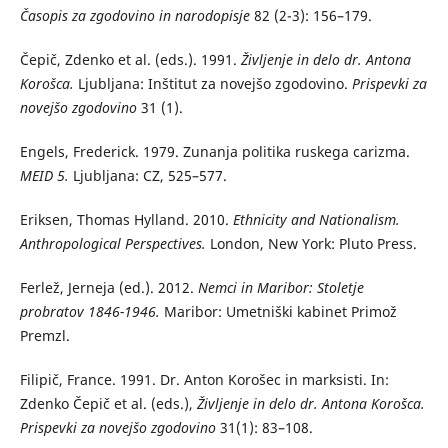
Časopis za zgodovino in narodopisje
82 (2-3): 156–179.
Čepič, Zdenko et al. (eds.). 1991.
Življenje in delo dr. Antona
Korošca.
Ljubljana: Inštitut za novejšo zgodovino.
Prispevki za
novejšo zgodovino
31 (1).
Engels, Frederick. 1979. Zunanja politika ruskega carizma.
MEID 5.
Ljubljana: CZ, 525–577.
Eriksen, Thomas Hylland. 2010.
Ethnicity and Nationalism.
Anthropological Perspectives.
London, New York: Pluto Press.
Ferlež, Jerneja (ed.). 2012.
Nemci in Maribor: Stoletje
probratov 1846-1946.
Maribor: Umetniški kabinet Primož
Premzl.
Filipič, France. 1991. Dr. Anton Korošec in marksisti. In:
Zdenko Čepič et al. (eds.),
Življenje in delo dr. Antona Korošca.
Prispevki za novejšo zgodovino
31(1): 83–108.