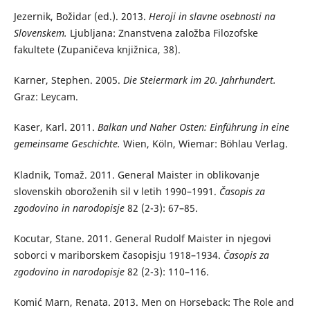
Jezernik, Božidar (ed.). 2013.
Heroji in slavne osebnosti na
Slovenskem.
Ljubljana: Znanstvena založba Filozofske
fakultete (Zupaničeva knjižnica, 38).
Karner, Stephen. 2005.
Die Steiermark im 20. Jahrhundert.
Graz: Leycam.
Kaser, Karl. 2011.
Balkan und Naher Osten: Einführung in eine
gemeinsame Geschichte.
Wien, Köln, Wiemar: Böhlau Verlag.
Kladnik, Tomaž. 2011. General Maister in oblikovanje
slovenskih oboroženih sil v letih 1990–1991.
Časopis za
zgodovino in narodopisje
82 (2-3): 67–85.
Kocutar, Stane. 2011. General Rudolf Maister in njegovi
soborci v mariborskem časopisju 1918–1934.
Časopis za
zgodovino in narodopisje
82 (2-3): 110–116.
Komić Marn, Renata. 2013. Men on Horseback: The Role and