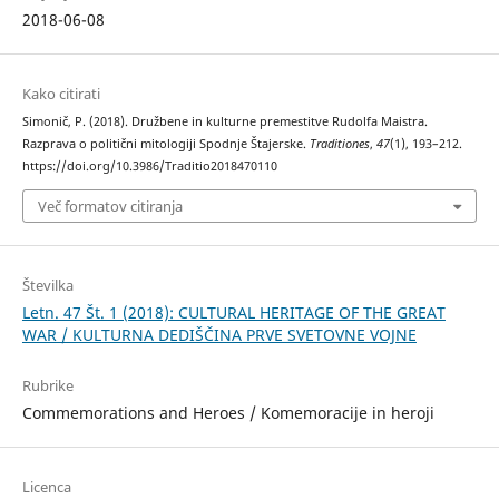
2018-06-08
Kako citirati
Simonič, P. (2018). Družbene in kulturne premestitve Rudolfa Maistra.
Razprava o politični mitologiji Spodnje Štajerske.
Traditiones
,
47
(1), 193–212.
https://doi.org/10.3986/Traditio2018470110
Več formatov citiranja
Številka
Letn. 47 Št. 1 (2018): CULTURAL HERITAGE OF THE GREAT
WAR / KULTURNA DEDIŠČINA PRVE SVETOVNE VOJNE
Rubrike
Commemorations and Heroes / Komemoracije in heroji
Licenca