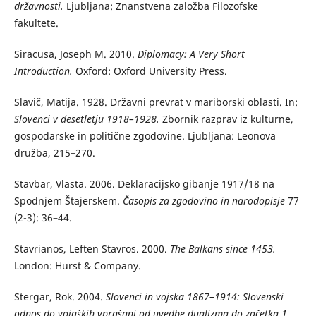
državnosti.
Ljubljana: Znanstvena založba Filozofske
fakultete.
Siracusa, Joseph M. 2010.
Diplomacy: A Very Short
Introduction.
Oxford: Oxford University Press.
Slavič, Matija. 1928. Državni prevrat v mariborski oblasti. In:
Slovenci v desetletju 1918–1928.
Zbornik razprav iz kulturne,
gospodarske in politične zgodovine. Ljubljana: Leonova
družba, 215–270.
Stavbar, Vlasta. 2006. Deklaracijsko gibanje 1917/18 na
Spodnjem Štajerskem.
Časopis za zgodovino in narodopisje
77
(2-3): 36–44.
Stavrianos, Leften Stavros. 2000.
The Balkans since 1453.
London: Hurst & Company.
Stergar, Rok. 2004.
Slovenci in vojska 1867–1914: Slovenski
odnos do vojaških vprašanj od uvedbe dualizma do začetka 1.