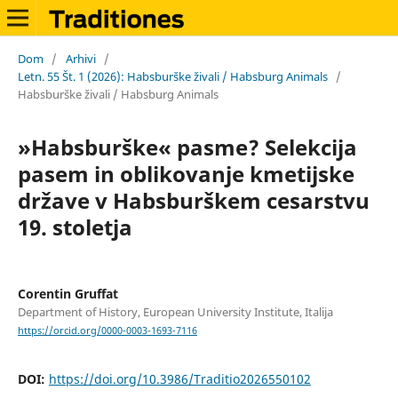
Dom
/
Arhivi
/
Letn. 55 Št. 1 (2026): Habsburške živali / Habsburg Animals
/
Habsburške živali / Habsburg Animals
»Habsburške« pasme? Selekcija
pasem in oblikovanje kmetijske
države v Habsburškem cesarstvu
19. stoletja
Corentin Gruffat
Department of History, European University Institute, Italija
https://orcid.org/0000-0003-1693-7116
DOI:
https://doi.org/10.3986/Traditio2026550102