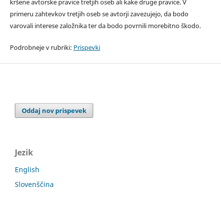
kršene avtorske pravice tretjih oseb ali kake druge pravice. V
primeru zahtevkov tretjih oseb se avtorji zavezujejo, da bodo
varovali interese založnika ter da bodo povrnili morebitno škodo.
Podrobneje v rubriki:
Prispevki
Oddaj nov prispevek
Jezik
English
Slovenščina