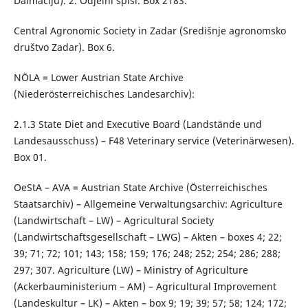
Dalmaciju). 2. Odjelni spisi. Box 2183.
Central Agronomic Society in Zadar (Središnje agronomsko
društvo Zadar). Box 6.
NÖLA = Lower Austrian State Archive
(Niederösterreichisches Landesarchiv):
2.1.3 State Diet and Executive Board (Landstände und
Landesausschuss) – F48 Veterinary service (Veterinärwesen).
Box 01.
OeStA – AVA = Austrian State Archive (Österreichisches
Staatsarchiv) – Allgemeine Verwaltungsarchiv: Agriculture
(Landwirtschaft – LW) – Agricultural Society
(Landwirtschaftsgesellschaft – LWG) – Akten – boxes 4; 22;
39; 71; 72; 101; 143; 158; 159; 176; 248; 252; 254; 286; 288;
297; 307. Agriculture (LW) – Ministry of Agriculture
(Ackerbauministerium – AM) – Agricultural Improvement
(Landeskultur – LK) – Akten – box 9; 19; 39; 57; 58; 124; 172;