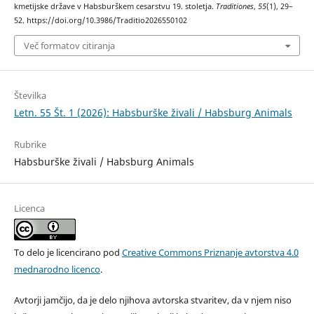
kmetijske države v Habsburškem cesarstvu 19. stoletja.
Traditiones
,
55
(1), 29–
52. https://doi.org/10.3986/Traditio2026550102
Več formatov citiranja
Številka
Letn. 55 Št. 1 (2026): Habsburške živali / Habsburg Animals
Rubrike
Habsburške živali / Habsburg Animals
Licenca
To delo je licencirano pod
Creative Commons Priznanje avtorstva 4.0
mednarodno licenco
.
Avtorji jamčijo, da je delo njihova avtorska stvaritev, da v njem niso