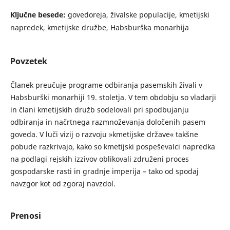
Ključne besede:
govedoreja, živalske populacije, kmetijski
napredek, kmetijske družbe, Habsburška monarhija
Povzetek
Članek preučuje programe odbiranja pasemskih živali v
Habsburški monarhiji 19. stoletja. V tem obdobju so vladarji
in člani kmetijskih družb sodelovali pri spodbujanju
odbiranja in načrtnega razmnoževanja določenih pasem
goveda. V luči vizij o razvoju »kmetijske države« takšne
pobude razkrivajo, kako so kmetijski pospeševalci napredka
na podlagi rejskih izzivov oblikovali združeni proces
gospodarske rasti in gradnje imperija – tako od spodaj
navzgor kot od zgoraj navzdol.
Prenosi