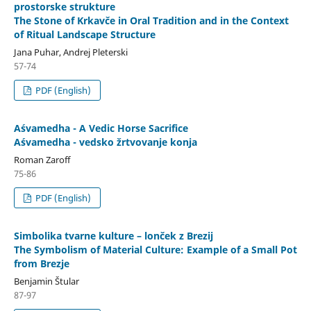
prostorske strukture
The Stone of Krkavče in Oral Tradition and in the Context
of Ritual Landscape Structure
Jana Puhar, Andrej Pleterski
57-74
PDF (English)
Aśvamedha - A Vedic Horse Sacrifice
Aśvamedha - vedsko žrtvovanje konja
Roman Zaroff
75-86
PDF (English)
Simbolika tvarne kulture – lonček z Brezij
The Symbolism of Material Culture: Example of a Small Pot
from Brezje
Benjamin Štular
87-97