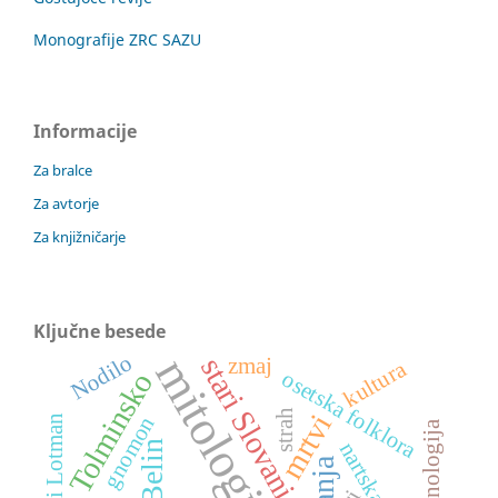
Monografije ZRC SAZU
Informacije
Za bralce
Za avtorje
Za knjižničarje
Ključne besede
Nodilo
mitologija
stari Slovani
zmaj
kultura
osetska folklora
Tolminsko
strah
mrtvi
gnomon
Juri Lotman
Belin