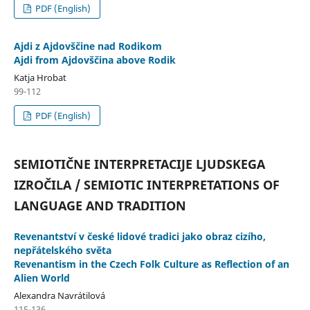
PDF (English)
Ajdi z Ajdovščine nad Rodikom
Ajdi from Ajdovščina above Rodik
Katja Hrobat
99-112
PDF (English)
SEMIOTIČNE INTERPRETACIJE LJUDSKEGA
IZROČILA / SEMIOTIC INTERPRETATIONS OF
LANGUAGE AND TRADITION
Revenantství v české lidové tradici jako obraz cizího,
nepřátelského světa
Revenantism in the Czech Folk Culture as Reflection of an
Alien World
Alexandra Navrátilová
115-136