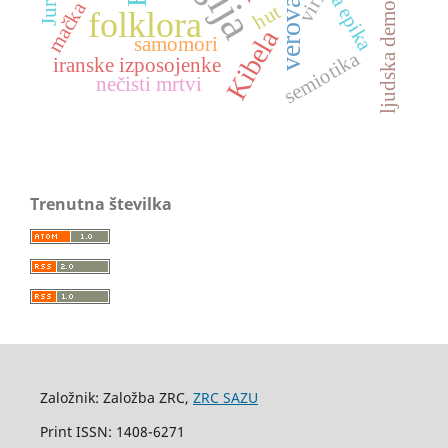
ljudska demonologija
nartska epika
verovanja
viri
mačka
hut
folklora
Kibela
samomori
semiotika
iranske izposojenke
nečisti mrtvi
Trenutna številka
Založnik: Založba ZRC,
ZRC SAZU
Print ISSN: 1408-6271