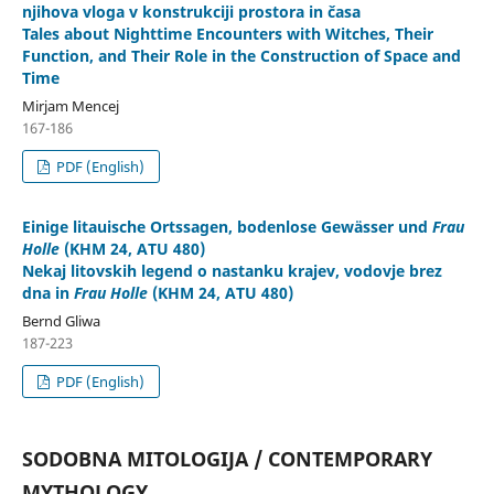
njihova vloga v konstrukciji prostora in časa
Tales about Nighttime Encounters with Witches, Their
Function, and Their Role in the Construction of Space and
Time
Mirjam Mencej
167-186
PDF (English)
Einige litauische Ortssagen, bodenlose Gewässer und
Frau
Holle
(KHM 24, ATU 480)
Nekaj litovskih legend o nastanku krajev, vodovje brez
dna in
Frau Holle
(KHM 24, ATU 480)
Bernd Gliwa
187-223
PDF (English)
SODOBNA MITOLOGIJA / CONTEMPORARY
MYTHOLOGY