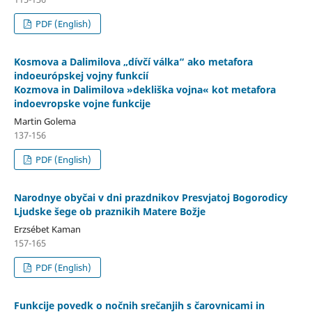
PDF (English)
Kosmova a Dalimilova „dívčí válka“ ako metafora
indoeurópskej vojny funkcií
Kozmova in Dalimilova »dekliška vojna« kot metafora
indoevropske vojne funkcije
Martin Golema
137-156
PDF (English)
Narodnye obyčai v dni prazdnikov Presvjatoj Bogorodicy
Ljudske šege ob praznikih Matere Božje
Erzsébet Kaman
157-165
PDF (English)
Funkcije povedk o nočnih srečanjih s čarovnicami in