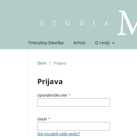
Trenutna številka
Arhivi
O reviji
Dom
/
Prijava
Prijava
Uporabniško ime
*
Geslo
*
Ste pozabili vaše geslo?