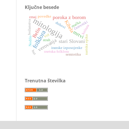
Ključne besede
poroka z borom
povedke
zmaj
mitologija
božanstva
Kibela
čarovniki
mačka
duhovi
kultura
Belin
folklora
mrtvi
viri
nartska epika
Nodilo
verovanja
strah
stari Slovani
iranske izposojenke
hut
osetska folklora
semiotika
Trenutna številka