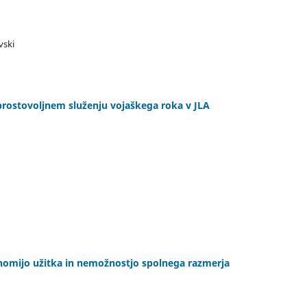
vski
prostovoljnem služenju vojaškega roka v JLA
onomijo užitka in nemožnostjo spolnega razmerja