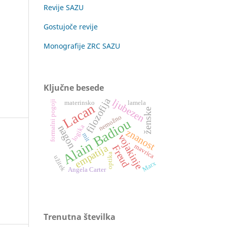
Revije SAZU
Gostujoče revije
Monografije ZRC SAZU
Ključne besede
filozofija
ljubezen
formalni pogoji
materinsko
lamela
Lacan
ženske
nemožno
Alain Badiou
nagon
logika
znanost
mit
vojakinje
empatija
mavrica
Freud
optika
užitek
Marx
Angela Carter
Trenutna številka