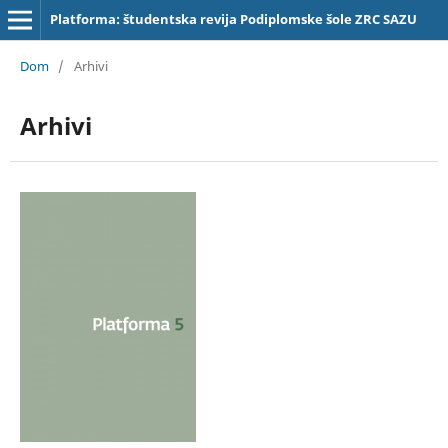
Platforma: študentska revija Podiplomske šole ZRC SAZU
Dom
/
Arhivi
Arhivi