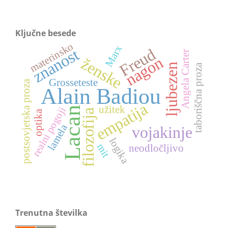
Ključne besede
materinsko
Marx
Freud
znanost
Angela Carter
nagon
ženske
ljubezen
taboriščna proza
Grosseteste
postsovjetska proza
Alain Badiou
empatija
užitek
realni pogoji
Lacan
filozofija
optika
lamela
vojakinje
logika
mit
neodločljivo
Trenutna številka