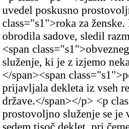
uvedel poskusno prostovolj
class="s1">roka za ženske. 
obrodila sadove, sledil ra
<span class="s1">obveznega
služenje, ki je z izjemo nek
</span><span class="s1">po
prijavljala dekleta iz vseh r
države.</span></p> <p cla
prostovoljno služenje se je 
sedem tisoč deklet, pri če