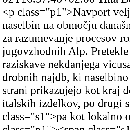
<p class="p1">Navport velja
naselbin na območju današnj
za razumevanje procesov r
jugovzhodnih Alp. Pretekle
raziskave nekdanjega vicus
drobnih najdb, ki naselbin
strani prikazujejo kot kraj
italskih izdelkov, po drugi
class="s1">pa kot lokalno 
class="p1"><span class="s