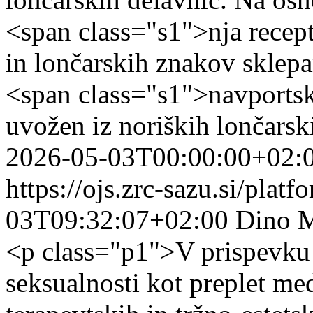
<span class="s1">nja recep
in lončarskih znakov sklepa
<span class="s1">navportsk
uvožen iz noriških lončars
2026-05-03T00:00:00+02:
https://ojs.zrc-sazu.si/plat
03T09:32:07+02:00
Dino 
<p class="p1">V prispevku 
seksualnosti kot preplet me