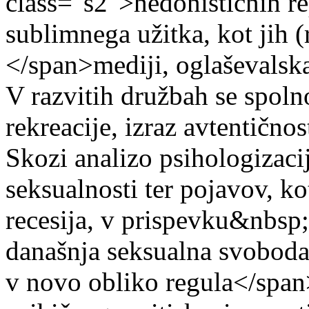
class="s2">hedonističnih re
sublimnega užitka, kot jih
</span>mediji, oglaševalska
V razvitih družbah se spoln
rekreacije, izraz avtentičnos
Skozi analizo psihologizac
seksualnosti ter pojavov, ko
recesija, v prispevku&nbs
današnja seksualna svoboda
v novo obliko regula</span