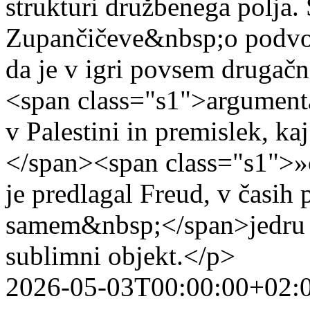
strukturi družbenega polja.
Zupančičeve&nbsp;o podvoj
da je v igri povsem drugačn
<span class="s1">argumenta
v Palestini in premislek, k
</span><span class="s1">»c
je predlagal Freud, v časih
samem&nbsp;</span>jedru a
sublimni objekt.</p>
2026-05-03T00:00:00+02: