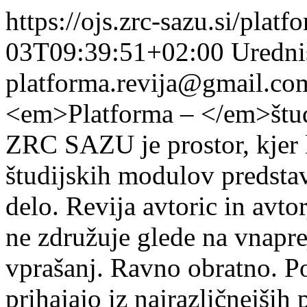
https://ojs.zrc-sazu.si/platf
03T09:39:51+02:00
Uredni
platforma.revija@gmail.co
<em>Platforma – </em>štud
ZRC SAZU je prostor, kjer l
študijskih modulov predstav
delo. Revija avtoric in avtor
ne združuje glede na vnapre
vprašanj. Ravno obratno. Po
prihajajo iz najrazličnejših