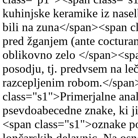
kuhinjske keramike iz naselb
bili na zuna</span><span c
pred žganjem (ante cocturam
oblikovno zelo </span><sp
posodju, tj. predvsem na leč
razcepljenim robom.</span
class="s1">Primerjalne anal
psevdoabecedne znake, ki ji
<span class="s1">oznake p
lončarskih delavnic. Na osn