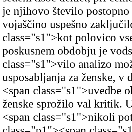
je njihovo število postopno
vojaščino uspešno zaključi
class="s1">kot polovico vs
poskusnem obdobju je vods
class="s1">vilo analizo mo
usposabljanja za ženske, v 
<span class="s1">uvedbe ob
ženske sprožilo val kritik. 
<span class="s1">nikoli po
class="p1"><span class="s1