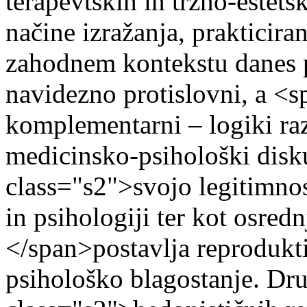
terapevtskih in tržno-estets
načine izražanja, prakticiran
zahodnem kontekstu danes 
navidezno protislovni, a <
komplementarni – logiki ra
medicinsko-psihološki dis
class="s2">svojo legitimnost
in psihologiji ter kot osred
</span>postavlja reprodukti
psihološko blagostanje. Dru