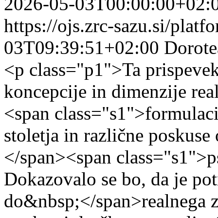
2026-05-03T00:00:00+02:
https://ojs.zrc-sazu.si/plat
03T09:39:51+02:00
Dorote
<p class="p1">Ta prispevek 
koncepcije in dimenzije re
<span class="s1">formulacij
stoletja in različne poskus
</span><span class="s1">psi
Dokazovalo se bo, da je po
do&nbsp;</span>realnega z