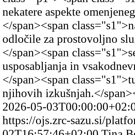
nekatere aspekte omenjenega
</span><span class="s1">na
odločile za prostovoljno sl
</span><span class="s1">s
usposabljanja in vsakodnev
</span><span class="s1">tu
njihovih izkušnjah.</span>
2026-05-03T00:00:00+02:
https://ojs.zrc-sazu.si/plat
02T16:57:46+02:00
Tina B