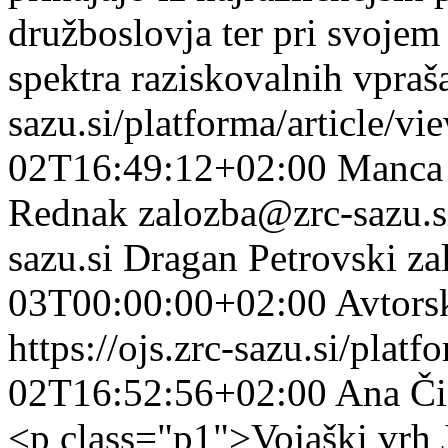
družboslovja ter pri svojem 
spektra raziskovalnih vpraš
sazu.si/platforma/article/v
02T16:49:12+02:00
Manca
Rednak
zalozba@zrc-sazu.s
sazu.si
Dragan Petrovski
za
03T00:00:00+02:00
Avtors
https://ojs.zrc-sazu.si/plat
02T16:52:56+02:00
Ana Či
<p class="p1">Vojaški vrh