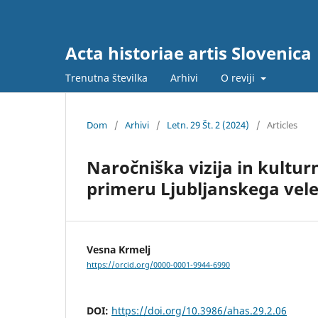
Acta historiae artis Slovenica
Trenutna številka
Arhivi
O reviji
Dom
/
Arhivi
/
Letn. 29 Št. 2 (2024)
/
Articles
Naročniška vizija in kultu
primeru Ljubljanskega vel
Vesna Krmelj
https://orcid.org/0000-0001-9944-6990
DOI:
https://doi.org/10.3986/ahas.29.2.06