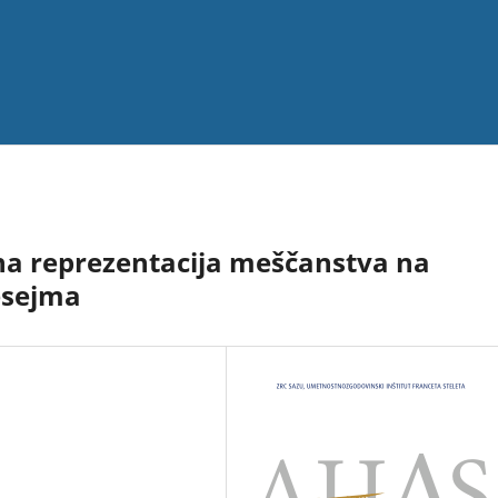
rna reprezentacija meščanstva na
esejma