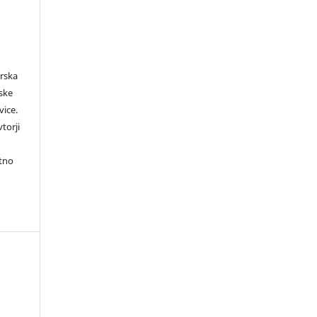
orska
rske
vice.
torji
itno