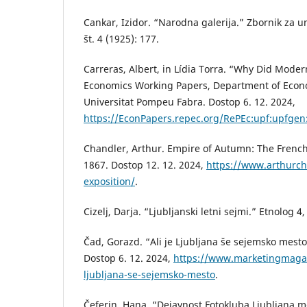
Cankar, Izidor. “Narodna galerija.” Zbornik za 
št. 4 (1925): 177.
Carreras, Albert, in Lídia Torra. “Why Did Mode
Economics Working Papers, Department of Econ
Universitat Pompeu Fabra. Dostop 6. 12. 2024,
https://EconPapers.repec.org/RePEc:upf:upfgen
Chandler, Arthur. Empire of Autumn: The French 
1867. Dostop 12. 12. 2024,
https://www.arthurch
exposition/
.
Cizelj, Darja. “Ljubljanski letni sejmi.” Etnolog 4,
Čad, Gorazd. “Ali je Ljubljana še sejemsko mes
Dostop 6. 12. 2024,
https://www.marketingmagazi
ljubljana-se-sejemsko-mesto
.
Čeferin, Hana. “Dejavnost Fotokluba Ljubljana