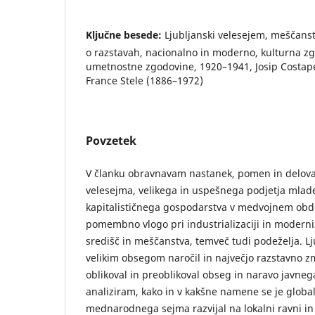
Ključne besede:
Ljubljanski velesejem, meščanst
o razstavah, nacionalno in moderno, kulturna z
umetnostne zgodovine, 1920–1941, Josip Costape
France Stele (1886–1972)
Povzetek
V članku obravnavam nastanek, pomen in delova
velesejma, velikega in uspešnega podjetja mla
kapitalističnega gospodarstva v medvojnem obdob
pomembno vlogo pri industrializaciji in moderniz
središč in meščanstva, temveč tudi podeželja. Lj
velikim obsegom naročil in največjo razstavno 
oblikoval in preoblikoval obseg in naravo javneg
analiziram, kako in v kakšne namene se je globa
mednarodnega sejma razvijal na lokalni ravni in 