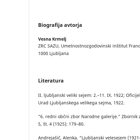
Biografija avtorja
Vesna Krmelj
ZRC SAZU, Umetnostnozgodovinski inštitut Francet
1000 Ljubljana
Literatura
II. ljubljanski veliki sejem: 2.–11. IX. 1922; Oficij
Urad Ljubljanskega velikega sejma, 1922.
“6. redni občni zbor Narodne galerije.” Zborni
5, št. 4 (1925): 179–80.
Andrejašič, Alenka. “Ljubljanski velesejem (192