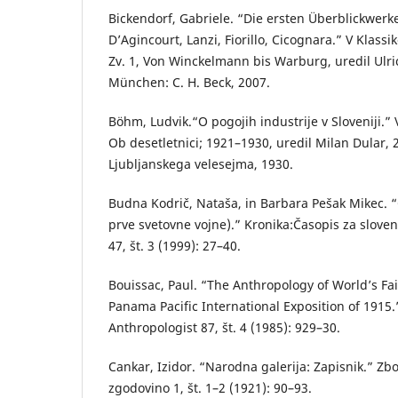
Bickendorf, Gabriele. “Die ersten Überblickwerk
D’Agincourt, Lanzi, Fiorillo, Cicognara.” V Klass
Zv. 1, Von Winckelmann bis Warburg, uredil Ulric
München: C. H. Beck, 2007.
Böhm, Ludvik.“O pogojih industrije v Sloveniji.” 
Ob desetletnici; 1921–1930, uredil Milan Dular, 
Ljubljanskega velesejma, 1930.
Budna Kodrič, Nataša, in Barbara Pešak Mikec. “C
prve svetovne vojne).” Kronika:Časopis za slove
47, št. 3 (1999): 27–40.
Bouissac, Paul. “The Anthropology of World’s Fai
Panama Pacific International Exposition of 1915
Anthropologist 87, št. 4 (1985): 929–30.
Cankar, Izidor. “Narodna galerija: Zapisnik.” Z
zgodovino 1, št. 1–2 (1921): 90–93.