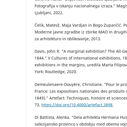
Fotografija v iskanju nacionalnega izraza.” Magi
Ljubljani, 2022.
Čelik, Matevž, Maja Vardjan in Bogo Zupančič. P
Moderne javne zgradbe iz zbirke MAO in drugih 
za arhitekturo in oblikovanje, 2013.
Davis, John R. “A marginal exhibition? The All-G
1844.” V Cultures of international exhibitions, 
exhibitions in the margins, uredila Marta Filipo
York: Routledge, 2020.
Demeulenaere-Douyère, Christiane. “Pour le prog
France: Les expositions nationales des produits d
1849).” Artefact: Techniques, histoire et scienc
73,
https://doi.org/10.4000/artefact.3898
.
Di Battista, Alenka. “Dela arhitekta Hermana Hu
salezijansko provinco v obdobju med obema vojn