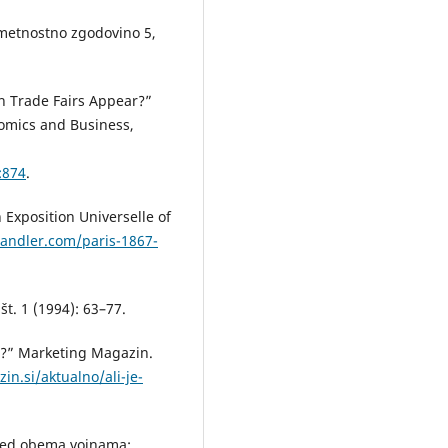
umetnostno zgodovino 5,
rn Trade Fairs Appear?”
omics and Business,
:874
.
Exposition Universelle of
andler.com/paris-1867-
 št. 1 (1994): 63–77.
to?” Marketing Magazin.
n.si/aktualno/ali-je-
 med obema vojnama: