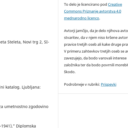
To delo je licencirano pod
Creative
Commons Priznanje avtorstva 4.0
mednarodno licenco
.
Avtorji jamčijo, da je delo njihova avt
stvaritev, da v njem niso kršene avto
a Steleta, Novi trg 2, SI-
pravice tretjih oseb ali kake druge pra
V primeru zahtevkov tretjih oseb se av
zavezujejo, da bodo varovali interese
založnika ter da bodo povrnili moreb
škodo.
Podrobneje v rubriki:
Prispevki
elni katalog. Ljubljana:
k za umetnostno zgodovino
1–1941).” Diplomska