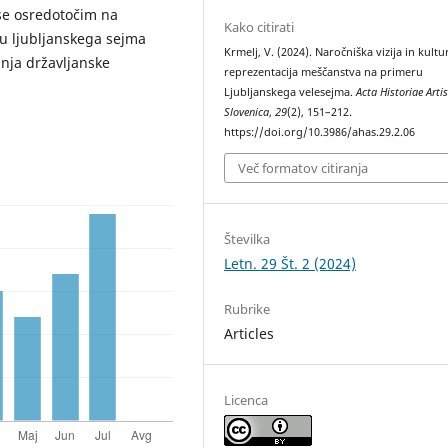
se osredotočim na
Kako citirati
ru ljubljanskega sejma
Krmelj, V. (2024). Naročniška vizija in kult
anja državljanske
reprezentacija meščanstva na primeru
Ljubljanskega velesejma.
Acta Historiae Arti
Slovenica
,
29
(2), 151–212.
https://doi.org/10.3986/ahas.29.2.06
Več formatov citiranja
Številka
Letn. 29 Št. 2 (2024)
Rubrike
Articles
Licenca