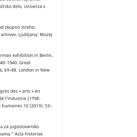
strsko delo, Univerza v
od skupno streho:
arhivov. Ljubljana: Muzej
erman exhibition in Berlin,
1840–1940: Great
vá, 69–88. London in New
rès des « arts » en
e l’industrie (1798-
es humaines 10 (2019): 53–
sa za jugoslovansko
ama.” Acta historiae