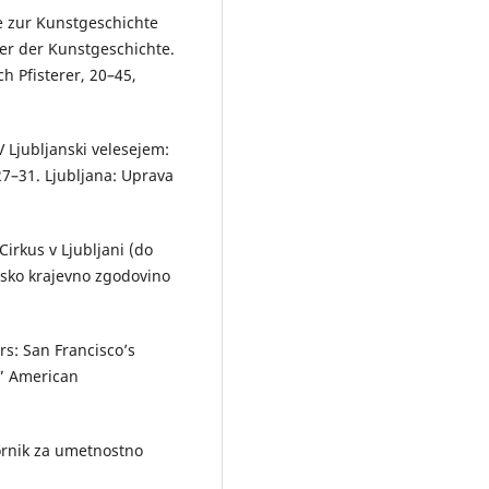
e zur Kunstgeschichte
iker der Kunstgeschichte.
h Pfisterer, 20–45,
V Ljubljanski velesejem:
27–31. Ljubljana: Uprava
irkus v Ljubljani (do
nsko krajevno zgodovino
rs: San Francisco’s
.” American
bornik za umetnostno