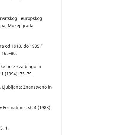
hrvatskog i europskog
opa; Muzej grada
ra od 1910. do 1935.”
: 165–80.
ske borze za blago in
 1 (1994): 75–79.
. Ljubljana: Znanstveno in
 Formations, št. 4 (1988):
5, 1.