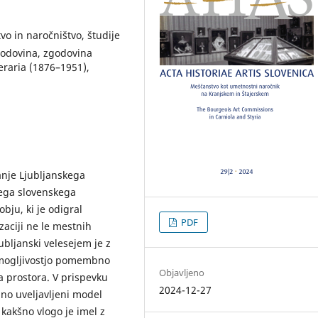
vo in naročništvo, študije
godovina, zgodovina
raria (1876–1951),
nje Ljubljanskega
dega slovenskega
ju, ki je odigral
PDF
aciji ne le mestnih
ubljanski velesejem je z
zmogljivostjo pomembno
Objavljeno
a prostora. V prispevku
2024-12-27
lno uveljavljeni model
kakšno vlogo je imel z