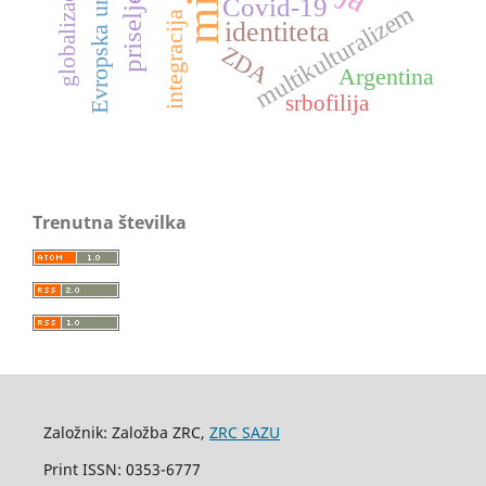
priseljenci
globalizacija
Evropska unija
Covid-19
multikulturalizem
integracija
identiteta
ZDA
Argentina
srbofilija
Trenutna številka
Založnik: Založba ZRC,
ZRC SAZU
Print ISSN: 0353-6777