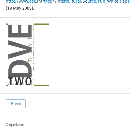
http://www.coe.int/t/dg4/intercultural/Source/Pub_White_Pap
(19 May 2009).
PDF
Objavljeno