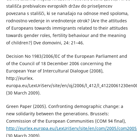
stališča prebivalcev evropskih držav do priseljencev
povezana s stališči, ki se nanašajo na odnose med spoloma,
rodnostno vedenje in vrednotenje otrok? (Are the attitudes
of Europeans towards immigrants related to their attitudes
towards gender roles, fertility behaviour and the meaning
of children?) Dve domovini, 24: 21–46.
Decision No 1983/2006/EC of the European Parliament and
of the Council of 18 December 2006 concerning the
European Year of Intercultural Dialogue (2008),
http://eurlex.
europa.eu/LexUriServ/site/en/oj/2006/l_412/l_41220061230en0
(30 March 2009).
Green Paper (2005). Confronting demographic change: a
new solidarity between the generations. Brussels:
Commission of the European Communities (COM 94 final),
http://eurlex.europa.eu/LexUriServ/site/en/com/2005/com200
(30 March 2009).