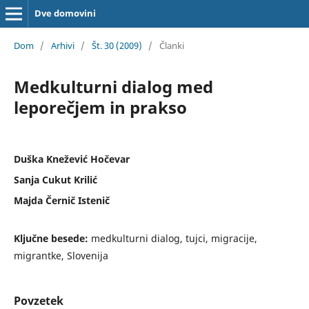
Dve domovini
Dom
/
Arhivi
/
Št. 30 (2009)
/
Članki
Medkulturni dialog med
leporečjem in prakso
Duška Knežević Hočevar
Sanja Cukut Krilić
Majda Černič Istenič
Ključne besede:
medkulturni dialog, tujci, migracije,
migrantke, Slovenija
Povzetek