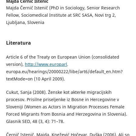
Majda Černič Istenič
Majda Černič Istenič (PhD in Sociology, Senior Research
Fellow, Sociomedical Institute at SRC SASA, Novi trg 2,
Ljubljana, Slovenia
Literatura
Article 6 of the Treaty on European Union (consolidated
version),
http://www.europarl
.
europa.eu/hearings/20000222/libe/art6/default_en.htm?
textMode=on (10 April 2009).
Cukut, Sanja (2008). Ženske kot akterke migracijskih
procesov. Prisilne priseljenke iz Bosne in Hercegovine v
Sloveniji (Women as Actors in Migration Processes Female
Forced Migrants from Bosnia and Herzegovina in Slovenia).
Glasnik SED, 48 (3, 4): 71–78.
Černič Istenič, Majda, Knežević Hočevar, Duška (2006). Ali so