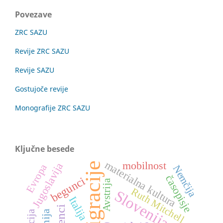
Povezave
ZRC SAZU
Revije ZRC SAZU
Revije SAZU
Gostujoče revije
Monografije ZRC SAZU
Ključne besede
materialna kultura
mobilnost
migracije
Jugoslavija
Evropa
Nemčija
časopisje
begunci
Avstrija
Ruth Mitchell
Slovenija
Italija