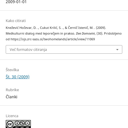
2009-01-01
Kako citirati
Knežević Hočevar, D. ., Cukut Krilić, S. ., & Černič Istenič, M. . (2009).
Medkulturni dialog med leporečjem in prakso.
Dve Domovini
, (30). Pridobljeno
od https://ojs.zrc-sazu.si/twohomelands/article/view/11069
Več formatov citiranja
Številka
Št. 30 (2009)
Rubrike
Članki
Licenca