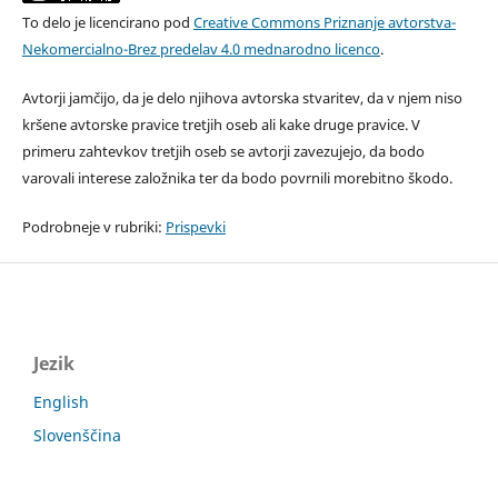
To delo je licencirano pod
Creative Commons Priznanje avtorstva-
Nekomercialno-Brez predelav 4.0 mednarodno licenco
.
Avtorji jamčijo, da je delo njihova avtorska stvaritev, da v njem niso
kršene avtorske pravice tretjih oseb ali kake druge pravice. V
primeru zahtevkov tretjih oseb se avtorji zavezujejo, da bodo
varovali interese založnika ter da bodo povrnili morebitno škodo.
Podrobneje v rubriki:
Prispevki
Jezik
English
Slovenščina