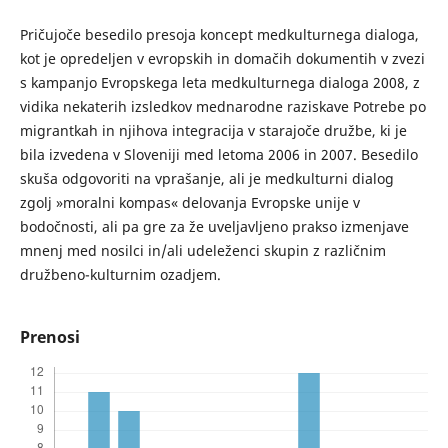
Pričujoče besedilo presoja koncept medkulturnega dialoga,
kot je opredeljen v evropskih in domačih dokumentih v zvezi
s kampanjo Evropskega leta medkulturnega dialoga 2008, z
vidika nekaterih izsledkov mednarodne raziskave Potrebe po
migrantkah in njihova integracija v starajoče družbe, ki je
bila izvedena v Sloveniji med letoma 2006 in 2007. Besedilo
skuša odgovoriti na vprašanje, ali je medkulturni dialog
zgolj »moralni kompas« delovanja Evropske unije v
bodočnosti, ali pa gre za že uveljavljeno prakso izmenjave
mnenj med nosilci in/ali udeleženci skupin z različnim
družbeno-kulturnim ozadjem.
Prenosi