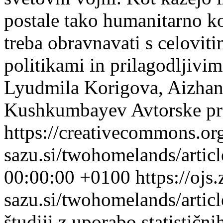
postale tako humanitarno kot
treba obravnavati s celovit
politikami in prilagodljivi
Lyudmila Korigova, Aizhan
Kushkumbayev
Avtorske pr
https://creativecommons.or
sazu.si/twohomelands/artic
00:00:00 +0100
https://ojs.
sazu.si/twohomelands/arti
študiji z uporabo statistični