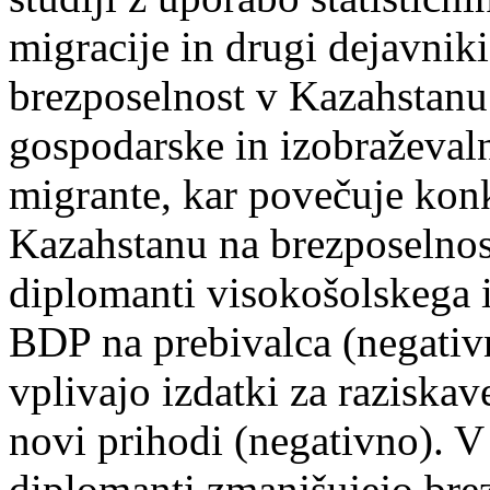
migracije in drugi dejavniki
brezposelnost v Kazahstanu 
gospodarske in izobraževaln
migrante, kar povečuje kon
Kazahstanu na brezposelnost
diplomanti visokošolskega i
BDP na prebivalca (negativ
vplivajo izdatki za raziskav
novi prihodi (negativno). V
diplomanti zmanjšujejo bre