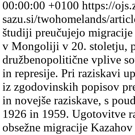
00:00:00 +0100
https://ojs.
sazu.si/twohomelands/arti
študiji preučujejo migracije
v Mongoliji v 20. stoletju, 
družbenopolitične vplive sov
in represije. Pri raziskavi
iz zgodovinskih popisov pr
in novejše raziskave, s po
1926 in 1959. Ugotovitve ra
obsežne migracije Kazahov 