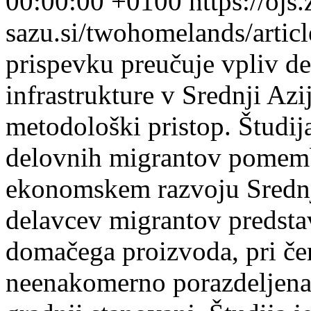
00:00:00 +0100
https://ojs.
sazu.si/twohomelands/arti
prispevku preučuje vpliv de
infrastrukture v Srednji Azi
metodološki pristop. Študij
delovnih migrantov pomem
ekonomskem razvoju Srednje
delavcev migrantov predstav
domačega proizvoda, pri čem
neenakomerno porazdeljena,