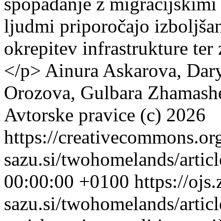
spopadanje z migracijskimi i
ljudmi priporočajo izboljš
okrepitev infrastrukture ter
</p>
Ainura Askarova, Dar
Orozova, Gulbara Zhamash
Avtorske pravice (c) 2026
https://creativecommons.or
sazu.si/twohomelands/artic
00:00:00 +0100
https://ojs.
sazu.si/twohomelands/arti