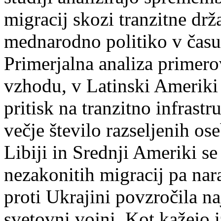
migracij skozi tranzitne drž
mednarodno politiko v čas
Primerjalna analiza primer
vzhodu, v Latinski Ameriki 
pritisk na tranzitno infrastr
večje število razseljenih os
Libiji in Srednji Ameriki se
nezakonitih migracij pa nar
proti Ukrajini povzročila n
svetovni vojni. Kot kažejo i