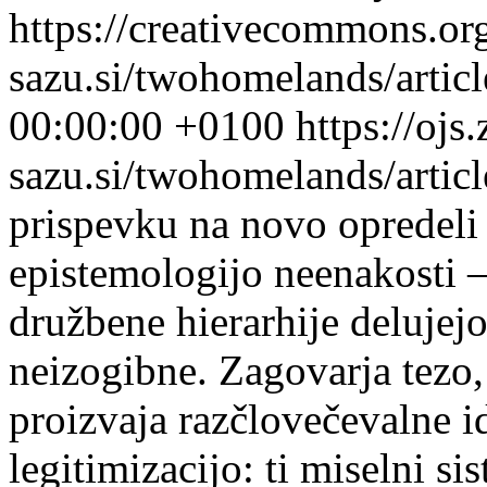
https://creativecommons.or
sazu.si/twohomelands/artic
00:00:00 +0100
https://ojs.
sazu.si/twohomelands/arti
prispevku na novo opredeli
epistemologijo neenakosti 
družbene hierarhije delujej
neizogibne. Zagovarja tezo,
proizvaja razčlovečevalne i
legitimizacijo: ti miselni s