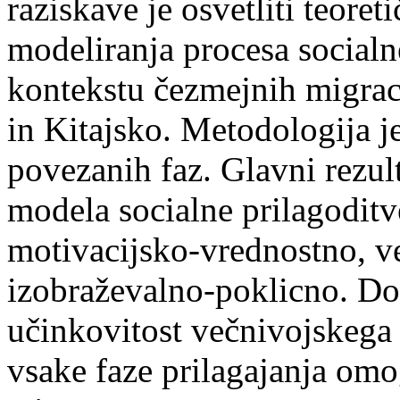
raziskave je osvetliti teore
modeliranja procesa socialn
kontekstu čezmejnih migrac
in Kitajsko. Metodologija j
povezanih faz. Glavni rezul
modela socialne prilagodit
motivacijsko-vrednostno, v
izobraževalno-poklicno. Dobl
učinkovitost večnivojskega p
vsake faze prilagajanja om