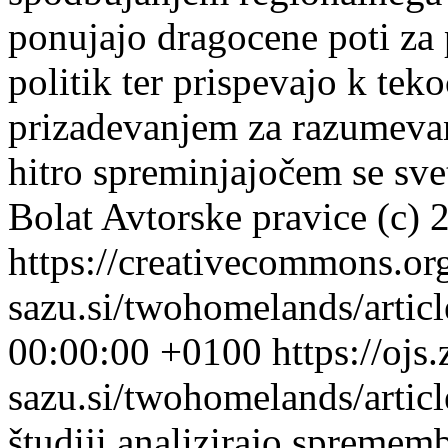
ponujajo dragocene poti za 
politik ter prispevajo k te
prizadevanjem za razumevan
hitro spreminjajočem se s
Bolat
Avtorske pravice (c) 
https://creativecommons.or
sazu.si/twohomelands/artic
00:00:00 +0100
https://ojs.
sazu.si/twohomelands/arti
študiji analizirajo spremem