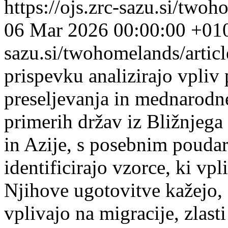
https://ojs.zrc-sazu.si/two
06 Mar 2026 00:00:00 +01
sazu.si/twohomelands/arti
prispevku analizirajo vpliv 
preseljevanja in mednarodne
primerih držav iz Bližnjega
in Azije, s posebnim pouda
identificirajo vzorce, ki vpl
Njihove ugotovitve kažejo,
vplivajo na migracije, zlast