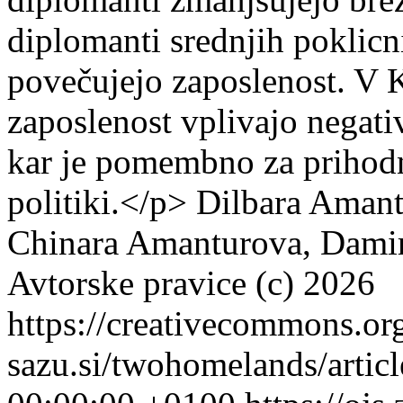
diplomanti srednjih poklicni
povečujejo zaposlenost. V 
zaposlenost vplivajo negati
kar je pomembno za prihodn
politiki.</p>
Dilbara Amant
Chinara Amanturova, Damir
Avtorske pravice (c) 2026
https://creativecommons.or
sazu.si/twohomelands/artic