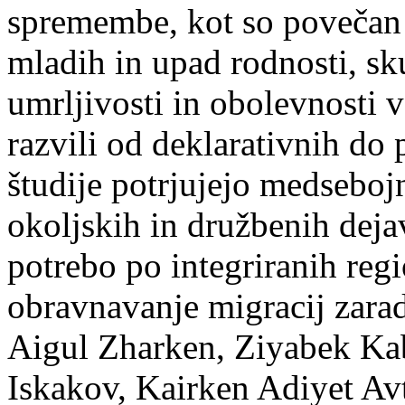
spremembe, kot so povečan 
mladih in upad rodnosti, s
umrljivosti in obolevnosti 
razvili od deklarativnih do p
študije potrjujejo medseboj
okoljskih in družbenih deja
potrebo po integriranih regi
obravnavanje migracij zara
Aigul Zharken, Ziyabek Kab
Iskakov, Kairken Adiyet
Av