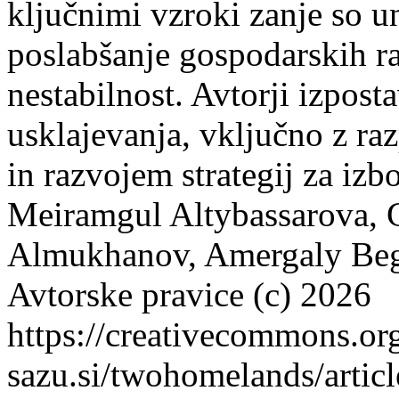
ključnimi vzroki zanje so un
poslabšanje gospodarskih r
nestabilnost. Avtorji izpos
usklajevanja, vključno z ra
in razvojem strategij za izb
Meiramgul Altybassarova, 
Almukhanov, Amergaly Beg
Avtorske pravice (c) 2026
https://creativecommons.or
sazu.si/twohomelands/artic