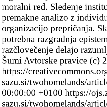
moralni red. Sledenje institu
premakne analizo z individ
organizacijo prepričanja. S
potrebna razgradnja epistem
razčlovečenje delajo razuml
Šumi
Avtorske pravice (c) 
https://creativecommons.or
sazu.si/twohomelands/artic
00:00:00 +0100
https://ojs.
sazu.si/twohomelands/arti