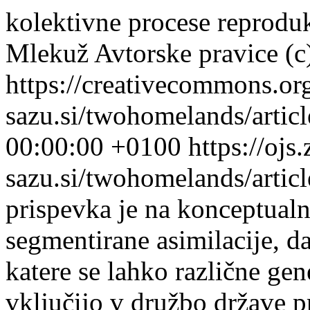
kolektivne procese reprodu
Mlekuž
Avtorske pravice (c
https://creativecommons.or
sazu.si/twohomelands/artic
00:00:00 +0100
https://ojs.
sazu.si/twohomelands/arti
prispevka je na konceptualni
segmentirane asimilacije, d
katere se lahko različne ge
vključijo v družbo države pri