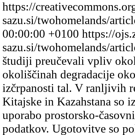
https://creativecommons.or
sazu.si/twohomelands/artic
00:00:00 +0100
https://ojs.
sazu.si/twohomelands/arti
študiji preučevali vpliv ok
okoliščinah degradacije ok
izčrpanosti tal. V ranljivih 
Kitajske in Kazahstana so i
uporabo prostorsko-časovni
podatkov. Ugotovitve so p