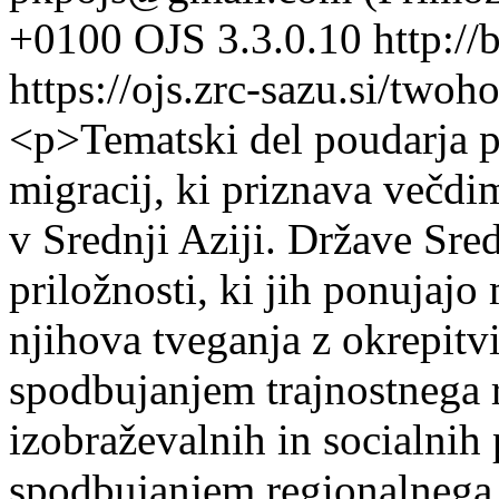
+0100
OJS 3.3.0.10
http://
https://ojs.zrc-sazu.si/two
<p>Tematski del poudarja p
migracij, ki priznava večdi
v Srednji Aziji. Države Sred
priložnosti, ki jih ponujajo
njihova tveganja z okrepitv
spodbujanjem trajnostnega 
izobraževalnih in socialnih
spodbujanjem regionalnega 