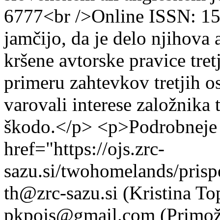
6777<br />Online ISSN: 1
jamčijo, da je delo njihova 
kršene avtorske pravice tret
primeru zahtevkov tretjih o
varovali interese založnika
škodo.</p> <p>Podrobneje v
href="https://ojs.zrc-
sazu.si/twohomelands/pris
th@zrc-sazu.si (Kristina To
pkpojs@gmail.com (Primož