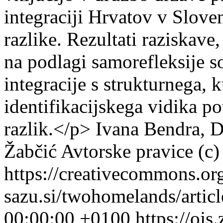
integraciji Hrvatov v Slove
razlike. Rezultati raziskave
na podlagi samorefleksije s
integracije s strukturnega, 
identifikacijskega vidika po
razlik.</p>
Ivana Bendra, D
Žabčić
Avtorske pravice (c
https://creativecommons.or
sazu.si/twohomelands/artic
00:00:00 +0100
https://ojs.