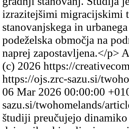
gradnji stanovanj. Študija je
izrazitejšimi migracijskimi 
stanovanjskega in urbanega
podeželska območja na podro
naprej zapostavljena.</p>
A
(c) 2026 https://creativeco
https://ojs.zrc-sazu.si/two
06 Mar 2026 00:00:00 +01
sazu.si/twohomelands/arti
študiji preučujejo dinamik