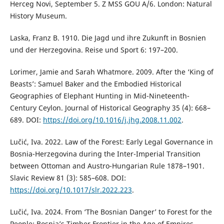
Herceg Novi, September 5. Z MSS GOU A/6. London: Natural
History Museum.
Laska, Franz B. 1910. Die Jagd und ihre Zukunft in Bosnien
und der Herzegovina. Reise und Sport 6: 197–200.
Lorimer, Jamie and Sarah Whatmore. 2009. After the ‘King of
Beasts’: Samuel Baker and the Embodied Historical
Geographies of Elephant Hunting in Mid-Nineteenth-
Century Ceylon. Journal of Historical Geography 35 (4): 668–
689. DOI:
https://doi.org/10.1016/j.jhg.2008.11.002
.
Lučić, Iva. 2022. Law of the Forest: Early Legal Governance in
Bosnia-Herzegovina during the Inter-Imperial Transition
between Ottoman and Austro-Hungarian Rule 1878–1901.
Slavic Review 81 (3): 585–608. DOI:
https://doi.org/10.1017/slr.2022.223
.
Lučić, Iva. 2024. From ‘The Bosnian Danger’ to Forest for the
People: Bosnia’s Timber Frontier in the Age of Empires.