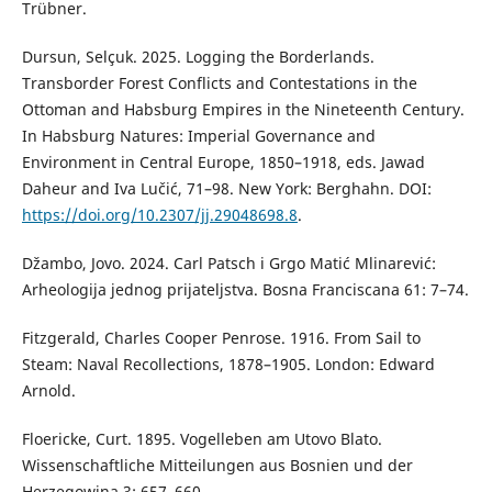
Trübner.
Dursun, Selçuk. 2025. Logging the Borderlands.
Transborder Forest Conflicts and Contestations in the
Ottoman and Habsburg Empires in the Nineteenth Century.
In Habsburg Natures: Imperial Governance and
Environment in Central Europe, 1850–1918, eds. Jawad
Daheur and Iva Lučić, 71–98. New York: Berghahn. DOI:
https://doi.org/10.2307/jj.29048698.8
.
Džambo, Jovo. 2024. Carl Patsch i Grgo Matić Mlinarević:
Arheologija jednog prijateljstva. Bosna Franciscana 61: 7–74.
Fitzgerald, Charles Cooper Penrose. 1916. From Sail to
Steam: Naval Recollections, 1878–1905. London: Edward
Arnold.
Floericke, Curt. 1895. Vogelleben am Utovo Blato.
Wissenschaftliche Mitteilungen aus Bosnien und der
Herzegowina 3: 657–660.