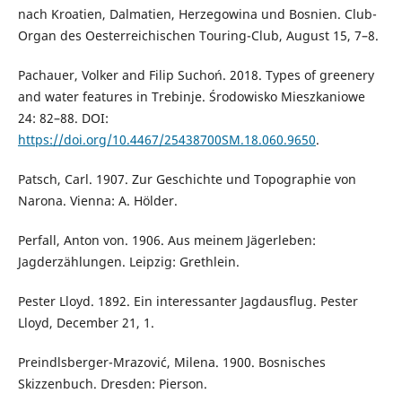
nach Kroatien, Dalmatien, Herzegowina und Bosnien. Club-
Organ des Oesterreichischen Touring-Club, August 15, 7–8.
Pachauer, Volker and Filip Suchoń. 2018. Types of greenery
and water features in Trebinje. Środowisko Mieszkaniowe
24: 82–88. DOI:
https://doi.org/10.4467/25438700SM.18.060.9650
.
Patsch, Carl. 1907. Zur Geschichte und Topographie von
Narona. Vienna: A. Hölder.
Perfall, Anton von. 1906. Aus meinem Jägerleben:
Jagderzählungen. Leipzig: Grethlein.
Pester Lloyd. 1892. Ein interessanter Jagdausflug. Pester
Lloyd, December 21, 1.
Preindlsberger-Mrazović, Milena. 1900. Bosnisches
Skizzenbuch. Dresden: Pierson.