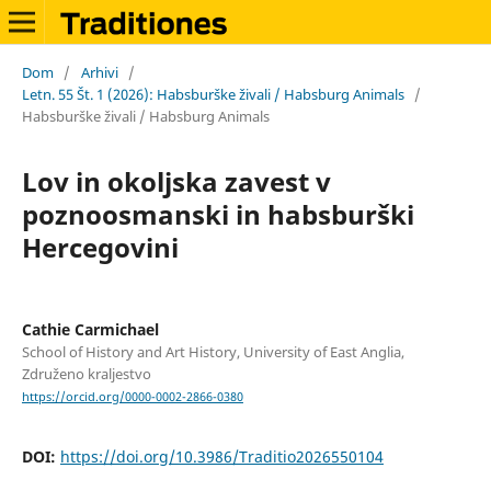
Dom
/
Arhivi
/
Letn. 55 Št. 1 (2026): Habsburške živali / Habsburg Animals
/
Habsburške živali / Habsburg Animals
Lov in okoljska zavest v
poznoosmanski in habsburški
Hercegovini
Cathie Carmichael
School of History and Art History, University of East Anglia,
Združeno kraljestvo
https://orcid.org/0000-0002-2866-0380
DOI:
https://doi.org/10.3986/Traditio2026550104