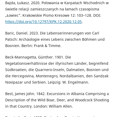
Bajda, Łukasz. 2020. Polowania w Karpatach Wschodnich w
świetle relacji zamieszczanych na łamach czasopisma
„Łowiec”. Krakowskie Pismo Kresowe 12: 103–128. DOI:
https://doi.org/10.12797/KPK.12.2020.12.05
.
Baric, Daniel. 2023. Die Lebenserinnerungen von Carl
Patsch: Archäologie eines Lebens zwischen Böhmen und
Bosnien. Berlin: Frank & Timme.
Beck-Mannagetta, Günther. 1901. Die
Vegetationsverhältnisse der illyrischen Länder, begreifend
Südkroatien, die Quarnero-Inseln, Dalmatien, Bosnien und
die Hercegovina, Montenegro, Nordalbanien, den Sandzak
Novipazar und Serbien. Leipzig: W. Engelmann.
Best, James John. 1842. Excursions in Albania Comprising a
Description of the Wild Boar, Deer, and Woodcock Shooting
in that Country. London: William Allen.