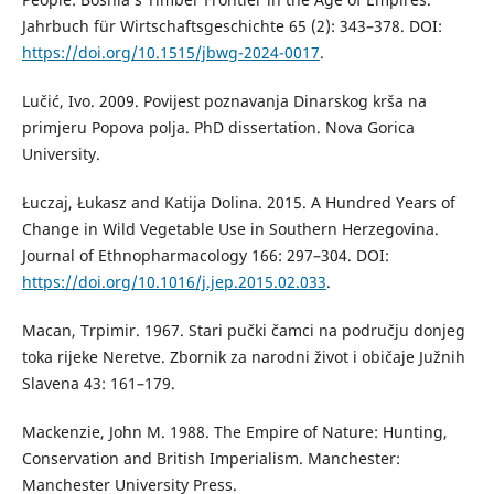
Jahrbuch für Wirtschaftsgeschichte 65 (2): 343–378. DOI:
https://doi.org/10.1515/jbwg-2024-0017
.
Lučić, Ivo. 2009. Povijest poznavanja Dinarskog krša na
primjeru Popova polja. PhD dissertation. Nova Gorica
University.
Łuczaj, Łukasz and Katija Dolina. 2015. A Hundred Years of
Change in Wild Vegetable Use in Southern Herzegovina.
Journal of Ethnopharmacology 166: 297–304. DOI:
https://doi.org/10.1016/j.jep.2015.02.033
.
Macan, Trpimir. 1967. Stari pučki čamci na području donjeg
toka rijeke Neretve. Zbornik za narodni život i običaje Južnih
Slavena 43: 161–179.
Mackenzie, John M. 1988. The Empire of Nature: Hunting,
Conservation and British Imperialism. Manchester:
Manchester University Press.