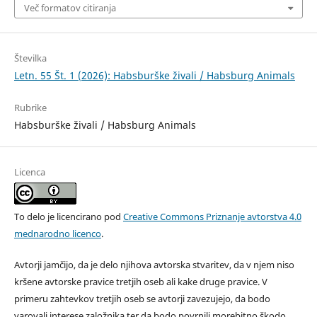
Več formatov citiranja
Številka
Letn. 55 Št. 1 (2026): Habsburške živali / Habsburg Animals
Rubrike
Habsburške živali / Habsburg Animals
Licenca
To delo je licencirano pod
Creative Commons Priznanje avtorstva 4.0
mednarodno licenco
.
Avtorji jamčijo, da je delo njihova avtorska stvaritev, da v njem niso
kršene avtorske pravice tretjih oseb ali kake druge pravice. V
primeru zahtevkov tretjih oseb se avtorji zavezujejo, da bodo
varovali interese založnika ter da bodo povrnili morebitno škodo.