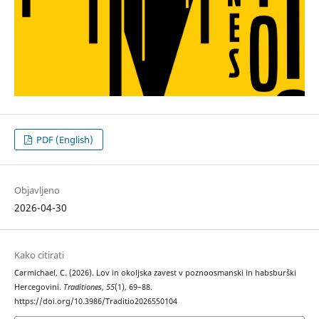
PDF (English)
Objavljeno
2026-04-30
Kako citirati
Carmichael, C. (2026). Lov in okoljska zavest v poznoosmanski in habsburški
Hercegovini.
Traditiones
,
55
(1), 69–88.
https://doi.org/10.3986/Traditio2026550104