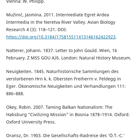
Vienna: W. Philipp.
Mužinić, Jasmina. 2011. Intermediate Egret Ardea
Intermedia in the Neretva River Valley. Avian Biology
Research 4 (3): 118–121. DOI:
https://doi.org/10.3184/175815511X13146162422923
.
Natterer, Johann. 1837. Letter to John Gould. Wien, 16
February. Z MSS GOU A/6. London: Natural History Museum.
Neuigkeiten. 1845. Naturhistorische Sammlungen des
verstorbenen Hrn k. k. Obersten Freiherrn v. Feldegg in
Eger. Ökonomische Neuigkeiten und Verhandlungen 111:
886–888.
Okey, Robin. 2007. Taming Balkan Nationalism: The
Habsburg “Civilizing Mission” in Bosnia 1878–1914. Oxford:
Oxford University Press.
Oransz, Dr. 1903. Die Gesellschafts-Radreise des ‘Ö.T.-C.’