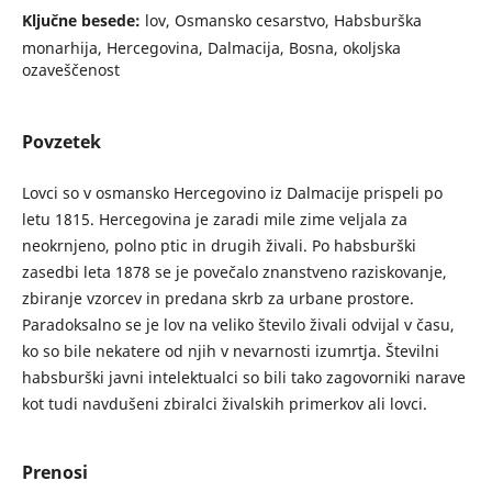
Ključne besede:
lov, Osmansko cesarstvo, Habsburška
monarhija, Hercegovina, Dalmacija, Bosna, okoljska
ozaveščenost
Povzetek
Lovci so v osmansko Hercegovino iz Dalmacije prispeli po
letu 1815. Hercegovina je zaradi mile zime veljala za
neokrnjeno, polno ptic in drugih živali. Po habsburški
zasedbi leta 1878 se je povečalo znanstveno raziskovanje,
zbiranje vzorcev in predana skrb za urbane prostore.
Paradoksalno se je lov na veliko število živali odvijal v času,
ko so bile nekatere od njih v nevarnosti izumrtja. Številni
habsburški javni intelektualci so bili tako zagovorniki narave
kot tudi navdušeni zbiralci živalskih primerkov ali lovci.
Prenosi