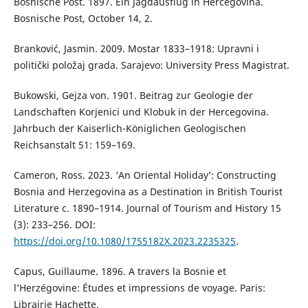
Bosnische Post. 1897. Ein Jagdausflug in Hercegovina.
Bosnische Post, October 14, 2.
Branković, Jasmin. 2009. Mostar 1833–1918: Upravni i
politički položaj grada. Sarajevo: University Press Magistrat.
Bukowski, Gejza von. 1901. Beitrag zur Geologie der
Landschaften Korjenici und Klobuk in der Hercegovina.
Jahrbuch der Kaiserlich-Königlichen Geologischen
Reichsanstalt 51: 159–169.
Cameron, Ross. 2023. ‘An Oriental Holiday’: Constructing
Bosnia and Herzegovina as a Destination in British Tourist
Literature c. 1890–1914. Journal of Tourism and History 15
(3): 233–256. DOI:
https://doi.org/10.1080/1755182X.2023.2235325
.
Capus, Guillaume. 1896. A travers la Bosnie et
l’Herzégovine: Études et impressions de voyage. Paris:
Librairie Hachette.