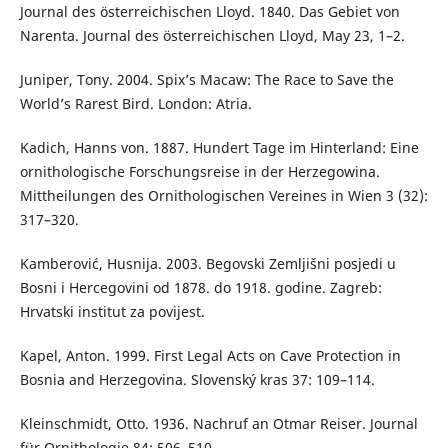
Journal des österreichischen Lloyd. 1840. Das Gebiet von
Narenta. Journal des österreichischen Lloyd, May 23, 1–2.
Juniper, Tony. 2004. Spix’s Macaw: The Race to Save the
World’s Rarest Bird. London: Atria.
Kadich, Hanns von. 1887. Hundert Tage im Hinterland: Eine
ornithologische Forschungsreise in der Herzegowina.
Mittheilungen des Ornithologischen Vereines in Wien 3 (32):
317–320.
Kamberović, Husnija. 2003. Begovski Zemljišni posjedi u
Bosni i Hercegovini od 1878. do 1918. godine. Zagreb:
Hrvatski institut za povijest.
Kapel, Anton. 1999. First Legal Acts on Cave Protection in
Bosnia and Herzegovina. Slovenský kras 37: 109–114.
Kleinschmidt, Otto. 1936. Nachruf an Otmar Reiser. Journal
für Ornithologie 84: 506–510.