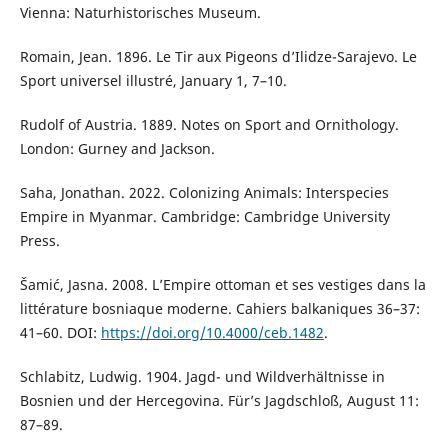
Vienna: Naturhistorisches Museum.
Romain, Jean. 1896. Le Tir aux Pigeons d’Ilidze-Sarajevo. Le
Sport universel illustré, January 1, 7–10.
Rudolf of Austria. 1889. Notes on Sport and Ornithology.
London: Gurney and Jackson.
Saha, Jonathan. 2022. Colonizing Animals: Interspecies
Empire in Myanmar. Cambridge: Cambridge University
Press.
Šamić, Jasna. 2008. L’Empire ottoman et ses vestiges dans la
littérature bosniaque moderne. Cahiers balkaniques 36–37:
41–60. DOI:
https://doi.org/10.4000/ceb.1482
.
Schlabitz, Ludwig. 1904. Jagd- und Wildverhältnisse in
Bosnien und der Hercegovina. Für’s Jagdschloß, August 11:
87–89.