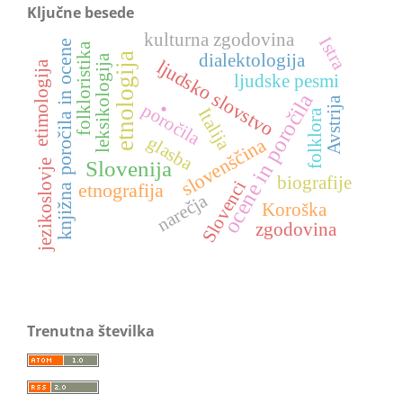
Ključne besede
kulturna zgodovina
Istra
knjižna poročila in ocene
folkloristika
etnologija
dialektologija
leksikologija
ljudsko slovstvo
etimologija
ljudske pesmi
.
ocene in poročila
Avstrija
poročila
Italija
folklora
glasba
slovenščina
Slovenija
jezikoslovje
biografije
Slovenci
etnografija
narečja
Koroška
zgodovina
Trenutna številka