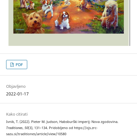
PDF
Objavljeno
2022-01-17
Kako citirati
Ivnik, T. (2022). Pieter M. Judson, Habsburški imperij: Nova zgodovina.
Traditiones
,
50
(3), 131–134. Pridobljeno od https://ojs.zrc-
sazu.si/traditiones/article/view/10580