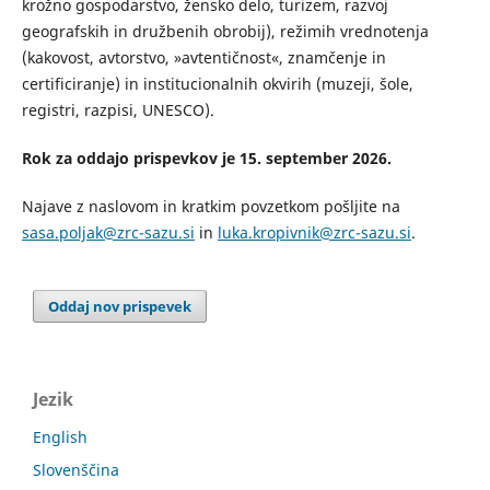
krožno gospodarstvo, žensko delo, turizem, razvoj
geografskih in družbenih obrobij), režimih vrednotenja
(kakovost, avtorstvo, »avtentičnost«, znamčenje in
certificiranje) in institucionalnih okvirih (muzeji, šole,
registri, razpisi, UNESCO).
Rok za oddajo prispevkov je 15. september 2026.
Najave z naslovom in kratkim povzetkom pošljite na
sasa.poljak@zrc-sazu.si
in
luka.kropivnik@zrc-sazu.si
.
Oddaj nov prispevek
Jezik
English
Slovenščina