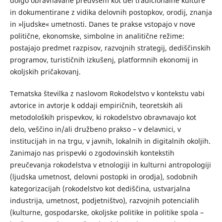
dolgo obravnavane predvsem kot del tradicionalne kulture
in dokumentirane z vidika delovnih postopkov, orodij, znanja
in »ljudske« umetnosti. Danes te prakse vstopajo v nove
politične, ekonomske, simbolne in analitične režime:
postajajo predmet razpisov, razvojnih strategij, dediščinskih
programov, turističnih izkušenj, platformnih ekonomij in
okoljskih pričakovanj.
Tematska številka z naslovom Rokodelstvo v kontekstu vabi
avtorice in avtorje k oddaji empiričnih, teoretskih ali
metodoloških prispevkov, ki rokodelstvo obravnavajo kot
delo, veščino in/ali družbeno prakso – v delavnici, v
institucijah in na trgu, v javnih, lokalnih in digitalnih okoljih.
Zanimajo nas prispevki o zgodovinskih kontekstih
preučevanja rokodelstva v etnologiji in kulturni antropologiji
(ljudska umetnost, delovni postopki in orodja), sodobnih
kategorizacijah (rokodelstvo kot dediščina, ustvarjalna
industrija, umetnost, podjetništvo), razvojnih potencialih
(kulturne, gospodarske, okoljske politike in politike spola –