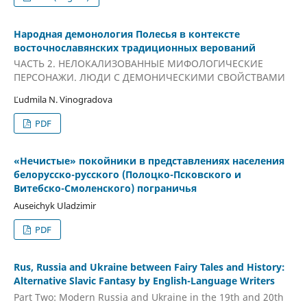
Народная демонология Полесья в контексте
восточнославянских традиционных верований
ЧАСТЬ 2. НЕЛОКАЛИЗОВАННЫЕ МИФОЛОГИЧЕСКИЕ
ПЕРСОНАЖИ. ЛЮДИ С ДЕМОНИЧЕСКИМИ СВОЙСТВАМИ
Ľudmila N. Vinogradova
PDF
«Нечистые» покойники в представлениях населения
белорусско-русского (Полоцко-Псковского и
Витебско-Смоленского) пограничья
Auseichyk Uladzimir
PDF
Rus, Russia and Ukraine between Fairy Tales and History:
Alternative Slavic Fantasy by English-Language Writers
Part Two: Modern Russia and Ukraine in the 19th and 20th