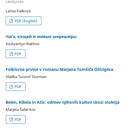
centuries
Larisa Fialkova
PDF (English)
Чага, кощей и живые шереширы
Kostyantyn Rakhno
PDF
Folklorne prvine v romanu Marjana Tomšiča Óštrigéca
Vladka Tucovič Sturman
PDF
Belen, Kibela in Atis: odmev njihovih kultov skozi stoletja
Marjeta Šašel Kos
PDF