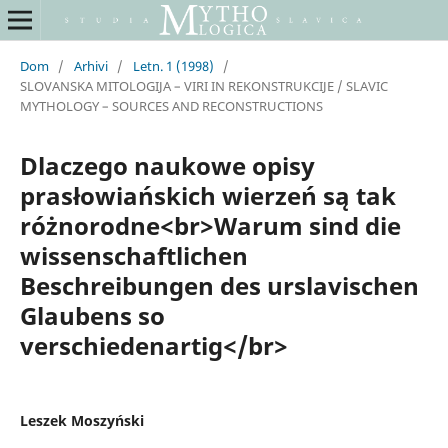
Dom
/
Arhivi
/
Letn. 1 (1998)
/
SLOVANSKA MITOLOGIJA – VIRI IN REKONSTRUKCIJE / SLAVIC
MYTHOLOGY – SOURCES AND RECONSTRUCTIONS
Dlaczego naukowe opisy
prasłowiańskich wierzeń są tak
różnorodne<br>Warum sind die
wissenschaftlichen
Beschreibungen des urslavischen
Glaubens so
verschiedenartig</br>
Leszek Moszyński