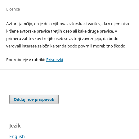
Licenca
Avtorji jamčijo, da je delo njihova avtorska stvaritev, da v njem niso
kršene avtorske pravice tretjih oseb ali kake druge pravice. V
primeru zahtevkov tretjih oseb se avtorji zavezujejo, da bodo
varovali interese založnika ter da bodo povrnili morebitno škodo.
Podrobneje v rubriki:
Prispevki
Oddaj nov prispevek
Jezik
English