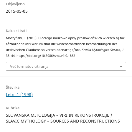
Objavljeno
2015-05-05
Kako citirati
Moszyński, L. (2015). Dlaczego naukowe opisy prasłowiańskich wierzeń są tak
różnorodne<br>Warum sind die wissenschaftlichen Beschreibungen des
urslavischen Glaubens so verschiedenartig</br>.
Studia Mythologica Slavica
,
1
,
35–44. https://doi.org/10.3986/sms.v1i0.1862
Več formatov citiranja
Številka
Letn. 1 (1998)
Rubrike
SLOVANSKA MITOLOGIJA – VIRI IN REKONSTRUKCIJE /
SLAVIC MYTHOLOGY – SOURCES AND RECONSTRUCTIONS