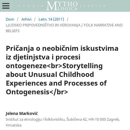
Dom
/
Arhivi
/
Letn. 14 (2011)
/
LJUDSKO PRIPOVEDNIŠTVO IN VEROVANJA / FOLK NARRATIVE AND
BELIEFS
Pričanja o neobičnim iskustvima
iz djetinjstva i procesi
ontogeneze<br>Storytelling
about Unusual Childhood
Experiences and Processes of
Ontogenesis</br>
Jelena Marković
Institut za etnologiju i folkloristiku, Šubičeva 42, HR-10 000 Zagreb,
Hrvatska