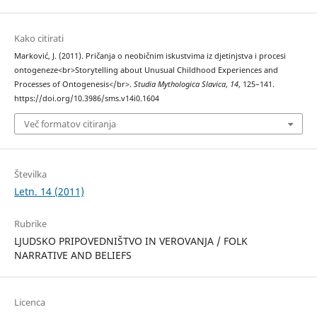
Kako citirati
Marković, J. (2011). Pričanja o neobičnim iskustvima iz djetinjstva i procesi
ontogeneze<br>Storytelling about Unusual Childhood Experiences and
Processes of Ontogenesis</br>.
Studia Mythologica Slavica
,
14
, 125–141.
https://doi.org/10.3986/sms.v14i0.1604
Več formatov citiranja
Številka
Letn. 14 (2011)
Rubrike
LJUDSKO PRIPOVEDNIŠTVO IN VEROVANJA / FOLK
NARRATIVE AND BELIEFS
Licenca