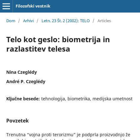
Filozofski vestnik
Dom
/
Arhivi
/
Letn. 23 Št. 2 (2002): TELO
/
Articles
Telo kot geslo: biometrija in
razlastitev telesa
Nina Czeglédy
André P. Czeglédy
Ključne besede:
tehnologija, biometrika, medijska umetnost
Povzetek
Trenutna “vojna proti terorizmu” je podprla proizvodnjo že