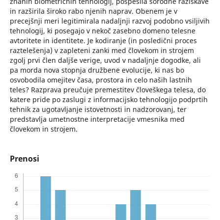
znanih biometričnih tehnologij, pospešila sorodne raziskave
in razširila široko rabo njenih naprav. Obenem je v
precejšnji meri legitimirala nadaljnji razvoj podobno vsiljivih
tehnologij, ki posegajo v nekoč zasebno domeno telesne
avtoritete in identitete. Je kodiranje (in posledični proces
raztelešenja) v zapleteni zanki med človekom in strojem
zgolj prvi člen daljše verige, uvod v nadaljnje dogodke, ali
pa morda nova stopnja družbene evolucije, ki nas bo
osvobodila omejitev časa, prostora in celo naših lastnih
teles? Razprava preučuje premestitev človeškega telesa, do
katere pride po zaslugi z informacijsko tehnologijo podprtih
tehnik za ugotavljanje istovetnosti in nadzorovanj, ter
predstavlja umetnostne interpretacije vmesnika med
človekom in strojem.
Prenosi