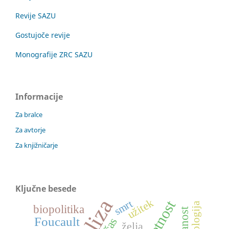
Revije SAZU
Gostujoče revije
Monografije ZRC SAZU
Informacije
Za bralce
Za avtorje
Za knjižničarje
Ključne besede
užitek
umetnost
smrt
ontologija
biopolitika
znanost
Foucault
čas
želja