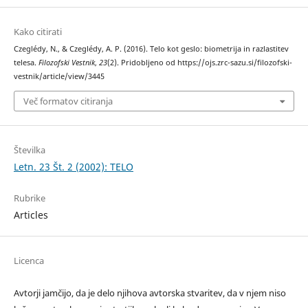
Kako citirati
Czeglédy, N., & Czeglédy, A. P. (2016). Telo kot geslo: biometrija in razlastitev
telesa.
Filozofski Vestnik
,
23
(2). Pridobljeno od https://ojs.zrc-sazu.si/filozofski-
vestnik/article/view/3445
Več formatov citiranja
Številka
Letn. 23 Št. 2 (2002): TELO
Rubrike
Articles
Licenca
Avtorji jamčijo, da je delo njihova avtorska stvaritev, da v njem niso