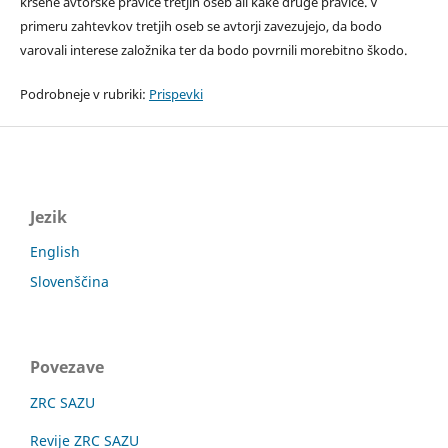
kršene avtorske pravice tretjih oseb ali kake druge pravice. V
primeru zahtevkov tretjih oseb se avtorji zavezujejo, da bodo
varovali interese založnika ter da bodo povrnili morebitno škodo.
Podrobneje v rubriki:
Prispevki
Jezik
English
Slovenščina
Povezave
ZRC SAZU
Revije ZRC SAZU