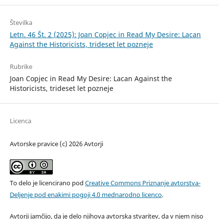
Številka
Letn. 46 Št. 2 (2025): Joan Copjec in Read My Desire: Lacan
Against the Historicists, trideset let pozneje
Rubrike
Joan Copjec in Read My Desire: Lacan Against the
Historicists, trideset let pozneje
Licenca
Avtorske pravice (c) 2026 Avtorji
To delo je licencirano pod
Creative Commons Priznanje avtorstva-
Deljenje pod enakimi pogoji 4.0 mednarodno licenco
.
Avtorji jamčijo, da je delo njihova avtorska stvaritev, da v njem niso