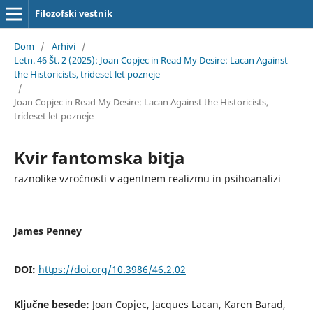
Filozofski vestnik
Dom
/
Arhivi
/
Letn. 46 Št. 2 (2025): Joan Copjec in Read My Desire: Lacan Against
the Historicists, trideset let pozneje
/
Joan Copjec in Read My Desire: Lacan Against the Historicists,
trideset let pozneje
Kvir fantomska bitja
raznolike vzročnosti v agentnem realizmu in psihoanalizi
James Penney
DOI:
https://doi.org/10.3986/46.2.02
Ključne besede:
Joan Copjec, Jacques Lacan, Karen Barad,