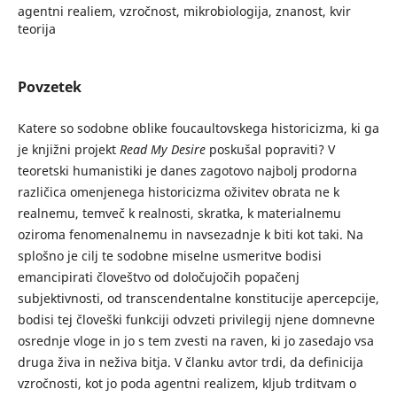
agentni realiem, vzročnost, mikrobiologija, znanost, kvir
teorija
Povzetek
Katere so sodobne oblike foucaultovskega historicizma, ki ga
je knjižni projekt
Read My Desire
poskušal popraviti? V
teoretski humanistiki je danes zagotovo najbolj prodorna
različica omenjenega historicizma oživitev obrata ne k
realnemu, temveč k realnosti, skratka, k materialnemu
oziroma fenomenalnemu in navsezadnje k biti kot taki. Na
splošno je cilj te sodobne miselne usmeritve bodisi
emancipirati človeštvo od določujočih popačenj
subjektivnosti, od transcendentalne konstitucije apercepcije,
bodisi tej človeški funkciji odvzeti privilegij njene domnevne
osrednje vloge in jo s tem zvesti na raven, ki jo zasedajo vsa
druga živa in neživa bitja. V članku avtor trdi, da definicija
vzročnosti, kot jo poda agentni realizem, kljub trditvam o