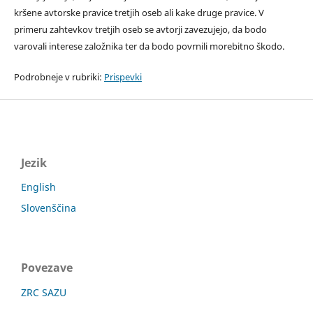
kršene avtorske pravice tretjih oseb ali kake druge pravice. V
primeru zahtevkov tretjih oseb se avtorji zavezujejo, da bodo
varovali interese založnika ter da bodo povrnili morebitno škodo.
Podrobneje v rubriki:
Prispevki
Jezik
English
Slovenščina
Povezave
ZRC SAZU