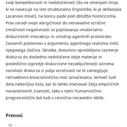
svoji kompleksnosti in nedoločenosti (da ne omenjam linije,
ki se navezuje na isto strukturalno lingvistiko, ki je oblikovala
Lacanovo misel), na koncu pade pod obtožbo historicizma.
Prav zaradi svoje alergičnosti do nenavadne vzročne
zmožnosti negativnosti so pojmovanja »materialno-
diskurzivnih interakcij« in »znotraj-agentnih prostorsko-
časovnih pomenov« v argumentu agentnega realizma indic
njegovega zločina. Skratka, dvoumno opredeljeno razmerje
diskurza do dosledno nedoločene ideje materije in
posledično izginotje diskurzivne nezaključenosti oziroma
necelosti diskurza iz polja vzročnosti ne le zamegljuje
retroaktivno kreacionistično moč označevalca, temveč tudi
dela neberljivo tisto, kar bi lahko imenovali želja empiričnih
naravoslovnih znanosti, tako v njeni humanistično-
progresivistični kot tudi v resnično nezavedni obliki.
Prenosi