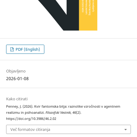
PDF (English)
Objavljeno
2026-01-08
Kako citirati
Penney, J. (2026). Kvir fantomska bitja: raznolike vzročnosti v agentnem
realizmu in psihoanalizi.
Filozofski Vestnik
,
46
(2).
https://doi.org/10.3986/46.2.02
Več formatov citiranja