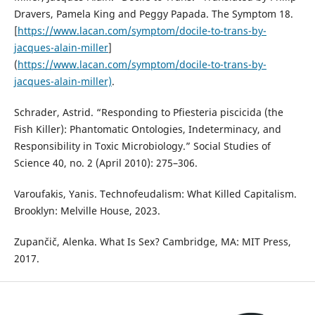
Dravers, Pamela King and Peggy Papada. The Symptom 18.
[
https://www.lacan.com/symptom/docile-to-trans-by-
jacques-alain-miller
]
(
https://www.lacan.com/symptom/docile-to-trans-by-
jacques-alain-miller)
.
Schrader, Astrid. “Responding to Pfiesteria piscicida (the
Fish Killer): Phantomatic Ontologies, Indeterminacy, and
Responsibility in Toxic Microbiology.” Social Studies of
Science 40, no. 2 (April 2010): 275–306.
Varoufakis, Yanis. Technofeudalism: What Killed Capitalism.
Brooklyn: Melville House, 2023.
Zupančič, Alenka. What Is Sex? Cambridge, MA: MIT Press,
2017.